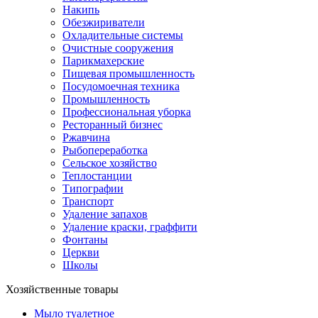
Накипь
Обезжириватели
Охладительные системы
Очистные сооружения
Парикмахерские
Пищевая промышленность
Посудомоечная техника
Промышленность
Профессиональная уборка
Ресторанный бизнес
Ржавчина
Рыбопереработка
Сельское хозяйство
Теплостанции
Типографии
Транспорт
Удаление запахов
Удаление краски, граффити
Фонтаны
Церкви
Школы
Хозяйственные товары
Мыло туалетное