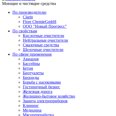
Моющие и чистящие средства
По производителю
Clarin
Flore ChemieGmbH
ООО "Новый Прогресс"
По свойствам
Кислотные очистители
Нейтральные очистители
Смазочные средства
Щелочные очистители
По сфере применения
Авиация
Бассейны
Бетон
Биотуалеты
Биоциды
Борьба с насекомыми
Гостиничный бизнес
Железная дорога
Жилищно-бытовое хозяйство
Защита электроприборов
Клининг
Медицина
Мясопереработка