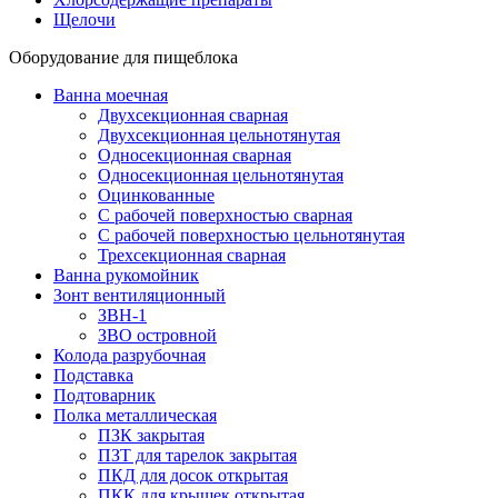
Щелочи
Оборудование для пищеблока
Ванна моечная
Двухсекционная сварная
Двухсекционная цельнотянутая
Односекционная сварная
Односекционная цельнотянутая
Оцинкованные
С рабочей поверхностью сварная
С рабочей поверхностью цельнотянутая
Трехсекционная сварная
Ванна рукомойник
Зонт вентиляционный
ЗВН-1
ЗВО островной
Колода разрубочная
Подставка
Подтоварник
Полка металлическая
ПЗК закрытая
ПЗТ для тарелок закрытая
ПКД для досок открытая
ПКК для крышек открытая