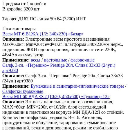
Продажа от 1 коробки
В коробке 3200 шт
Тар.дес.Д167 ПС синяя 50х64 (3200) ИНТ
Похожие товары
Весы МТ 6 В1ЖА (1/2; 340х230) «Базар»
Описание:
Электронные весы простого взвешивания,
Мах=6,0кг; Min=20г; e=d=1/2г; платформа 340х230мм нерж.,
индикация: ЖКИ односторонняя, питание: от сети 220В,
4В/4Ач аккумулятор.
Применение:
весы
/
настольные
/
фасовочные
Салф. 3-сл. «Перышко» Prestige 20л. Слива 33х33 (24уп.)
арт9380
Описание:
Салф. 3-сл. "Перышко" Prestige 20л. Слива 33х33
(24уп.) арт9380
Применение:
Бумажные и санитарно-гигиенические товары
/
Салфетки бумажные
Весы МП 60 ВДА Ф-2 (10/20; 450х600) «Гулливер 12»
Описание:
Эл. весы напольные простого взвешивания,
МАХ=60кг, MIN=200г, e=10/20г, блок светодиодной
индикации в пластиковом корпусе МИ ВДА/12Я со стойкой.
Количество цифровых разрядов: Вес-6. Автоноль,
принудительное обнуление, тарирование, суммирование
взвешиваний, режим дозирования, режим не стабильного