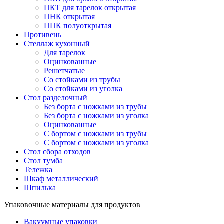
ПКТ для тарелок открытая
ПНК открытая
ППК полуоткрытая
Противень
Стеллаж кухонный
Для тарелок
Оцинкованные
Решетчатые
Со стойками из трубы
Со стойками из уголка
Стол разделочный
Без борта с ножками из трубы
Без борта с ножками из уголка
Оцинкованные
С бортом с ножками из трубы
С бортом с ножками из уголка
Стол сбора отходов
Стол тумба
Тележка
Шкаф металлический
Шпилька
Упаковочные материалы для продуктов
Вакуумные упаковки