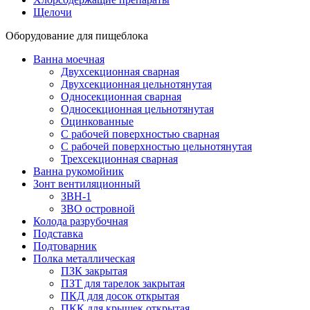
Щелочи
Оборудование для пищеблока
Ванна моечная
Двухсекционная сварная
Двухсекционная цельнотянутая
Односекционная сварная
Односекционная цельнотянутая
Оцинкованные
С рабочей поверхностью сварная
С рабочей поверхностью цельнотянутая
Трехсекционная сварная
Ванна рукомойник
Зонт вентиляционный
ЗВН-1
ЗВО островной
Колода разрубочная
Подставка
Подтоварник
Полка металлическая
ПЗК закрытая
ПЗТ для тарелок закрытая
ПКД для досок открытая
ПКК для крышек открытая