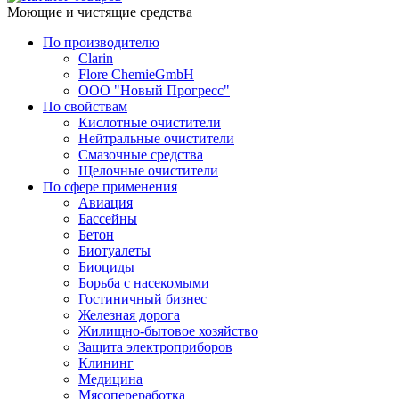
Моющие и чистящие средства
По производителю
Clarin
Flore ChemieGmbH
ООО "Новый Прогресс"
По свойствам
Кислотные очистители
Нейтральные очистители
Смазочные средства
Щелочные очистители
По сфере применения
Авиация
Бассейны
Бетон
Биотуалеты
Биоциды
Борьба с насекомыми
Гостиничный бизнес
Железная дорога
Жилищно-бытовое хозяйство
Защита электроприборов
Клининг
Медицина
Мясопереработка