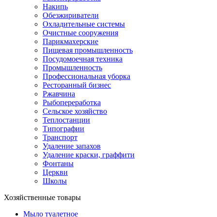
Накипь
Обезжириватели
Охладительные системы
Очистные сооружения
Парикмахерские
Пищевая промышленность
Посудомоечная техника
Промышленность
Профессиональная уборка
Ресторанный бизнес
Ржавчина
Рыбопереработка
Сельское хозяйство
Теплостанции
Типографии
Транспорт
Удаление запахов
Удаление краски, граффити
Фонтаны
Церкви
Школы
Хозяйственные товары
Мыло туалетное