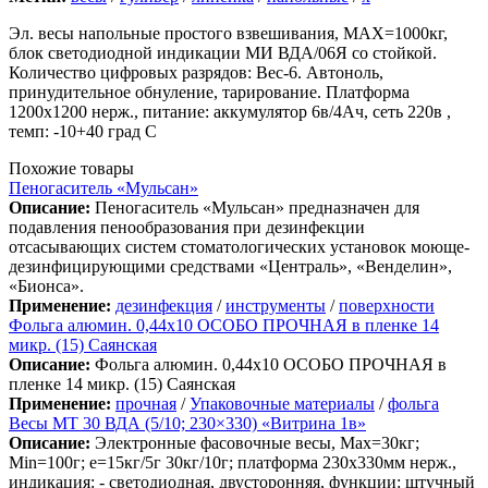
Эл. весы напольные простого взвешивания, МАХ=1000кг,
блок светодиодной индикации МИ ВДА/06Я со стойкой.
Количество цифровых разрядов: Вес-6. Автоноль,
принудительное обнуление, тарирование. Платформа
1200х1200 нерж., питание: аккумулятор 6в/4Ач, сеть 220в ,
темп: -10+40 град С
Похожие товары
Пеногаситель «Мульсан»
Описание:
Пеногаситель «Мульсан» предназначен для
подавления пенообразования при дезинфекции
отсасывающих систем стоматологических установок моюще-
дезинфицирующими средствами «Централь», «Венделин»,
«Бионса».
Применение:
дезинфекция
/
инструменты
/
поверхности
Фольга алюмин. 0,44х10 ОСОБО ПРОЧНАЯ в пленке 14
микр. (15) Саянская
Описание:
Фольга алюмин. 0,44х10 ОСОБО ПРОЧНАЯ в
пленке 14 микр. (15) Саянская
Применение:
прочная
/
Упаковочные материалы
/
фольга
Весы МТ 30 ВДА (5/10; 230×330) «Витрина 1в»
Описание:
Электронные фасовочные весы, Max=30кг;
Min=100г; e=15кг/5г 30кг/10г; платформа 230х330мм нерж.,
индикация: - светодиодная, двусторонняя, функции: штучный