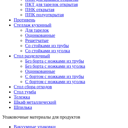
ПКТ для тарелок открытая
ПНК открытая
ППК полуоткрытая
Противень
Стеллаж кухонный
Для тарелок
Оцинкованные
Решетчатые
Со стойками из трубы
Со стойками из уголка
Стол разделочный
Без борта с ножками из трубы
Без борта с ножками из уголка
Оцинкованные
С бортом с ножками из трубы
С бортом с ножками из уголка
Стол сбора отходов
Стол тумба
Тележка
Шкаф металлический
Шпилька
Упаковочные материалы для продуктов
Вакуумные упаковки