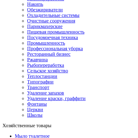
Накипь
Обезжириватели
Охладительные системы
Очистные сооружения
Парикмахерские
Пищевая промышленность
Посудомоечная техника
Промышленность
Профессиональная уборка
Ресторанный бизнес
Ржавчина
Рыбопереработка
Сельское хозяйство
Теплостанции
Типографии
Транспорт
Удаление запахов
Удаление краски, граффити
Фонтаны
Церкви
Школы
Хозяйственные товары
Мыло туалетное