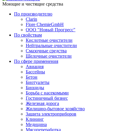
Моющие и чистящие средства
По производителю
Clarin
Flore ChemieGmbH
ООО "Новый Прогресс"
По свойствам
Кислотные очистители
Нейтральные очистители
Смазочные средства
Щелочные очистители
По сфере применения
Авиация
Бассейны
Бетон
Биотуалеты
Биоциды
Борьба с насекомыми
Гостиничный бизнес
Железная дорога
Жилищно-бытовое хозяйство
Защита электроприборов
Клининг
Медицина
Мясопереработка