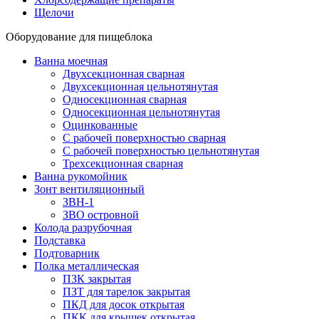
Щелочи
Оборудование для пищеблока
Ванна моечная
Двухсекционная сварная
Двухсекционная цельнотянутая
Односекционная сварная
Односекционная цельнотянутая
Оцинкованные
С рабочей поверхностью сварная
С рабочей поверхностью цельнотянутая
Трехсекционная сварная
Ванна рукомойник
Зонт вентиляционный
ЗВН-1
ЗВО островной
Колода разрубочная
Подставка
Подтоварник
Полка металлическая
ПЗК закрытая
ПЗТ для тарелок закрытая
ПКД для досок открытая
ПКК для крышек открытая