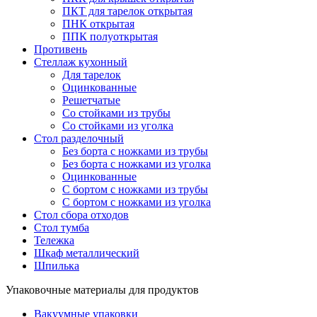
ПКТ для тарелок открытая
ПНК открытая
ППК полуоткрытая
Противень
Стеллаж кухонный
Для тарелок
Оцинкованные
Решетчатые
Со стойками из трубы
Со стойками из уголка
Стол разделочный
Без борта с ножками из трубы
Без борта с ножками из уголка
Оцинкованные
С бортом с ножками из трубы
С бортом с ножками из уголка
Стол сбора отходов
Стол тумба
Тележка
Шкаф металлический
Шпилька
Упаковочные материалы для продуктов
Вакуумные упаковки