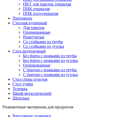
ПКТ для тарелок открытая
ПНК открытая
ППК полуоткрытая
Противень
Стеллаж кухонный
Для тарелок
Оцинкованные
Решетчатые
Со стойками из трубы
Со стойками из уголка
Стол разделочный
Без борта с ножками из трубы
Без борта с ножками из уголка
Оцинкованные
С бортом с ножками из трубы
С бортом с ножками из уголка
Стол сбора отходов
Стол тумба
Тележка
Шкаф металлический
Шпилька
Упаковочные материалы для продуктов
Вакуумные упаковки