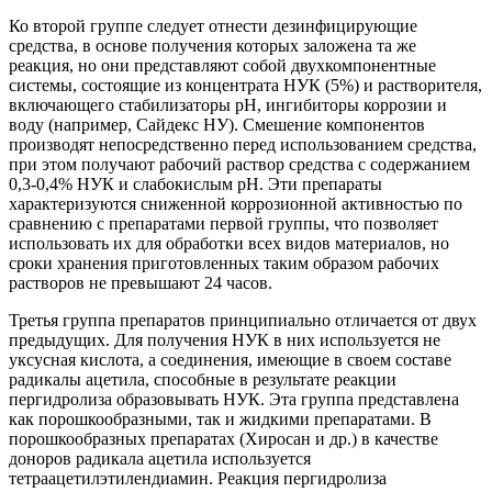
Ко второй группе следует отнести дезинфицирующие
средства, в основе получения которых заложена та же
реакция, но они представляют собой двухкомпонентные
системы, состоящие из концентрата НУК (5%) и растворителя,
включающего стабилизаторы рН, ингибиторы коррозии и
воду (например, Сайдекс НУ). Смешение компонентов
производят непосредственно перед использованием средства,
при этом получают рабочий раствор средства с содержанием
0,3-0,4% НУК и слабокислым рН. Эти препараты
характеризуются сниженной коррозионной активностью по
сравнению с препаратами первой группы, что позволяет
использовать их для обработки всех видов материалов, но
сроки хранения приготовленных таким образом рабочих
растворов не превышают 24 часов.
Третья группа препаратов принципиально отличается от двух
предыдущих. Для получения НУК в них используется не
уксусная кислота, а соединения, имеющие в своем составе
радикалы ацетила, способные в результате реакции
пергидролиза образовывать НУК. Эта группа представлена
как порошкообразными, так и жидкими препаратами. В
порошкообразных препаратах (Хиросан и др.) в качестве
доноров радикала ацетила используется
тетраацетилэтилендиамин. Реакция пергидролиза