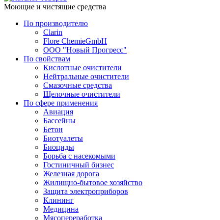
Моющие и чистящие средства
По производителю
Clarin
Flore ChemieGmbH
ООО "Новый Прогресс"
По свойствам
Кислотные очистители
Нейтральные очистители
Смазочные средства
Щелочные очистители
По сфере применения
Авиация
Бассейны
Бетон
Биотуалеты
Биоциды
Борьба с насекомыми
Гостиничный бизнес
Железная дорога
Жилищно-бытовое хозяйство
Защита электроприборов
Клининг
Медицина
Мясопереработка