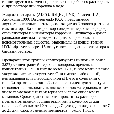
инициируется в момент приготовления рабочего раствора, т.
е. при растворении порошка в воде.
Жидкие препараты (АБСОЛЮЦИД НУК, Гигасепт ПА,
Аниоксид 1000, Discleen endo PAA) представляют
двухкомпонентные системы, состоящие из базового раствора
и активатора. Базовый раствор содержит перекись водорода,
стабилизаторы и ингибиторы коррозии. Активатор – донор
радикалов ацетила – содержит ацетилкапролактам и
вспомогательные вещества. Максимальная концентрация
НУК образуется через 15 минут после введения активатора в
базовый раствор.
Препараты этой группы характеризуются низкой (не более
3,0%) концентрацией перекиси водорода, предельная
концентрация НУК в них не более 0,2%, и, что крайне важно,
уксусная кислота отсутствует. Они имеют слабокислый,
нейтральный или слабощелочной рН, что в сочетании с
ингибиторами коррозии обеспечивает надежную защиту и
позволяет использовать их для всех видов материалов, в том
числе термолабильных материалов и легко окисляемых
металлов. Сроки хранения активированных растворов
препаратов данной группы различны и колеблются для
порошкообразных от 12 часов до 7 суток, для жидких — от 7
до 21 дня. Срок хранения препаратов – около 1 года.