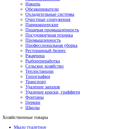
Накипь
Обезжириватели
Охладительные системы
Очистные сооружения
Парикмахерские
Пищевая промышленность
Посудомоечная техника
Промышленность
Профессиональная уборка
Ресторанный бизнес
Ржавчина
Рыбопереработка
Сельское хозяйство
Теплостанции
Типографии
Транспорт
Удаление запахов
Удаление краски, граффити
Фонтаны
Церкви
Школы
Хозяйственные товары
Мыло туалетное