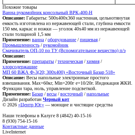
Похожие товары
Ванна рукомойник консольный ВРК-400-Н
Описание:
Габариты: 500х400х360 настенная, цельнотянутая
емкость изготовлена из нержавеющей стали, глубина емкости
150 мм, каркас и ножки — уголок 40х40 мм из нержавеющей
стали толщиной 1,5 мм
Применение:
ванна
/
оборудование
/
пищевая
/
Промышленность
/
рукомойник
Смачиватель ОП-10 по ТУ (Вспомогательное вещество) п/э
Описание:
Применение:
препараты
/
техническая
/
химия
/
хлорсодержащие
МП 60 ВЖА Ф-3(20; 300х400) «Восточный Базар 518»
Описание:
Весы напольные электронные простого
взвешивания. Мах=60кг, Min=200г е=10/20г. Индикация ЖКИ.
Функции тара, ноль, управление подсветкой.
Применение:
Базар
/
весы
/
восточный
/
напольные
Дизайн разработан
Черный кот
© 2026
«Центр Юг»
— моющие и чистящие средства
Наши телефоны в Калуге
8 (4842) 40-15-16
8 (930) 754-15-16
Контактные данные
LiveInternet