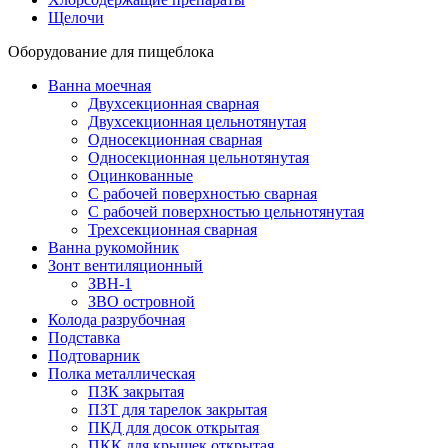
Щелочи
Оборудование для пищеблока
Ванна моечная
Двухсекционная сварная
Двухсекционная цельнотянутая
Односекционная сварная
Односекционная цельнотянутая
Оцинкованные
С рабочей поверхностью сварная
С рабочей поверхностью цельнотянутая
Трехсекционная сварная
Ванна рукомойник
Зонт вентиляционный
ЗВН-1
ЗВО островной
Колода разрубочная
Подставка
Подтоварник
Полка металлическая
ПЗК закрытая
ПЗТ для тарелок закрытая
ПКД для досок открытая
ПКК для крышек открытая