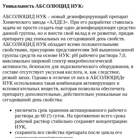
Уникальность АБСОЛЮЦИД НУК:
АБСОЛЮЦИД НУК – новый дезинфицирующий препарат
Химического завода «АЛДЕЗ». При его разработке ставилась
задача не просто создать еще одно дезинфицирующее средство
данной группы, но и внести свой вклад в ее развитие, придав
препарату ряд уникальных на сегодняшний день свойств.
АБСОЛЮЦИД НУК обладает всеми положительными
свойствами, присущими представителям 3ей вышеописанной
группы средств на основе НУК: рН рабочего раствора 7,0,
максимально широкий спектр микробиологической
активности, безопасен для эндоскопического оборудования, в
составе отсутствует уксусная кислота, и, как следствие,
резкий запах. Однако в отличие от них в АБСОЛЮЦИДе
НУК использована такая комбинация активирующих и
вспомогательных веществ, которая позволила обеспечить
препарату дополнительные, действительно уникальные на
сегодняшний день свойства:
увеличить срок хранения активированного рабочего
раствора до 60 (!) суток. На протяжении всего срока
рабочий раствор стабильно сохраняет концентрацию
НУК,
сохранить все свойства препарата после цикла его
замораживания/оттаивания,