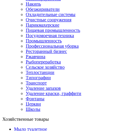
Накипь
Обезжириватели
Охладительные системы
Очистные сооружения
Парикмахерские
Пищевая промышленность
Посудомоечная техника
Промышленность
Профессиональная уборка
Ресторанный бизнес
Ржавчина
Рыбопереработка
Сельское хозяйство
Теплостанции
Типографии
Транспорт
Удаление запахов
Удаление краски, граффити
Фонтаны
Церкви
Школы
Хозяйственные товары
Мыло туалетное