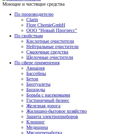
Моющие и чистящие средства
По производителю
Clarin
Flore ChemieGmbH
ООО "Новый Прогресс"
По свойствам
Кислотные очистители
Нейтральные очистители
Смазочные средства
Щелочные очистители
По сфере применения
Авиация
Бассейны
Бетон
Биотуалеты
Биоциды
Борьба с насекомыми
Гостиничный бизнес
Железная дорога
Жилищно-бытовое хозяйство
Защита электроприборов
Клининг
Медицина
Мясопереработка