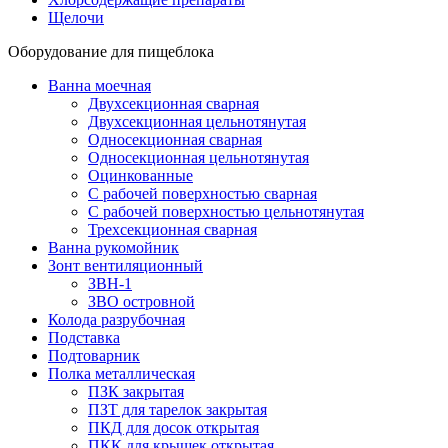
Щелочи
Оборудование для пищеблока
Ванна моечная
Двухсекционная сварная
Двухсекционная цельнотянутая
Односекционная сварная
Односекционная цельнотянутая
Оцинкованные
С рабочей поверхностью сварная
С рабочей поверхностью цельнотянутая
Трехсекционная сварная
Ванна рукомойник
Зонт вентиляционный
ЗВН-1
ЗВО островной
Колода разрубочная
Подставка
Подтоварник
Полка металлическая
ПЗК закрытая
ПЗТ для тарелок закрытая
ПКД для досок открытая
ПКК для крышек открытая