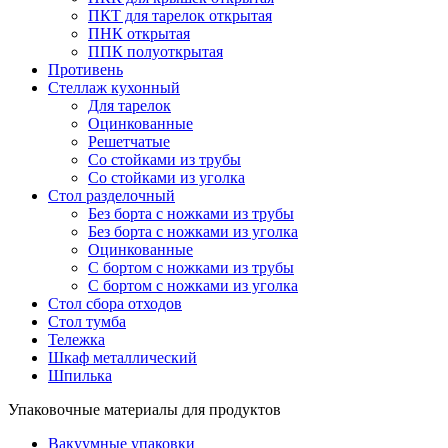
ПКТ для тарелок открытая
ПНК открытая
ППК полуоткрытая
Противень
Стеллаж кухонный
Для тарелок
Оцинкованные
Решетчатые
Со стойками из трубы
Со стойками из уголка
Стол разделочный
Без борта с ножками из трубы
Без борта с ножками из уголка
Оцинкованные
С бортом с ножками из трубы
С бортом с ножками из уголка
Стол сбора отходов
Стол тумба
Тележка
Шкаф металлический
Шпилька
Упаковочные материалы для продуктов
Вакуумные упаковки