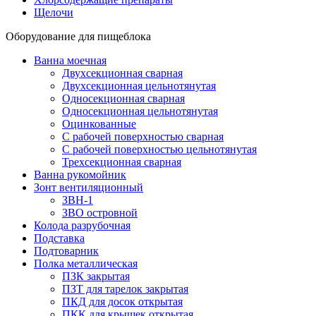
Щелочи
Оборудование для пищеблока
Ванна моечная
Двухсекционная сварная
Двухсекционная цельнотянутая
Односекционная сварная
Односекционная цельнотянутая
Оцинкованные
С рабочей поверхностью сварная
С рабочей поверхностью цельнотянутая
Трехсекционная сварная
Ванна рукомойник
Зонт вентиляционный
ЗВН-1
ЗВО островной
Колода разрубочная
Подставка
Подтоварник
Полка металлическая
ПЗК закрытая
ПЗТ для тарелок закрытая
ПКД для досок открытая
ПКК для крышек открытая