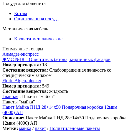
Посуда для общепита
Котлы
Оцинкованная посуда
Металлическая мебель
Кровати металлические
Популярные товары
Алмадез-экспресс
ЖМС №18 – Очиститель бетона, кирпичных фасадов
Номер препарата:
18
Состояние вещества:
Слабоокрашенная жидкость со
специфическим запахом
Florin Algen-blocker
Номер препарата:
549
Состояние вещества:
жидкость
Главная
-
Пакеты "майка"
Пакеты "майка"
Пакет Майка ПНД 28+14х50 Подарочная коробка 12мкм
(4000) АП
Описание:
Пакет Майка ПНД 28+14х50 Подарочная коробка
12мкм (4000) АП
Метки:
майка
/
пакет
/
Полиэтиленовые пакеты