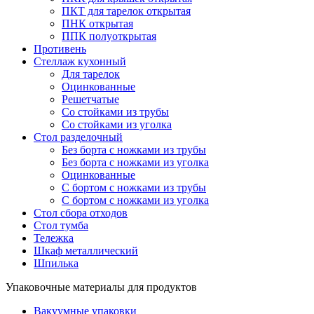
ПКТ для тарелок открытая
ПНК открытая
ППК полуоткрытая
Противень
Стеллаж кухонный
Для тарелок
Оцинкованные
Решетчатые
Со стойками из трубы
Со стойками из уголка
Стол разделочный
Без борта с ножками из трубы
Без борта с ножками из уголка
Оцинкованные
С бортом с ножками из трубы
С бортом с ножками из уголка
Стол сбора отходов
Стол тумба
Тележка
Шкаф металлический
Шпилька
Упаковочные материалы для продуктов
Вакуумные упаковки