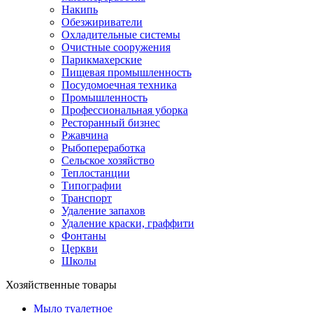
Накипь
Обезжириватели
Охладительные системы
Очистные сооружения
Парикмахерские
Пищевая промышленность
Посудомоечная техника
Промышленность
Профессиональная уборка
Ресторанный бизнес
Ржавчина
Рыбопереработка
Сельское хозяйство
Теплостанции
Типографии
Транспорт
Удаление запахов
Удаление краски, граффити
Фонтаны
Церкви
Школы
Хозяйственные товары
Мыло туалетное