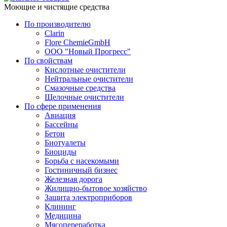
Моющие и чистящие средства
По производителю
Clarin
Flore ChemieGmbH
ООО "Новый Прогресс"
По свойствам
Кислотные очистители
Нейтральные очистители
Смазочные средства
Щелочные очистители
По сфере применения
Авиация
Бассейны
Бетон
Биотуалеты
Биоциды
Борьба с насекомыми
Гостиничный бизнес
Железная дорога
Жилищно-бытовое хозяйство
Защита электроприборов
Клининг
Медицина
Мясопереработка