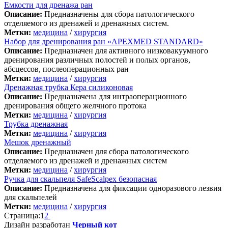
Емкости для дренажа ран
Описание:
Предназначены для сбора патологического
отделяемого из дренажей и дренажных систем.
Метки:
медицина
/
хирургия
Набор для дренирования ран «APEXMED STANDARD»
Описание:
Предназначен для активного низковакуумного
дренирования различных полостей и полых органов,
абсцессов, послеоперационных ран
Метки:
медицина
/
хирургия
Дренажная трубка Кера силиконовая
Описание:
Предназначена для интраоперационного
дренирования общего желчного протока
Метки:
медицина
/
хирургия
Трубка дренажная
Метки:
медицина
/
хирургия
Мешок дренажный
Описание:
Предназначен для сбора патологического
отделяемого из дренажей и дренажных систем
Метки:
медицина
/
хирургия
Ручка для скальпеля SafeScalpex безопасная
Описание:
Предназначена для фиксации одноразового лезвия
для скальпелей
Метки:
медицина
/
хирургия
Страница:
1
2
Дизайн разработан
Черный кот