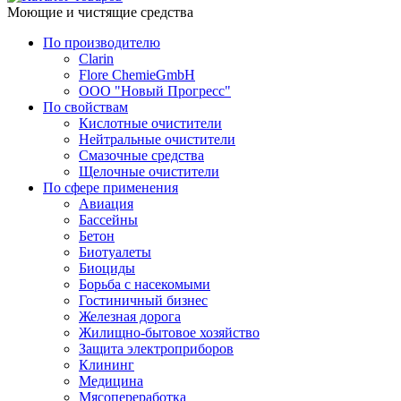
Моющие и чистящие средства
По производителю
Clarin
Flore ChemieGmbH
ООО "Новый Прогресс"
По свойствам
Кислотные очистители
Нейтральные очистители
Смазочные средства
Щелочные очистители
По сфере применения
Авиация
Бассейны
Бетон
Биотуалеты
Биоциды
Борьба с насекомыми
Гостиничный бизнес
Железная дорога
Жилищно-бытовое хозяйство
Защита электроприборов
Клининг
Медицина
Мясопереработка