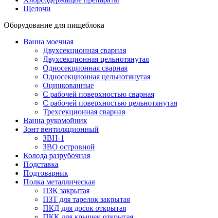
Щелочи
Оборудование для пищеблока
Ванна моечная
Двухсекционная сварная
Двухсекционная цельнотянутая
Односекционная сварная
Односекционная цельнотянутая
Оцинкованные
С рабочей поверхностью сварная
С рабочей поверхностью цельнотянутая
Трехсекционная сварная
Ванна рукомойник
Зонт вентиляционный
ЗВН-1
ЗВО островной
Колода разрубочная
Подставка
Подтоварник
Полка металлическая
ПЗК закрытая
ПЗТ для тарелок закрытая
ПКД для досок открытая
ПКК для крышек открытая