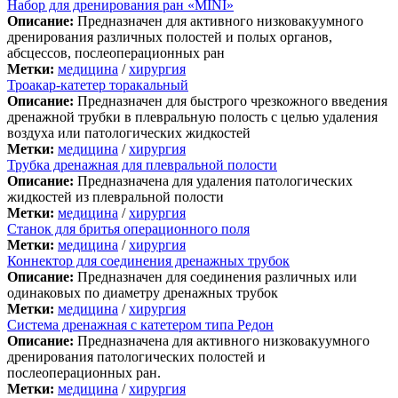
Набор для дренирования ран «MINI»
Описание:
Предназначен для активного низковакуумного
дренирования различных полостей и полых органов,
абсцессов, послеоперационных ран
Метки:
медицина
/
хирургия
Троакар-катетер торакальный
Описание:
Предназначен для быстрого чрезкожного введения
дренажной трубки в плевральную полость с целью удаления
воздуха или патологических жидкостей
Метки:
медицина
/
хирургия
Трубка дренажная для плевральной полости
Описание:
Предназначена для удаления патологических
жидкостей из плевральной полости
Метки:
медицина
/
хирургия
Станок для бритья операционного поля
Метки:
медицина
/
хирургия
Коннектор для соединения дренажных трубок
Описание:
Предназначен для соединения различных или
одинаковых по диаметру дренажных трубок
Метки:
медицина
/
хирургия
Система дренажная с катетером типа Редон
Описание:
Предназначена для активного низковакуумного
дренирования патологических полостей и
послеоперационных ран.
Метки:
медицина
/
хирургия