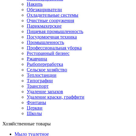
Накипь
Обезжириватели
Охладительные системы
Очистные сооружения
Парикмахерские
Пищевая промышленность
Посудомоечная техника
Промышленность
Профессиональная уборка
Ресторанный бизнес
Ржавчина
Рыбопереработка
Сельское хозяйство
Теплостанции
Типографии
Транспорт
Удаление запахов
Удаление краски, граффити
Фонтаны
Церкви
Школы
Хозяйственные товары
Мыло туалетное