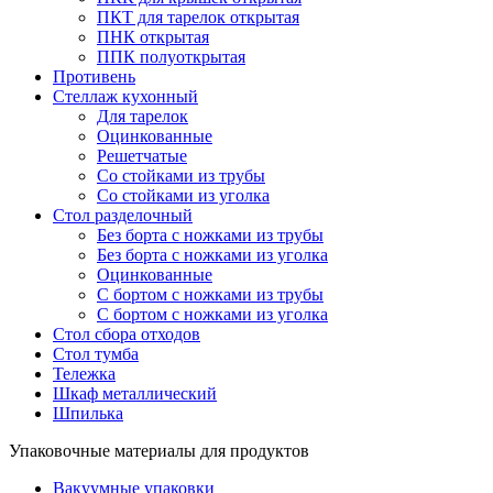
ПКТ для тарелок открытая
ПНК открытая
ППК полуоткрытая
Противень
Стеллаж кухонный
Для тарелок
Оцинкованные
Решетчатые
Со стойками из трубы
Со стойками из уголка
Стол разделочный
Без борта с ножками из трубы
Без борта с ножками из уголка
Оцинкованные
С бортом с ножками из трубы
С бортом с ножками из уголка
Стол сбора отходов
Стол тумба
Тележка
Шкаф металлический
Шпилька
Упаковочные материалы для продуктов
Вакуумные упаковки