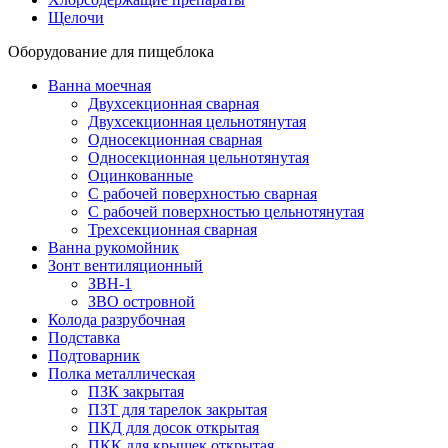
Щелочи
Оборудование для пищеблока
Ванна моечная
Двухсекционная сварная
Двухсекционная цельнотянутая
Односекционная сварная
Односекционная цельнотянутая
Оцинкованные
С рабочей поверхностью сварная
С рабочей поверхностью цельнотянутая
Трехсекционная сварная
Ванна рукомойник
Зонт вентиляционный
ЗВН-1
ЗВО островной
Колода разрубочная
Подставка
Подтоварник
Полка металлическая
ПЗК закрытая
ПЗТ для тарелок закрытая
ПКД для досок открытая
ПКК для крышек открытая