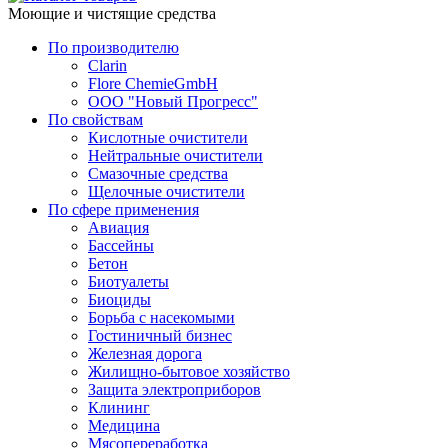
Моющие и чистящие средства
По производителю
Clarin
Flore ChemieGmbH
ООО "Новый Прогресс"
По свойствам
Кислотные очистители
Нейтральные очистители
Смазочные средства
Щелочные очистители
По сфере применения
Авиация
Бассейны
Бетон
Биотуалеты
Биоциды
Борьба с насекомыми
Гостиничный бизнес
Железная дорога
Жилищно-бытовое хозяйство
Защита электроприборов
Клининг
Медицина
Мясопереработка