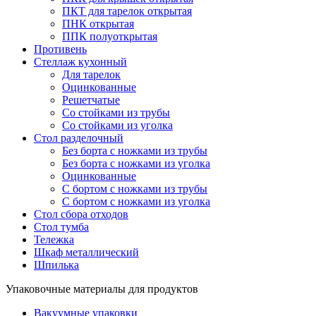
ПКТ для тарелок открытая
ПНК открытая
ППК полуоткрытая
Противень
Стеллаж кухонный
Для тарелок
Оцинкованные
Решетчатые
Со стойками из трубы
Со стойками из уголка
Стол разделочный
Без борта с ножками из трубы
Без борта с ножками из уголка
Оцинкованные
С бортом с ножками из трубы
С бортом с ножками из уголка
Стол сбора отходов
Стол тумба
Тележка
Шкаф металлический
Шпилька
Упаковочные материалы для продуктов
Вакуумные упаковки