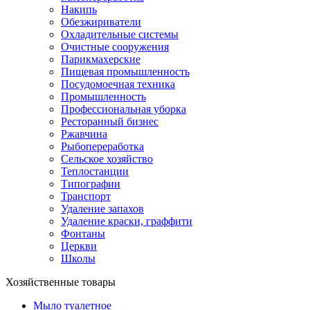
Накипь
Обезжириватели
Охладительные системы
Очистные сооружения
Парикмахерские
Пищевая промышленность
Посудомоечная техника
Промышленность
Профессиональная уборка
Ресторанный бизнес
Ржавчина
Рыбопереработка
Сельское хозяйство
Теплостанции
Типографии
Транспорт
Удаление запахов
Удаление краски, граффити
Фонтаны
Церкви
Школы
Хозяйственные товары
Мыло туалетное