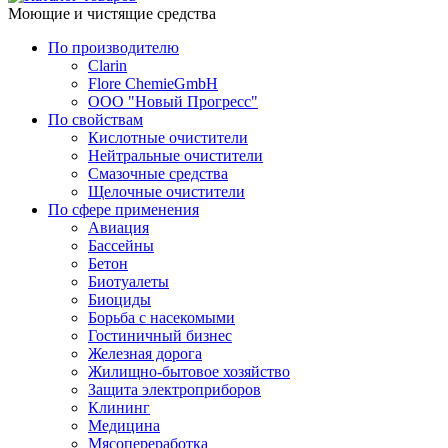
Моющие и чистящие средства
По производителю
Clarin
Flore ChemieGmbH
ООО "Новый Прогресс"
По свойствам
Кислотные очистители
Нейтральные очистители
Смазочные средства
Щелочные очистители
По сфере применения
Авиация
Бассейны
Бетон
Биотуалеты
Биоциды
Борьба с насекомыми
Гостиничный бизнес
Железная дорога
Жилищно-бытовое хозяйство
Защита электроприборов
Клининг
Медицина
Мясопереработка