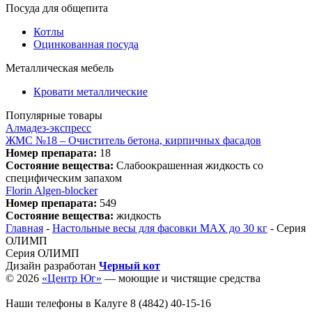
Посуда для общепита
Котлы
Оцинкованная посуда
Металлическая мебель
Кровати металлические
Популярные товары
Алмадез-экспресс
ЖМС №18 – Очиститель бетона, кирпичных фасадов
Номер препарата:
18
Состояние вещества:
Слабоокрашенная жидкость со
специфическим запахом
Florin Algen-blocker
Номер препарата:
549
Состояние вещества:
жидкость
Главная
-
Настольные весы для фасовки MAX до 30 кг
-
Серия
ОЛИМП
Серия ОЛИМП
Дизайн разработан
Черный кот
© 2026
«Центр Юг»
— моющие и чистящие средства
Наши телефоны в Калуге
8 (4842) 40-15-16