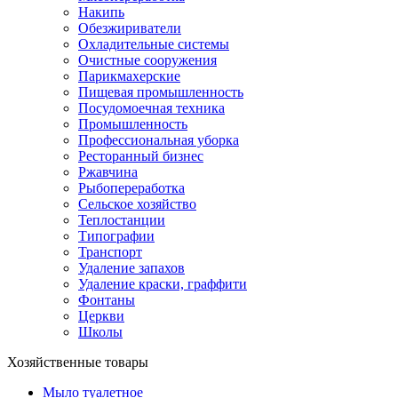
Накипь
Обезжириватели
Охладительные системы
Очистные сооружения
Парикмахерские
Пищевая промышленность
Посудомоечная техника
Промышленность
Профессиональная уборка
Ресторанный бизнес
Ржавчина
Рыбопереработка
Сельское хозяйство
Теплостанции
Типографии
Транспорт
Удаление запахов
Удаление краски, граффити
Фонтаны
Церкви
Школы
Хозяйственные товары
Мыло туалетное