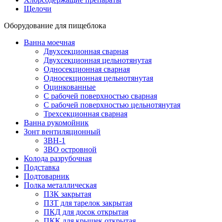
Щелочи
Оборудование для пищеблока
Ванна моечная
Двухсекционная сварная
Двухсекционная цельнотянутая
Односекционная сварная
Односекционная цельнотянутая
Оцинкованные
С рабочей поверхностью сварная
С рабочей поверхностью цельнотянутая
Трехсекционная сварная
Ванна рукомойник
Зонт вентиляционный
ЗВН-1
ЗВО островной
Колода разрубочная
Подставка
Подтоварник
Полка металлическая
ПЗК закрытая
ПЗТ для тарелок закрытая
ПКД для досок открытая
ПКК для крышек открытая