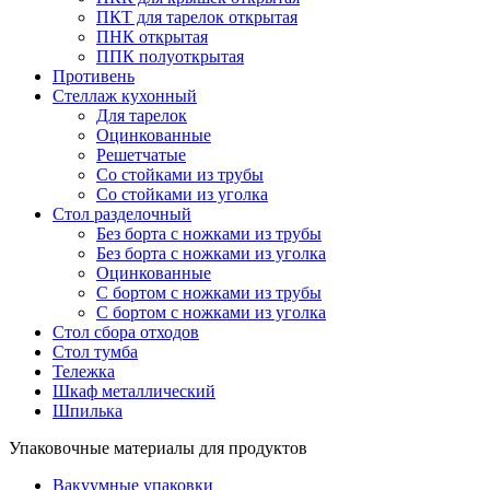
ПКТ для тарелок открытая
ПНК открытая
ППК полуоткрытая
Противень
Стеллаж кухонный
Для тарелок
Оцинкованные
Решетчатые
Со стойками из трубы
Со стойками из уголка
Стол разделочный
Без борта с ножками из трубы
Без борта с ножками из уголка
Оцинкованные
С бортом с ножками из трубы
С бортом с ножками из уголка
Стол сбора отходов
Стол тумба
Тележка
Шкаф металлический
Шпилька
Упаковочные материалы для продуктов
Вакуумные упаковки