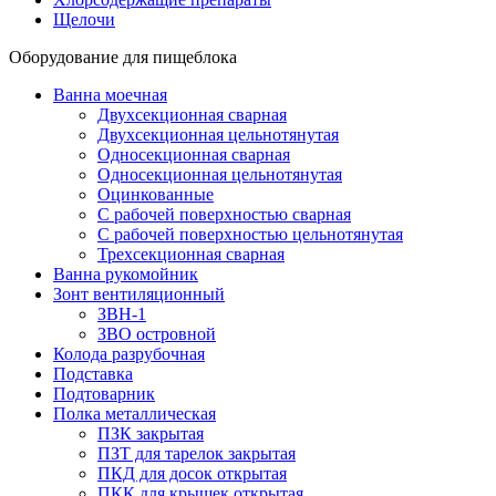
Щелочи
Оборудование для пищеблока
Ванна моечная
Двухсекционная сварная
Двухсекционная цельнотянутая
Односекционная сварная
Односекционная цельнотянутая
Оцинкованные
С рабочей поверхностью сварная
С рабочей поверхностью цельнотянутая
Трехсекционная сварная
Ванна рукомойник
Зонт вентиляционный
ЗВН-1
ЗВО островной
Колода разрубочная
Подставка
Подтоварник
Полка металлическая
ПЗК закрытая
ПЗТ для тарелок закрытая
ПКД для досок открытая
ПКК для крышек открытая