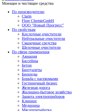
Моющие и чистящие средства
По производителю
Clarin
Flore ChemieGmbH
ООО "Новый Прогресс"
По свойствам
Кислотные очистители
Нейтральные очистители
Смазочные средства
Щелочные очистители
По сфере применения
Авиация
Бассейны
Бетон
Биотуалеты
Биоциды
Борьба с насекомыми
Гостиничный бизнес
Железная дорога
Жилищно-бытовое хозяйство
Защита электроприборов
Клининг
Медицина
Мясопереработка