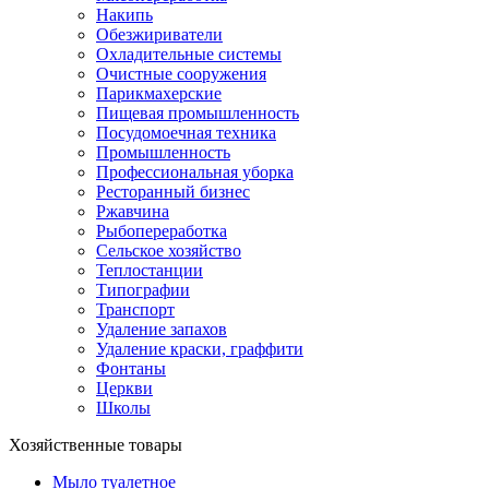
Накипь
Обезжириватели
Охладительные системы
Очистные сооружения
Парикмахерские
Пищевая промышленность
Посудомоечная техника
Промышленность
Профессиональная уборка
Ресторанный бизнес
Ржавчина
Рыбопереработка
Сельское хозяйство
Теплостанции
Типографии
Транспорт
Удаление запахов
Удаление краски, граффити
Фонтаны
Церкви
Школы
Хозяйственные товары
Мыло туалетное