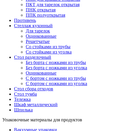
ПКТ для тарелок открытая
ПНК открытая
ППК полуоткрытая
Противень
Стеллаж кухонный
Для тарелок
Оцинкованные
Решетчатые
Со стойками из трубы
Со стойками из уголка
Стол разделочный
Без борта с ножками из трубы
Без борта с ножками из уголка
Оцинкованные
С бортом с ножками из трубы
С бортом с ножками из уголка
Стол сбора отходов
Стол тумба
Тележка
Шкаф металлический
Шпилька
Упаковочные материалы для продуктов
Вакуумные упаковки