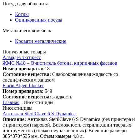
Посуда для общепита
Котлы
Оцинкованная посуда
Металлическая мебель
Кровати металлические
Популярные товары
Алмадез-экспресс
ЖМС №18 – Очиститель бетона, кирпичных фасадов
Номер препарата:
18
Состояние вещества:
Слабоокрашенная жидкость со
специфическим запахом
Florin Algen-blocker
Номер препарата:
549
Состояние вещества:
жидкость
Главная
-
Инсектициды
Инсектициды
Автоклав SterilClave 6 S Dynamica
Описание:
Автоклав SterilClave 6 S Dynamica (без принтера и
с принтером) паровой. Возможность стерилизации твердых
инструментов (только неупакованных). Внешние размеры
385*370*535 мм. Объем камеры 4,8 л.