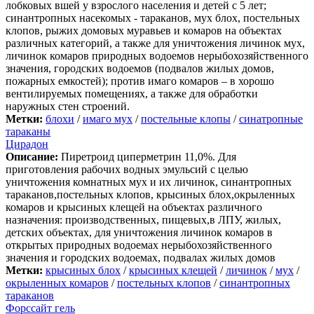
лобковых вшей у взрослого населения и детей с 5 лет;
синантропных насекомых - тараканов, мух блох, постельных
клопов, рыжих домовых муравьев и комаров на объектах
различных категорий, а также для уничтожения личинок мух,
личинок комаров природных водоемов нерыбохозяйственного
значения, городских водоемов (подвалов жилых домов,
пожарных емкостей); против имаго комаров – в хорошо
вентилируемых помещениях, а также для обработки
наружных стен строений.
Метки:
блохи
/
имаго мух
/
постельные клопы
/
синатропные
тараканы
Цирадон
Описание:
Пиретроид циперметрин 11,0%. Для
приготовления рабочих водных эмульсий с целью
уничтожения комнатных мух и их личинок, синантропных
тараканов,постельных клопов, крысиных блох,окрыленных
комаров и крысиных клещей на объектах различного
назначения: производственных, пищевых,в ЛПУ, жилых,
детских объектах, для уничтожения личинок комаров в
открытых природных водоемах нерыбохозяйственного
значения и городских водоемах, подвалах жилых домов
Метки:
крысиных блох
/
крысиных клещей
/
личинок
/
мух
/
окрыленных комаров
/
постельных клопов
/
синантропных
тараканов
Форссайт гель