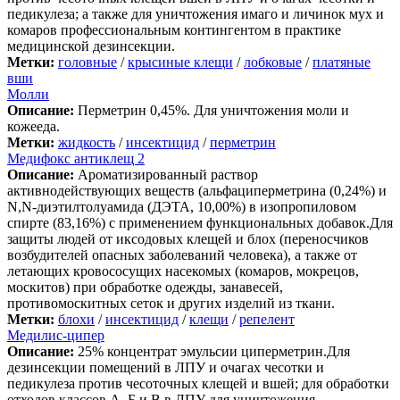
педикулеза; а также для уничтожения имаго и личинок мух и
комаров профессиональным контингентом в практике
медицинской дезинсекции.
Метки:
головные
/
крысиные клещи
/
лобковые
/
платяные
вши
Молли
Описание:
Перметрин 0,45%. Для уничтожения моли и
кожееда.
Метки:
жидкость
/
инсектицид
/
перметрин
Медифокс антиклещ 2
Описание:
Ароматизированный раствор
активнодействующих веществ (альфациперметрина (0,24%) и
N,N-диэтилтолуамида (ДЭТА, 10,00%) в изопропиловом
спирте (83,16%) с применением функциональных добавок.Для
защиты людей от иксодовых клещей и блох (переносчиков
возбудителей опасных заболеваний человека), а также от
летающих кровососущих насекомых (комаров, мокрецов,
москитов) при обработке одежды, занавесей,
противомоскитных сеток и других изделий из ткани.
Метки:
блохи
/
инсектицид
/
клещи
/
репелент
Медилис-ципер
Описание:
25% концентрат эмульсии циперметрин.Для
дезинсекции помещений в ЛПУ и очагах чесотки и
педикулеза против чесоточных клещей и вшей; для обработки
отходов классов А, Б и В в ЛПУ для уничтожения