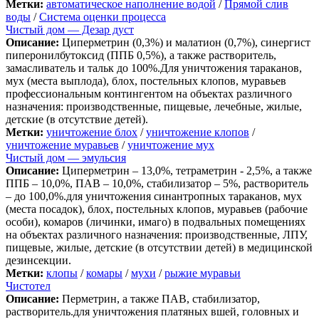
Метки:
автоматическое наполнение водой
/
Прямой слив
воды
/
Система оценки процесса
Чистый дом — Дезар дуст
Описание:
Циперметрин (0,3%) и малатион (0,7%), синергист
пиперонилбутоксид (ППБ 0,5%), а также растворитель,
замасливатель и тальк до 100%.Для уничтожения тараканов,
мух (места выплода), блох, постельных клопов, муравьев
профессиональным контингентом на объектах различного
назначения: производственные, пищевые, лечебные, жилые,
детские (в отсутствие детей).
Метки:
уничтожение блох
/
уничтожение клопов
/
уничтожение муравьев
/
уничтожение мух
Чистый дом — эмульсия
Описание:
Циперметрин – 13,0%, тетраметрин - 2,5%, а также
ППБ – 10,0%, ПАВ – 10,0%, стабилизатор – 5%, растворитель
– до 100,0%.для уничтожения синантропных тараканов, мух
(места посадок), блох, постельных клопов, муравьев (рабочие
особи), комаров (личинки, имаго) в подвальных помещениях
на объектах различного назначения: производственные, ЛПУ,
пищевые, жилые, детские (в отсутствии детей) в медицинской
дезинсекции.
Метки:
клопы
/
комары
/
мухи
/
рыжие муравьи
Чистотел
Описание:
Перметрин, а также ПАВ, стабилизатор,
растворитель.для уничтожения платяных вшей, головных и