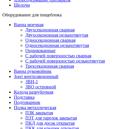
Щелочи
Оборудование для пищеблока
Ванна моечная
Двухсекционная сварная
Двухсекционная цельнотянутая
Односекционная сварная
Односекционная цельнотянутая
Оцинкованные
С рабочей поверхностью сварная
С рабочей поверхностью цельнотянутая
Трехсекционная сварная
Ванна рукомойник
Зонт вентиляционный
ЗВН-1
ЗВО островной
Колода разрубочная
Подставка
Подтоварник
Полка металлическая
ПЗК закрытая
ПЗТ для тарелок закрытая
ПКД для досок открытая
ПКК для крышек открытая