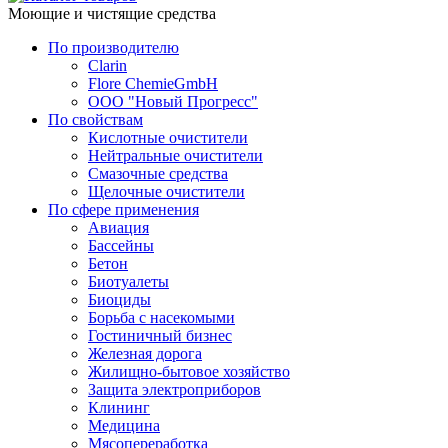
Моющие и чистящие средства
По производителю
Clarin
Flore ChemieGmbH
ООО "Новый Прогресс"
По свойствам
Кислотные очистители
Нейтральные очистители
Смазочные средства
Щелочные очистители
По сфере применения
Авиация
Бассейны
Бетон
Биотуалеты
Биоциды
Борьба с насекомыми
Гостиничный бизнес
Железная дорога
Жилищно-бытовое хозяйство
Защита электроприборов
Клининг
Медицина
Мясопереработка