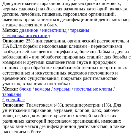
Для уничтожения тараканов и муравьев (рыжих домовых,
черных садовых) на объектах различных категорий, включая
детские, лечебные, пищевые, персоналом организаций,
имеющих право заниматься дезинфекционной деятельностью,
а также населением в быту.
Метки:
диазинон
/
инсектицид
/
тараканы
Самаровка инсектицид
Описание:
25% циперметрина, органический растворитель, и
ПАВ.Для борьбы с иксодовыми клещами - переносчиками
возбудителей клещевого энцефалита, болезни Лайма и других
заболеваний - при обработке природных стаций ; для борьбы с
комарами и другими компонентами гнуса в природных
стациях - при обработке нерыбохозяйственных непроточных
естественных и искусственных водоемов постоянного и
временного существования, покрытых растительностью
участках, в зданиях и постройках.
Метки:
блохи
/
комары
/
муравьи
/
постельные клопы
/
тараканы
Супер-Фас
Описание:
Тиаметоксам (4%), зетациперметрин (1%). Для
уничтожения тараканов, муравьев, клопов, блох, бабочек
моли, ос, мух, комаров и крысиных клещей на объектах
различных категорий персоналом организаций, имеющих
право заниматься дезинфекционной деятельностью, а также
населением в быту.