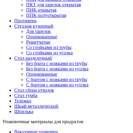
ПКТ для тарелок открытая
ПНК открытая
ППК полуоткрытая
Противень
Стеллаж кухонный
Для тарелок
Оцинкованные
Решетчатые
Со стойками из трубы
Со стойками из уголка
Стол разделочный
Без борта с ножками из трубы
Без борта с ножками из уголка
Оцинкованные
С бортом с ножками из трубы
С бортом с ножками из уголка
Стол сбора отходов
Стол тумба
Тележка
Шкаф металлический
Шпилька
Упаковочные материалы для продуктов
Вакуумные упаковки