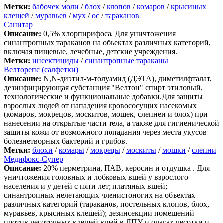
Метки:
бабочек моли
/
блох
/
клопов
/
комаров
/
крысиных
клещей
/
муравьев
/
мух
/
ос
/
тараканов
Санитар
Описание:
0,5% хлорпирифоса. Для уничтожения
синантропных тараканов на объектах различных категорий,
включая пищевые, лечебные, детские учреждения.
Метки:
инсектициды
/
синантропные тараканы
Велторепс (салфетки)
Описание:
N,N-диэтил-м-толуамид (ДЭТА), диметилфталат,
дезинфицирующая субстанция "Велтон" спирт этиловый,
технологические и функциональные добавки.Для защиты
взрослых людей от нападения кровососущих насекомых
(комаров, мокрецов, москитов, мошек, слепней и блох) при
нанесении на открытые части тела, а также для гигиенической
защиты кожи от возможного попадания через места укусов
болезнетворных бактерий и грибов.
Метки:
блохи
/
комары
/
мокрецы
/
москиты
/
мошки
/
слепни
Медифокс-Супер
Описание:
20% перметрина, ПАВ, керосин и отдушка . Для
уничтожения головных и лобковых вшей у взрослого
населения и у детей с пяти лет; платяных вшей;
синантропных нелетающих членистоногих на объектах
различных категорий (тараканов, постельных клопов, блох,
муравьев, крысиных клещей); дезинсекции помещений
против чесоточных клещей вшей в ЛПУ и очагах чесотки и