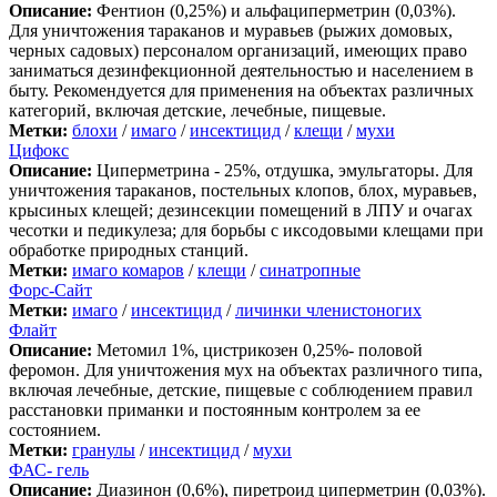
Описание:
Фентион (0,25%) и альфациперметрин (0,03%).
Для уничтожения тараканов и муравьев (рыжих домовых,
черных садовых) персоналом организаций, имеющих право
заниматься дезинфекционной деятельностью и населением в
быту. Рекомендуется для применения на объектах различных
категорий, включая детские, лечебные, пищевые.
Метки:
блохи
/
имаго
/
инсектицид
/
клещи
/
мухи
Цифокс
Описание:
Циперметрина - 25%, отдушка, эмульгаторы. Для
уничтожения тараканов, постельных клопов, блох, муравьев,
крысиных клещей; дезинсекции помещений в ЛПУ и очагах
чесотки и педикулеза; для борьбы с иксодовыми клещами при
обработке природных станций.
Метки:
имаго комаров
/
клещи
/
синатропные
Форс-Сайт
Метки:
имаго
/
инсектицид
/
личинки членистоногих
Флайт
Описание:
Метомил 1%, цистрикозен 0,25%- половой
феромон. Для уничтожения мух на объектах различного типа,
включая лечебные, детские, пищевые с соблюдением правил
расстановки приманки и постоянным контролем за ее
состоянием.
Метки:
гранулы
/
инсектицид
/
мухи
ФАС- гель
Описание:
Диазинон (0,6%), пиретроид циперметрин (0,03%).