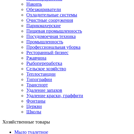
Накипь
Обезжириватели
Охладительные системы
Очистные сооружения
Парикмахерские
Пищевая промышленность
Посудомоечная техника
Промышленность
Профессиональная уборка
Ресторанный бизнес
Ржавчина
Рыбопереработка
Сельское хозяйство
Теплостанции
Типографии
Транспорт
Удаление запахов
Удаление краски, граффити
Фонтаны
Церкви
Школы
Хозяйственные товары
Мыло туалетное