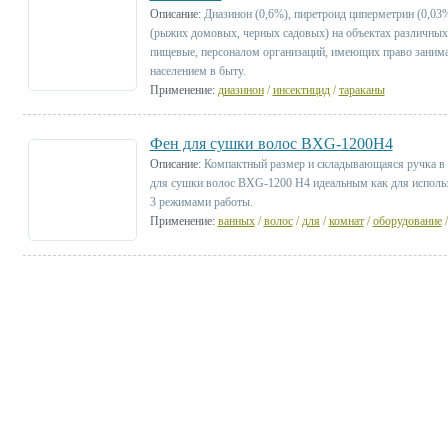
Описание:
Диазинон (0,6%), пиретроид циперметрин (0,03%
(рыжих домовых, черных садовых) на объектах различных 
пищевые, персоналом организаций, имеющих право занима
населением в быту.
Применение:
диазинон
/
инсектицид
/
тараканы
Фен для сушки волос BXG-1200H4
Описание:
Компактный размер и складывающаяся ручка в с
для сушки волос BXG-1200 H4 идеальным как для использо
3 режимами работы.
Применение:
ванных
/
волос
/
для
/
комнат
/
оборудование