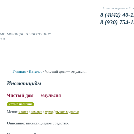
Наши телефоны в Кал
8 (4842) 40-1
8 (930) 754-1
ные моющие и чистящие
уге
Наши Цены
Доставка и оплата
Фото
Устранение запахов
Главная
-
Каталог
- Чистый дом — эмульсия
Инсектициды
Чистый дом — эмульсия
есть в наличии
Метки:
клопы
/
комары
/
мухи
/
рыжие муравьи
Описание:
инсектицидное средство.