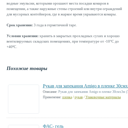
водные эмульсии, которыми орошают места посадки комаров в
помещении, а также наружные стены строений или внутри ограждений
для мусорных контейнеров, где в жаркое время укрываются комары.
Срок хранения:
3 года в герметичной таре.
Условия хранения:
хранить в закрытых прохладных сухих и хорошо
вентилируемых складских помещениях, при температуре от -10°С до
+40ºС.
Похожие товары
Рукав для запекания Amigo в пленке 30смх
Описание:
Рукав для запекания Amigo в пленке 30смх3м (
Применение:
пленка
/
рукав
/
Упаковочные материалы
ФАС- гель