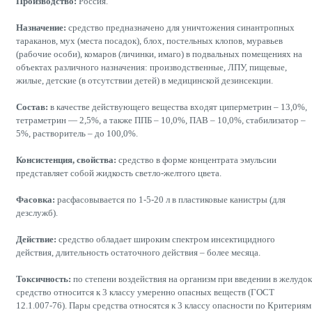
Производство:
Россия.
Назначение:
средство предназначено для уничтожения синантропных
тараканов, мух (места посадок), блох, постельных клопов, муравьев
(рабочие особи), комаров (личинки, имаго) в подвальных помещениях на
объектах различного назначения: производственные, ЛПУ, пищевые,
жилые, детские (в отсутствии детей) в медицинской дезинсекции.
Состав:
в качестве действующего вещества входят циперметрин – 13,0%,
тетраметрин — 2,5%, а также ППБ – 10,0%, ПАВ – 10,0%, стабилизатор –
5%, растворитель – до 100,0%.
Консистенция, свойства:
средство в форме концентрата эмульсии
представляет собой жидкость светло-желтого цвета.
Фасовка:
расфасовывается по 1-5-20 л в пластиковые канистры (для
дезслужб).
Действие:
средство обладает широким спектром инсектицидного
действия, длительность остаточного действия – более месяца.
Токсичность:
по степени воздействия на организм при введении в желудок
средство относится к 3 классу умеренно опасных веществ (ГОСТ
12.1.007-76). Пары средства относятся к 3 классу опасности по Критериям