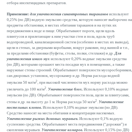
отбора инсектицидных препаратов.
Применение:
для уничтожения синантропных тараканов
используют
0,25% (по ДВ) водную эмульсию средства, которую наносят выборочно на
предметы обстановки, в местах обитания тараканов и на путях их
передвижения к воде и пище. Обрабатывают пороги, щели вдоль
плинтусов и прилегающие к ним участки стен и пола, вдоль труб
водопроводной, канализационной систем (особенно в местах их вывода),
щели в стенах, за дверными коробками, вокруг раковин, под ванной и т.п.,
за пределами обстановки (буфеты, столы, полки, стеллажи) и др.
Для
уничтожения имаго мух
используют 0,20% водные эмульсии средства
(по ДВ), которыми орошают места посадки мух в помещениях, а также
наружные стены строений. Обрабатывают поверхности мусоросборников,
сан.дворовых установок, мусорокамер и др. Норма расхода водной
2
эмульсии 50 мл/м
, при высокой численности мух норму расхода можно
2
увеличить до 100 мл/м
.
Уничтожение блох.
Используют 0,10% водные
эмульсии (по ДВ). Обрабатывают поверхности пола, щели за плинтусами,
2
стены и др. на высоту до 1 м. Норма расхода 50 мл/м
.
Уничтожение
постельных клопов.
Используют 0,10% водные эмульсии (по ДВ).
Средство наносят на места обитания и концентрации насекомых.
Уничтожение рыжих домовых муравьев.
Используют 0,1% водную
суспензию средства. Обрабатывают места передвижения (“дорожки”) и
скопления муравьев.
Уничтожение комаров.
Используют 0,15% (по ДВ)