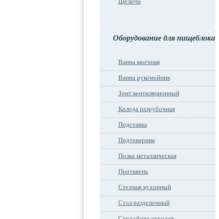
Щелочи
Оборудование для пищеблока
Ванна моечная
Ванна рукомойник
Зонт вентиляционный
Колода разрубочная
Подставка
Подтоварник
Полка металлическая
Противень
Стеллаж кухонный
Стол разделочный
Стол сбора отходов