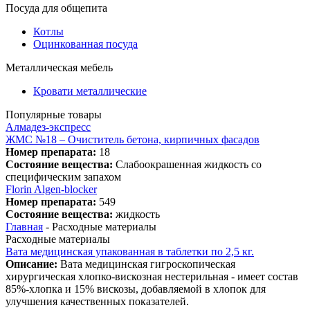
Посуда для общепита
Котлы
Оцинкованная посуда
Металлическая мебель
Кровати металлические
Популярные товары
Алмадез-экспресс
ЖМС №18 – Очиститель бетона, кирпичных фасадов
Номер препарата:
18
Состояние вещества:
Слабоокрашенная жидкость со
специфическим запахом
Florin Algen-blocker
Номер препарата:
549
Состояние вещества:
жидкость
Главная
-
Расходные материалы
Расходные материалы
Вата медицинская упакованная в таблетки по 2,5 кг.
Описание:
Вата медицинская гигроскопическая
хирургическая хлопко-вискозная нестерильная - имеет состав
85%-хлопка и 15% вискозы, добавляемой в хлопок для
улучшения качественных показателей.