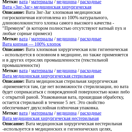
Метки:
вата
/
материалы
/
медицина
/
расходные
Вата «Зиг-Заг» медицинская хирургическая
Описание:
Вата Зиг-Заг хлопковая медицинская
гигроскопичная изготовлена из 100% натурального,
длиноволокнистого хлопка самого высокого качества -
"Премиум" (в котором полностью отсутствуют ватный пух и
любые сорные примеси)
Метки:
вата
/
материалы
/
медицина
/
расходные
Вата кипная — 100% хлопок
Описание:
Вата хлопковая хирургическая или гигиеническая
- используется в основном в медицине, но также применяется
и в других отрослях промышленности (текстильной
промышленности)
Метки:
вата
/
материалы
/
медицина
/
расходные
Вата медицинская хирургическая стерильная
Описание:
Вата медицинская стерильная хирургическая
-применяется там, где нет возможности стерилизации, но вата
будет соприкасаться с поврежденной поверхностью кожи либо
с открытой раной. Упакованная вата, прошедшая обработку,
остается стерильной в течение 5 лет. Это свойство
обеспечивает двухслойная плёночная упаковка.
Метки:
вата
/
материалы
/
медицина
/
расходные
Вата медицинская хирургическая нестерильная
Описание:
Вата медицинская хирургическая нестерильная
-используется в медицинских и гигиенических целях,