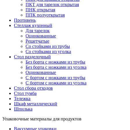
ПКТ для тарелок открытая
ПНК открытая
ППК полуоткрытая
Противень
Стеллаж кухонный
Для тарелок
Оцинкованные
Решетчатые
Со стойками из трубы
Со стойками из уголка
Стол разделочный
Без борта с ножками из трубы
Без борта с ножками из уголка
Оцинкованные
С бортом с ножками из трубы
С бортом с ножками из уголка
Стол сбора отходов
Стол тумба
Тележка
Шкаф металлический
Шпилька
Упаковочные материалы для продуктов
Вакуумные упаковки