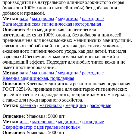
производится из натурального длинноволокнистого сырья
(волокона 100% хлопка высшей пробы) без добавления
добавок и примесей.
Метки:
вата
/
материалы
/
медицина
/
расходные
Вата медицинская гигиеническая нестерильная
Описание:
Вата медицинская гигиеническая -
изготавливается из 100% хлопка, без добавок и примесей,
предназначена для всевозможных медицинских манипуляций,
связанных с обработкой ран, а также для снятия макияжа,
ежедневного гигиенического ухода, как для детей, так идля
взрослых.Обеспечивает максимальный впитываюжий и
очищающий эффект. Подходит для любых типов кожи и не
имеет противопоказаний.
Метки:
вата
/
материалы
/
медицина
/
расходные
Клеенка медицинская, подкладная
Описание:
Клеенка медицинская резинотканевая подкладная
ГОСТ 3251-91 предназначена для санитарно-гигиенических
целей в качестве подкладочного, непроницаемого материала,
а также для нужд народного хозяйства.
Метки:
клеенка
/
материалы
/
медицина
/
расходные
Описание:
Упаковка: 5000 шт
Метки:
игла
/
материалы
/
медицина
/
расходные
Скарификатор с центральным копьем
Описание:
Упаковка: 5000 шт