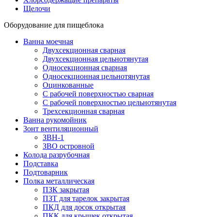
Щелочи
Оборудование для пищеблока
Ванна моечная
Двухсекционная сварная
Двухсекционная цельнотянутая
Односекционная сварная
Односекционная цельнотянутая
Оцинкованные
С рабочей поверхностью сварная
С рабочей поверхностью цельнотянутая
Трехсекционная сварная
Ванна рукомойник
Зонт вентиляционный
ЗВН-1
ЗВО островной
Колода разрубочная
Подставка
Подтоварник
Полка металлическая
ПЗК закрытая
ПЗТ для тарелок закрытая
ПКД для досок открытая
ПКК для крышек открытая