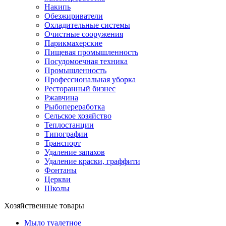
Накипь
Обезжириватели
Охладительные системы
Очистные сооружения
Парикмахерские
Пищевая промышленность
Посудомоечная техника
Промышленность
Профессиональная уборка
Ресторанный бизнес
Ржавчина
Рыбопереработка
Сельское хозяйство
Теплостанции
Типографии
Транспорт
Удаление запахов
Удаление краски, граффити
Фонтаны
Церкви
Школы
Хозяйственные товары
Мыло туалетное