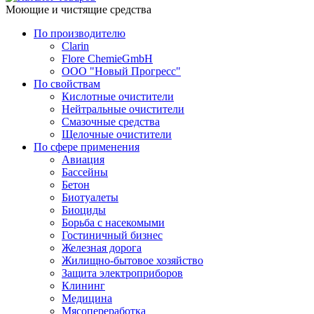
Моющие и чистящие средства
По производителю
Clarin
Flore ChemieGmbH
ООО "Новый Прогресс"
По свойствам
Кислотные очистители
Нейтральные очистители
Смазочные средства
Щелочные очистители
По сфере применения
Авиация
Бассейны
Бетон
Биотуалеты
Биоциды
Борьба с насекомыми
Гостиничный бизнес
Железная дорога
Жилищно-бытовое хозяйство
Защита электроприборов
Клининг
Медицина
Мясопереработка