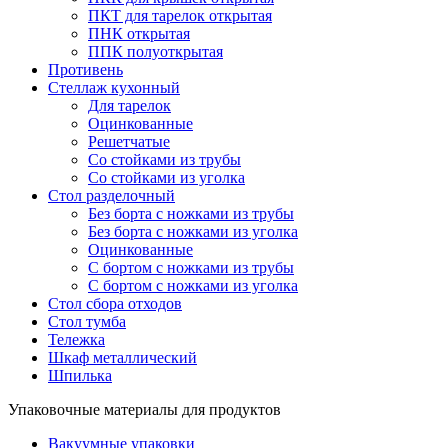
ПКТ для тарелок открытая
ПНК открытая
ППК полуоткрытая
Противень
Стеллаж кухонный
Для тарелок
Оцинкованные
Решетчатые
Со стойками из трубы
Со стойками из уголка
Стол разделочный
Без борта с ножками из трубы
Без борта с ножками из уголка
Оцинкованные
С бортом с ножками из трубы
С бортом с ножками из уголка
Стол сбора отходов
Стол тумба
Тележка
Шкаф металлический
Шпилька
Упаковочные материалы для продуктов
Вакуумные упаковки