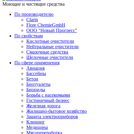
Моющие и чистящие средства
По производителю
Clarin
Flore ChemieGmbH
ООО "Новый Прогресс"
По свойствам
Кислотные очистители
Нейтральные очистители
Смазочные средства
Щелочные очистители
По сфере применения
Авиация
Бассейны
Бетон
Биотуалеты
Биоциды
Борьба с насекомыми
Гостиничный бизнес
Железная дорога
Жилищно-бытовое хозяйство
Защита электроприборов
Клининг
Медицина
Мясопереработка