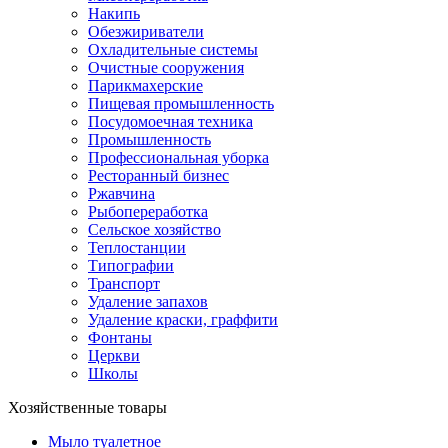
Накипь
Обезжириватели
Охладительные системы
Очистные сооружения
Парикмахерские
Пищевая промышленность
Посудомоечная техника
Промышленность
Профессиональная уборка
Ресторанный бизнес
Ржавчина
Рыбопереработка
Сельское хозяйство
Теплостанции
Типографии
Транспорт
Удаление запахов
Удаление краски, граффити
Фонтаны
Церкви
Школы
Хозяйственные товары
Мыло туалетное