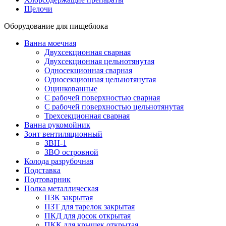
Щелочи
Оборудование для пищеблока
Ванна моечная
Двухсекционная сварная
Двухсекционная цельнотянутая
Односекционная сварная
Односекционная цельнотянутая
Оцинкованные
С рабочей поверхностью сварная
С рабочей поверхностью цельнотянутая
Трехсекционная сварная
Ванна рукомойник
Зонт вентиляционный
ЗВН-1
ЗВО островной
Колода разрубочная
Подставка
Подтоварник
Полка металлическая
ПЗК закрытая
ПЗТ для тарелок закрытая
ПКД для досок открытая
ПКК для крышек открытая