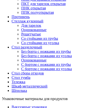
ПКТ для тарелок открытая
ПНК открытая
ППК полуоткрытая
Противень
Стеллаж кухонный
Для тарелок
Оцинкованные
Решетчатые
Со стойками из трубы
Со стойками из уголка
Стол разделочный
Без борта с ножками из трубы
Без борта с ножками из уголка
Оцинкованные
С бортом с ножками из трубы
С бортом с ножками из уголка
Стол сбора отходов
Стол тумба
Тележка
Шкаф металлический
Шпилька
Упаковочные материалы для продуктов
Вакуумные упаковки