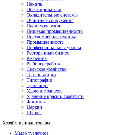
Накипь
Обезжириватели
Охладительные системы
Очистные сооружения
Парикмахерские
Пищевая промышленность
Посудомоечная техника
Промышленность
Профессиональная уборка
Ресторанный бизнес
Ржавчина
Рыбопереработка
Сельское хозяйство
Теплостанции
Типографии
Транспорт
Удаление запахов
Удаление краски, граффити
Фонтаны
Церкви
Школы
Хозяйственные товары
Мыло туалетное