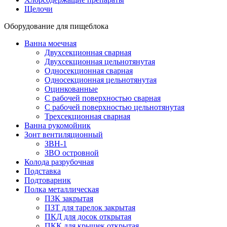
Щелочи
Оборудование для пищеблока
Ванна моечная
Двухсекционная сварная
Двухсекционная цельнотянутая
Односекционная сварная
Односекционная цельнотянутая
Оцинкованные
С рабочей поверхностью сварная
С рабочей поверхностью цельнотянутая
Трехсекционная сварная
Ванна рукомойник
Зонт вентиляционный
ЗВН-1
ЗВО островной
Колода разрубочная
Подставка
Подтоварник
Полка металлическая
ПЗК закрытая
ПЗТ для тарелок закрытая
ПКД для досок открытая
ПКК для крышек открытая