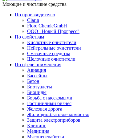
Моющие и чистящие средства
По производителю
Clarin
Flore ChemieGmbH
ООО "Новый Прогресс"
По свойствам
Кислотные очистители
Нейтральные очистители
Смазочные средства
Щелочные очистители
По сфере применения
Авиация
Бассейны
Бетон
Биотуалеты
Биоциды
Борьба с насекомыми
Гостиничный бизнес
Железная дорога
Жилищно-бытовое хозяйство
Защита электроприборов
Клининг
Медицина
Мясопереработка