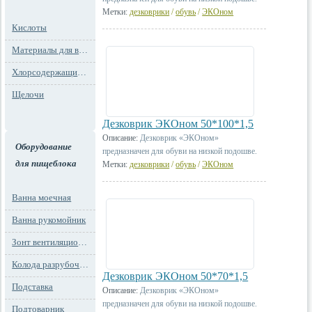
Метки:
дезковрики
/
обувь
/
ЭКОном
Кислоты
Материалы для водоподготовки
Хлорсодержащие препараты
Щелочи
Дезковрик ЭКОном 50*100*1,5
Описание:
Дезковрик «ЭКОном»
Оборудование
предназначен для обуви на низкой подошве.
для пищеблока
Метки:
дезковрики
/
обувь
/
ЭКОном
Ванна моечная
Ванна рукомойник
Зонт вентиляционный
Колода разрубочная
Дезковрик ЭКОном 50*70*1,5
Подставка
Описание:
Дезковрик «ЭКОном»
предназначен для обуви на низкой подошве.
Подтоварник