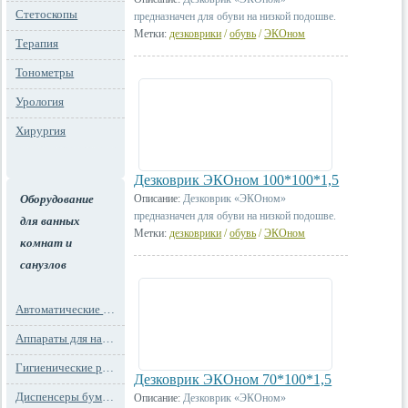
Стетоскопы
предназначен для обуви на низкой подошве.
Метки:
дезковрики
/
обувь
/
ЭКОном
Терапия
Тонометры
Урология
Хирургия
Дезковрик ЭКОном 100*100*1,5
Оборудование
Описание:
Дезковрик «ЭКОном»
предназначен для обуви на низкой подошве.
для ванных
Метки:
дезковрики
/
обувь
/
ЭКОном
комнат и
санузлов
Автоматические освежители воздуха
Аппараты для надевания бахил
Гигиенические расходные материалы
Дезковрик ЭКОном 70*100*1,5
Диспенсеры бумажных полотенец
Описание:
Дезковрик «ЭКОном»