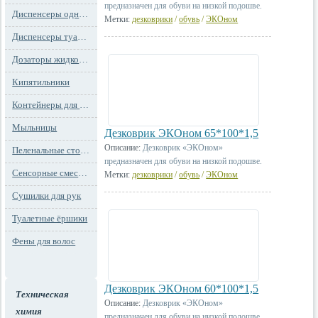
предназначен для обуви на низкой подошве.
Диспенсеры одноразовых сидений на унитаз
Метки:
дезковрики
/
обувь
/
ЭКОном
Диспенсеры туалетной бумаги
Дозаторы жидкого мыла
Кипятильники
Контейнеры для мусора
Мыльницы
Дезковрик ЭКОном 65*100*1,5
Описание:
Дезковрик «ЭКОном»
Пеленальные столы и детские сидения
предназначен для обуви на низкой подошве.
Сенсорные смесители
Метки:
дезковрики
/
обувь
/
ЭКОном
Сушилки для рук
Туалетные ёршики
Фены для волос
Дезковрик ЭКОном 60*100*1,5
Техническая
Описание:
Дезковрик «ЭКОном»
химия
предназначен для обуви на низкой подошве.