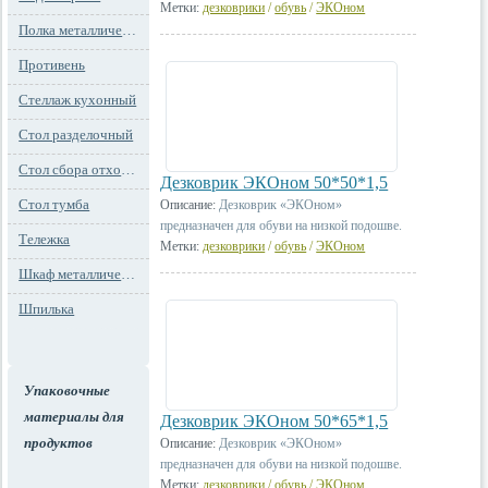
Метки:
дезковрики
/
обувь
/
ЭКОном
Полка металлическая
Противень
Стеллаж кухонный
Стол разделочный
Стол сбора отходов
Дезковрик ЭКОном 50*50*1,5
Стол тумба
Описание:
Дезковрик «ЭКОном»
предназначен для обуви на низкой подошве.
Тележка
Метки:
дезковрики
/
обувь
/
ЭКОном
Шкаф металлический
Шпилька
Упаковочные
материалы для
Дезковрик ЭКОном 50*65*1,5
продуктов
Описание:
Дезковрик «ЭКОном»
предназначен для обуви на низкой подошве.
Метки:
дезковрики
/
обувь
/
ЭКОном