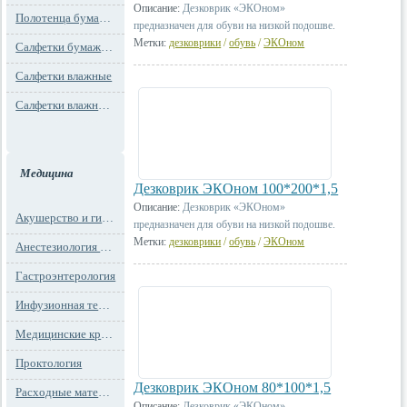
Описание:
Дезковрик «ЭКОном»
Полотенца бумажные
предназначен для обуви на низкой подошве.
Метки:
дезковрики
/
обувь
/
ЭКОном
Салфетки бумажные
Салфетки влажные
Салфетки влажные технического назначения
Медицина
Дезковрик ЭКОном 100*200*1,5
Описание:
Дезковрик «ЭКОном»
Акушерство и гинекология
предназначен для обуви на низкой подошве.
Метки:
дезковрики
/
обувь
/
ЭКОном
Анестезиология и реанимация
Гастроэнтерология
Инфузионная терапия
Медицинские кресла
Проктология
Дезковрик ЭКОном 80*100*1,5
Расходные материалы
Описание:
Дезковрик «ЭКОном»