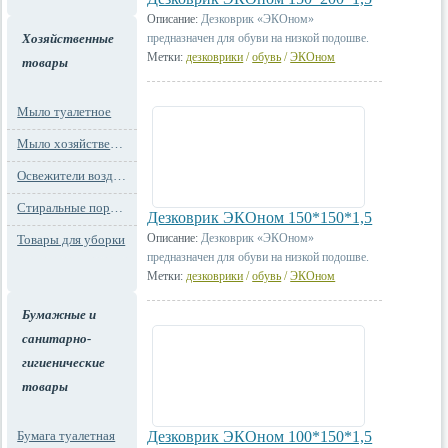
Описание:
Дезковрик «ЭКОном»
Хозяйственные
предназначен для обуви на низкой подошве.
Метки:
дезковрики
/
обувь
/
ЭКОном
товары
Мыло туалетное
Мыло хозяйственное
Освежители воздуха
Стиральные порошки
Дезковрик ЭКОном 150*150*1,5
Описание:
Дезковрик «ЭКОном»
Товары для уборки
предназначен для обуви на низкой подошве.
Метки:
дезковрики
/
обувь
/
ЭКОном
Бумажные и
санитарно-
гигиенические
товары
Бумага туалетная
Дезковрик ЭКОном 100*150*1,5