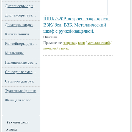
Диспенсеры одноразовых сидений на унитаз
Диспенсеры туалетной бумаги
ШПК-320В встроен. закр. красн.
Дозаторы жидкого мыла
ВЗК/ бел. ВЗБ. Металлический
шкаф с ручкой-защелкой.
Кипятильники
Описание:
Применение:
защелка
/
кран
/
металлический
/
Контейнеры для мусора
пожарный
/
шкаф
Мыльницы
Пеленальные столы и детские сидения
Сенсорные смесители
Сушилки для рук
Туалетные ёршики
Фены для волос
Техническая
химия