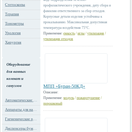
Стетоскопы
профилактического учреждения, дату сбора и
фамилии ответственного за сбор отходов.
Терапия
Корпусные детали изделия устойчивы к
прокалыванию. Максимальная допустимая
Тонометры
температура воздействия 75°С.
Урология
Применение:
емкость
/
иглы
/
утилизация
/
утилизация отходов
Хирургия
Оборудование
для ванных
комнат и
санузлов
МПП «Буран-50КД»
Описание:
Применение:
модуль
/
пожаротушение
/
Автоматические освежители воздуха
порошковый
Аппараты для надевания бахил
Гигиенические расходные материалы
Диспенсеры бумажных полотенец