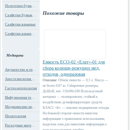
Полотенца бумажные
Похожие товары
Салфетки бумажные
Салфетки влажные
Салфетки влажные технического назначения
Медицина
Емкость ЕСО-02 «Елат»-01 для
сбора колюще-режущих мед.
Акушерство и гинекология
отходов, одноразовая
Анестезиология и реанимация
Описание:
Объём емкости — 0,5 л. Масса —
не более 0,07 кг. Габаритные размеры,
Гастроэнтерология
ДхШхВ, мм: 110x90x100 Используемый
материал — полипропилен, стойкий к
Инфузионная терапия
воздействию дезинфицирующих средств.
Медицинские кресла
КЛАСС «Б» — опасные медицинские отходы
На боковой стороне емкости нанесена
Проктология
информация о правильном использовании,
выделена зона для нанесения информации о
Расходные материалы
коде подразделения лечебно-