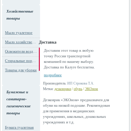
Хозяйственные
товары
Мыло туалетное
Мыло хозяйственное
Доставка
Доставим этот товар в любую
Освежители воздуха
точку России транспортной
Стиральные порошки
компанией по вашему выбору.
Доставка по Калуге бесплатна.
Товары для уборки
подробнее
Производитель:
ИП Строкова Т.А.
Метки:
дезковрики
/
обувь
/
ЭКОном
Бумажные и
санитарно-
Дезковрик «ЭКОном» предназначен для
обуви на низкой подошве. Рекомендован
гигиенические
для применения в медицинских
товары
учреждениях, школьных, дошкольных
учреждениях и т.д.
Бумага туалетная