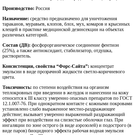
Производство:
Россия
Назначение:
средство предназначено для уничтожения
тараканов, муравьев, клопов, блох, мух, комаров и крысиных
клещей в практике медицинской дезинсекции на объектах
различных категорий.
Состав (ДВ):
фосфорорганическое соединение фентион
(25%), а также антиоксидант, стабилизатор, отдушка,
растворитель.
Консистенция, свойства “Форс-Сайта”:
концентрат
эмульсии в виде прозрачной жидкости светло-коричневого
цвета.
Токсичность:
по степени воздействия на организм
теплокровных при введении в желудок и нанесении на кожу
относится к III классу умеренно опасных препаратов по ГОСТ
12.1.007-76. При однократном контакте с кожными покровами
установлено слабо выраженное местно-раздражающее
действие; вызывает умеренно выраженный раздражающий
эффект при воздействии на слизистые оболочки глаз. При
ингаляции по зоне острого (в виде аэрозолей) и подострого (в
виде паров) биоцидного эффекта рабочая водная эмульсия