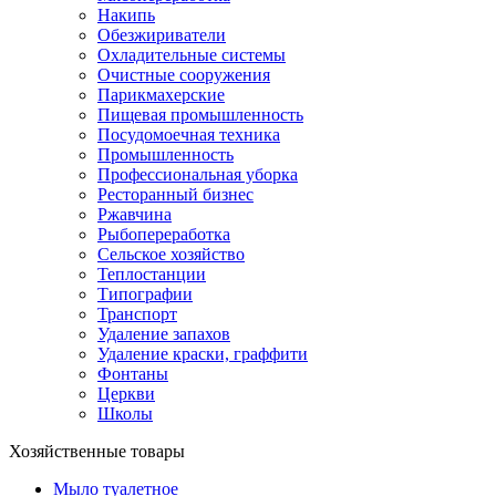
Накипь
Обезжириватели
Охладительные системы
Очистные сооружения
Парикмахерские
Пищевая промышленность
Посудомоечная техника
Промышленность
Профессиональная уборка
Ресторанный бизнес
Ржавчина
Рыбопереработка
Сельское хозяйство
Теплостанции
Типографии
Транспорт
Удаление запахов
Удаление краски, граффити
Фонтаны
Церкви
Школы
Хозяйственные товары
Мыло туалетное