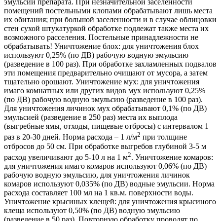
эмульсии препарата. При незначительной заселенности
помещений постельными клопами обрабатывают лишь места
их обитания; при большой заселенности и в случае облицовки
стен сухой штукатуркой обработке подлежат также места их
возможного расселения. Постельные принадлежности не
обрабатывать! Уничтожение блох: для уничтожения блох
используют 0,25% (по ДВ) рабочую водную эмульсию
(разведение в 100 раз). При обработке захламленных подвалов
эти помещения предварительно очищают от мусора, а затем
тщательно орошают. Уничтожение мух: для уничтожения
имаго комнатных или других видов мух используют 0,25%
(по ДВ) рабочую водную эмульсию (разведение в 100 раз).
Для уничтожения личинок мух обрабатывают 0,1% (по ДВ)
эмульсией (разведение в 250 раз) места их выплода
(выгребные ямы, отходы, пищевые отбросы) с интервалом 1
2
раз в 20-30 дней. Норма расхода – 1 л/м
при толщине
отбросов до 50 см. При обработке выгребов глубиной 3-5 м
2
расход увеличивают до 5-10 л на 1 м
. Уничтожение комаров:
для уничтожения имаго комаров используют 0,06% (по ДВ)
рабочую водную эмульсию, для уничтожения личинок
комаров используют 0,035% (по ДВ) водные эмульсии. Норма
расхода составляет 100 мл на 1 кв.м. поверхности воды.
Уничтожение крысиных клещей: для уничтожения крысиного
клеща используют 0,50% (по ДВ) водную эмульсию
(разведение в 50 раз). Повторную обработку проводят по