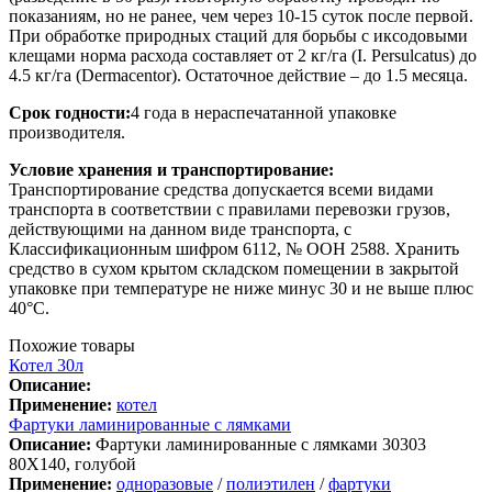
показаниям, но не ранее, чем через 10-15 суток после первой.
При обработке природных стаций для борьбы с иксодовыми
клещами норма расхода составляет от 2 кг/га (I. Persulcatus) до
4.5 кг/га (Dermacentor). Остаточное действие – до 1.5 месяца.
Срок годности:
4 года в нераспечатанной упаковке
производителя.
Условие хранения и транспортирование:
Транспортирование средства допускается всеми видами
транспорта в соответствии с правилами перевозки грузов,
действующими на данном виде транспорта, с
Классификационным шифром 6112, № ООН 2588. Хранить
средство в сухом крытом складском помещении в закрытой
упаковке при температуре не ниже минус 30 и не выше плюс
40°С.
Похожие товары
Котел 30л
Описание:
Применение:
котел
Фартуки ламинированные с лямками
Описание:
Фартуки ламинированные с лямками 30303
80Х140, голубой
Применение:
одноразовые
/
полиэтилен
/
фартуки