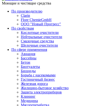
Моющие и чистящие средства
По производителю
Clarin
Flore ChemieGmbH
ООО "Новый Прогресс"
По свойствам
Кислотные очистители
Нейтральные очистители
Смазочные средства
Щелочные очистители
По сфере применения
Авиация
Бассейны
Бетон
Биотуалеты
Биоциды
Борьба с насекомыми
Гостиничный бизнес
Железная дорога
Жилищно-бытовое хозяйство
Защита электроприборов
Клининг
Медицина
Мясопереработка