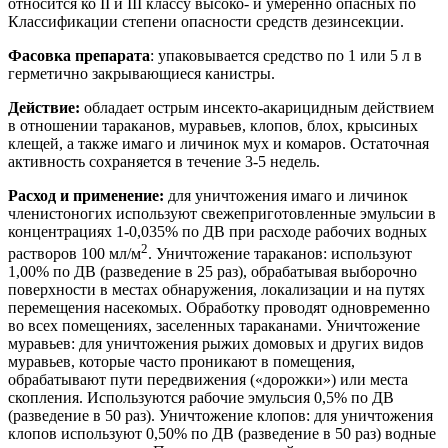
относится ко II и III классу высоко- и умеренно опасных по
Классификации степени опасности средств дезинсекции.
Фасовка препарата
: упаковывается средство по 1 или 5 л в
герметично закрывающиеся канистры.
Действие:
обладает острым инсекто-акарицидным действием
в отношении тараканов, муравьев, клопов, блох, крысиных
клещей, а также имаго и личинок мух и комаров. Остаточная
активность сохраняется в течение 3-5 недель.
Расход и применение:
для уничтожения имаго и личинок
членистоногих используют свежеприготовленные эмульсии в
концентрациях 1-0,035% по ДВ при расходе рабочих водных
2
растворов 100 мл/м
. Уничтожение тараканов: используют
1,00% по ДВ (разведение в 25 раз), обрабатывая выборочно
поверхности в местах обнаружения, локализации и на путях
перемещения насекомых. Обработку проводят одновременно
во всех помещениях, заселенных тараканами. Уничтожение
муравьев: для уничтожения рыжих домовых и других видов
муравьев, которые часто проникают в помещения,
обрабатывают пути передвижения («дорожки») или места
скопления. Используются рабочие эмульсия 0,5% по ДВ
(разведение в 50 раз). Уничтожение клопов: для уничтожения
клопов используют 0,50% по ДВ (разведение в 50 раз) водные