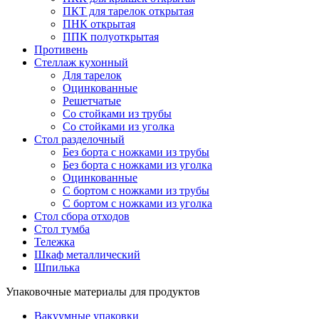
ПКТ для тарелок открытая
ПНК открытая
ППК полуоткрытая
Противень
Стеллаж кухонный
Для тарелок
Оцинкованные
Решетчатые
Со стойками из трубы
Со стойками из уголка
Стол разделочный
Без борта с ножками из трубы
Без борта с ножками из уголка
Оцинкованные
С бортом с ножками из трубы
С бортом с ножками из уголка
Стол сбора отходов
Стол тумба
Тележка
Шкаф металлический
Шпилька
Упаковочные материалы для продуктов
Вакуумные упаковки