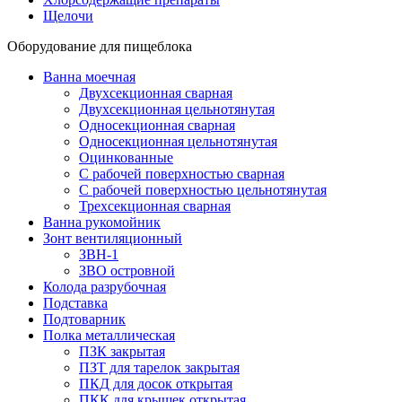
Щелочи
Оборудование для пищеблока
Ванна моечная
Двухсекционная сварная
Двухсекционная цельнотянутая
Односекционная сварная
Односекционная цельнотянутая
Оцинкованные
С рабочей поверхностью сварная
С рабочей поверхностью цельнотянутая
Трехсекционная сварная
Ванна рукомойник
Зонт вентиляционный
ЗВН-1
ЗВО островной
Колода разрубочная
Подставка
Подтоварник
Полка металлическая
ПЗК закрытая
ПЗТ для тарелок закрытая
ПКД для досок открытая
ПКК для крышек открытая