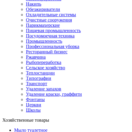
Накипь
Обезжириватели
Охладительные системы
Очистные сооружения
Парикмахерские
Пищевая промышленность
Посудомоечная техника
Промышленность
Профессиональная уборка
Ресторанный бизнес
Ржавчина
Рыбопереработка
Сельское хозяйство
Теплостанции
Типографии
Транспорт
Удаление запахов
Удаление краски, граффити
Фонтаны
Церкви
Школы
Хозяйственные товары
Мыло туалетное