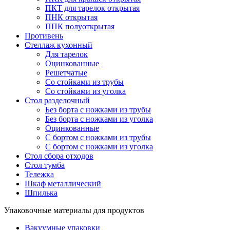
ПКТ для тарелок открытая
ПНК открытая
ППК полуоткрытая
Противень
Стеллаж кухонный
Для тарелок
Оцинкованные
Решетчатые
Со стойками из трубы
Со стойками из уголка
Стол разделочный
Без борта с ножками из трубы
Без борта с ножками из уголка
Оцинкованные
С бортом с ножками из трубы
С бортом с ножками из уголка
Стол сбора отходов
Стол тумба
Тележка
Шкаф металлический
Шпилька
Упаковочные материалы для продуктов
Вакуумные упаковки