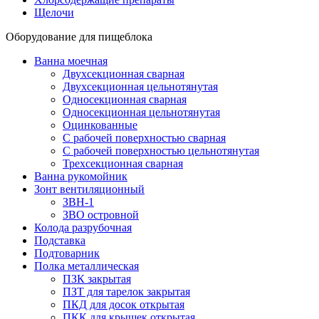
Щелочи
Оборудование для пищеблока
Ванна моечная
Двухсекционная сварная
Двухсекционная цельнотянутая
Односекционная сварная
Односекционная цельнотянутая
Оцинкованные
С рабочей поверхностью сварная
С рабочей поверхностью цельнотянутая
Трехсекционная сварная
Ванна рукомойник
Зонт вентиляционный
ЗВН-1
ЗВО островной
Колода разрубочная
Подставка
Подтоварник
Полка металлическая
ПЗК закрытая
ПЗТ для тарелок закрытая
ПКД для досок открытая
ПКК для крышек открытая