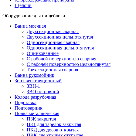
Щелочи
Оборудование для пищеблока
Ванна моечная
Двухсекционная сварная
Двухсекционная цельнотянутая
Односекционная сварная
Односекционная цельнотянутая
Оцинкованные
С рабочей поверхностью сварная
С рабочей поверхностью цельнотянутая
Трехсекционная сварная
Ванна рукомойник
Зонт вентиляционный
ЗВН-1
ЗВО островной
Колода разрубочная
Подставка
Подтоварник
Полка металлическая
ПЗК закрытая
ПЗТ для тарелок закрытая
ПКД для досок открытая
ПКК для крышек открытая