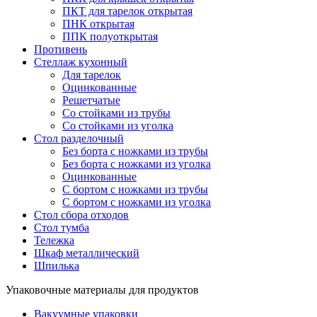
ПКТ для тарелок открытая
ПНК открытая
ППК полуоткрытая
Противень
Стеллаж кухонный
Для тарелок
Оцинкованные
Решетчатые
Со стойками из трубы
Со стойками из уголка
Стол разделочный
Без борта с ножками из трубы
Без борта с ножками из уголка
Оцинкованные
С бортом с ножками из трубы
С бортом с ножками из уголка
Стол сбора отходов
Стол тумба
Тележка
Шкаф металлический
Шпилька
Упаковочные материалы для продуктов
Вакуумные упаковки