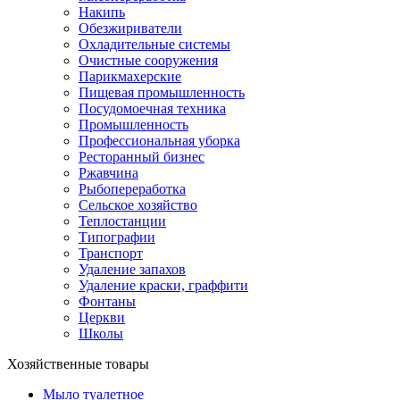
Накипь
Обезжириватели
Охладительные системы
Очистные сооружения
Парикмахерские
Пищевая промышленность
Посудомоечная техника
Промышленность
Профессиональная уборка
Ресторанный бизнес
Ржавчина
Рыбопереработка
Сельское хозяйство
Теплостанции
Типографии
Транспорт
Удаление запахов
Удаление краски, граффити
Фонтаны
Церкви
Школы
Хозяйственные товары
Мыло туалетное