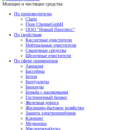
Моющие и чистящие средства
По производителю
Clarin
Flore ChemieGmbH
ООО "Новый Прогресс"
По свойствам
Кислотные очистители
Нейтральные очистители
Смазочные средства
Щелочные очистители
По сфере применения
Авиация
Бассейны
Бетон
Биотуалеты
Биоциды
Борьба с насекомыми
Гостиничный бизнес
Железная дорога
Жилищно-бытовое хозяйство
Защита электроприборов
Клининг
Медицина
Мясопереработка