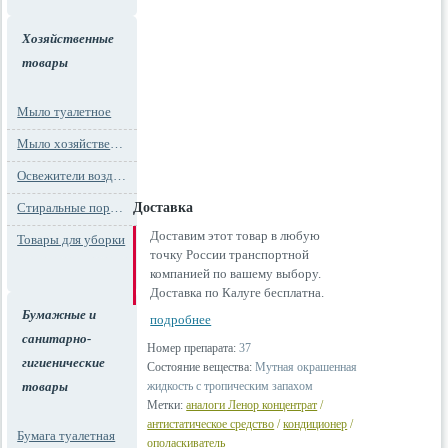
Хозяйственные
товары
Мыло туалетное
Мыло хозяйственное
Освежители воздуха
Стиральные порошки
Доставка
Доставим этот товар в любую
Товары для уборки
точку России транспортной
компанией по вашему выбору.
Доставка по Калуге бесплатна.
Бумажные и
подробнее
санитарно-
Номер препарата:
37
гигиенические
Состояние вещества:
Мутная окрашенная
товары
жидкость с тропическим запахом
Метки:
аналоги Ленор концентрат
/
антистатическое средство
/
кондиционер
/
Бумага туалетная
ополаскиватель