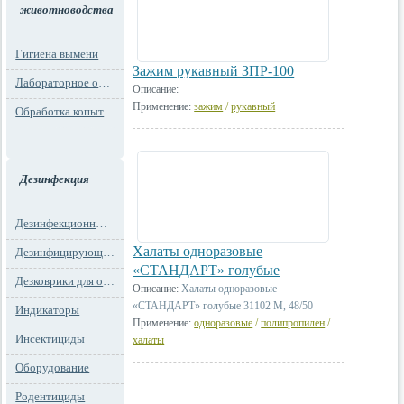
животноводства
Гигиена вымени
Зажим рукавный ЗПР-100
Лабораторное оборудование
Описание:
Применение:
зажим
/
рукавный
Обработка копыт
Дезинфекция
Дезинфекционные маты
Халаты одноразовые
Дезинфицирующие средства
«СТАНДАРТ» голубые
Дезковрики для обуви
Описание:
Халаты одноразовые
«СТАНДАРТ» голубые 31102 М, 48/50
Индикаторы
Применение:
одноразовые
/
полипропилен
/
Инсектициды
халаты
Оборудование
Родентициды