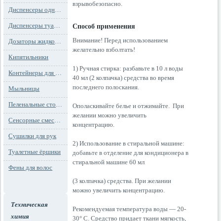
взрывобезопасно.
Диспенсеры одноразовых сидений на унитаз
Диспенсеры туалетной бумаги
Способ применения
Внимание! Перед использованием
Дозаторы жидкого мыла
желательно взболтать!
Кипятильники
1) Ручная стирка: разбавьте в 10 л воды
Контейнеры для мусора
40 мл (2 колпачка) средства во время
последнего полоскания.
Мыльницы
Пеленальные столы и детские сидения
Ополаскивайте белье и отжимайте. При
желании можно увеличить
Сенсорные смесители
концентрацию.
Сушилки для рук
2) Использование в стиральной машине:
Туалетные ёршики
добавьте в отделение для кондиционера в
стиральной машине 60 мл
Фены для волос
(3 колпачка) средства. При желании
можно увеличить концентрацию.
Техническая
Рекомендуемая температура воды — 20-
химия
30° С. Средство придает ткани мягкость,