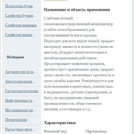
Полотенца бумажные
Назначение и область применения
Салфетки бумажные
Слабокислотный
сильноконцентрированный кондиционер
Салфетки влажные
(слабое пенообразование) для
Салфетки влажные технического назначения
ополаскивания белья и одежды.
Подходит для всех видов тканей, придает
материалу мягкость и нежность (ткань не
мнется), обладает антистатическим и
Медицина
антибактериальным действием.
Предотвращает появление катышек,
препятствует прилипанию грязи, придает
Акушерство и гинекология
запах свежести, увеличивает прочность и
срок службы изделия. Рекомендуется для
Анестезиология и реанимация
использования в прачечных, химчистках,
Гастроэнтерология
в медицинских, детских учреждениях, в
быту, на предприятиях пищевой
Инфузионная терапия
промышленности, общественного
питания, в гостиницах и т.д..
Медицинские кресла
Проктология
Характеристики
Расходные материалы
Внешний вид Окрашенная