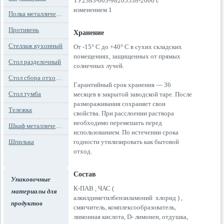
ТУ2383-003-98205538-2006 с
изменением 1
Полка металлическая
Противень
Хранение
Стеллаж кухонный
От -15° С до +40° С в сухих складских
помещениях, защищенных от прямых
Стол разделочный
солнечных лучей.
Стол сбора отходов
Гарантийный срок хранения — 36
Стол тумба
месяцев в закрытой заводской таре. После
размораживания сохраняет свои
Тележка
свойства. При расслоении раствора
необходимо перемешать перед
Шкаф металлический
использованием. По истечении срока
Шпилька
годности утилизировать как бытовой
отход.
Состав
Упаковочные
К-ПАВ , ЧАС (
материалы для
алкилдиметилбензиламоний хлорид ) ,
продуктов
смягчитель, комплексообразователь,
лимонная кислота, D- лимонен, отдушка,