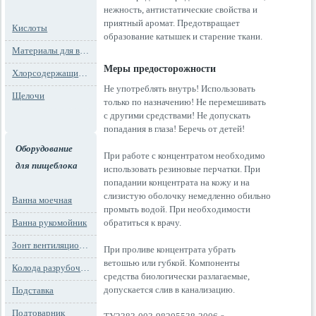
нежность, антистатические свойства и
приятный аромат. Предотвращает
Кислоты
образование катышек и старение ткани.
Материалы для водоподготовки
Меры предосторожности
Хлорсодержащие препараты
Не употреблять внутрь! Использовать
Щелочи
только по назначению! Не перемешивать
с другими средствами! Не допускать
попадания в глаза! Беречь от детей!
Оборудование
При работе с концентратом необходимо
для пищеблока
использовать резиновые перчатки. При
попадании концентрата на кожу и на
слизистую оболочку немедленно обильно
Ванна моечная
промыть водой. При необходимости
Ванна рукомойник
обратиться к врачу.
Зонт вентиляционный
При проливе концентрата убрать
ветошью или губкой. Компоненты
Колода разрубочная
средства биологически разлагаемые,
допускается слив в канализацию.
Подставка
Подтоварник