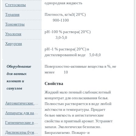
однородная жидкость
Стетоскопы
Терапия
Плотность, кг/мЗ( 20°С)
900-1100
Тонометры
рН -100 % раствора( 20°С)
Урология
3,0-5,0
Хирургия
рН -1 % раствора( 20°С) в
дистиллированной воде 5,0-8,0
Оборудование
Поверхностно-активные вещества в %, не
менее 10
для ванных
комнат и
Свойства
санузлов
Жидкий мало пенный слабокислотный
концентрат для ополаскивания белья.
Автоматические освежители воздуха
Полностью растворяется в воде любой
жёсткости и температуры. Придает
Аппараты для надевания бахил
белью мягкость и антистатические
свойства и приятный аромат. Устраняет
Гигиенические расходные материалы
запахи. Экологически безопасно.
Диспенсеры бумажных полотенец
Биоразлагаемо. Пожаро- и