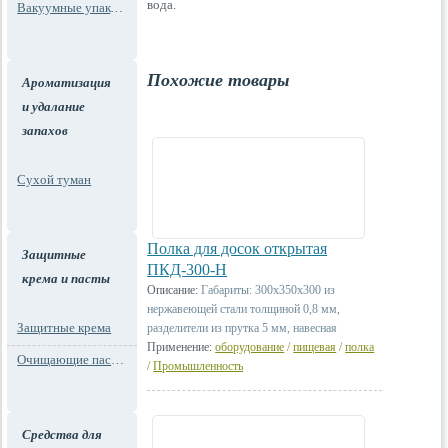
вода.
Вакуумные упаковки
Похожие товары
Ароматизация
и удалание
запахов
Сухой туман
Полка для досок открытая
Защитные
ПКД-300-Н
крема и пасты
Описание:
Габариты: 300х350х300 из
нержавеющей стали толщиной 0,8 мм,
Защитные крема
разделители из прутка 5 мм, навесная
Применение:
оборудование
/
пищевая
/
полка
Очищающие пасты для рук
/
Промышленность
Средства для