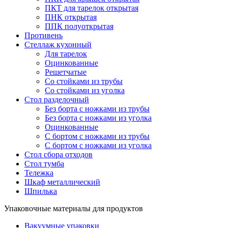
ПКТ для тарелок открытая
ПНК открытая
ППК полуоткрытая
Противень
Стеллаж кухонный
Для тарелок
Оцинкованные
Решетчатые
Со стойками из трубы
Со стойками из уголка
Стол разделочный
Без борта с ножками из трубы
Без борта с ножками из уголка
Оцинкованные
С бортом с ножками из трубы
С бортом с ножками из уголка
Стол сбора отходов
Стол тумба
Тележка
Шкаф металлический
Шпилька
Упаковочные материалы для продуктов
Вакуумные упаковки