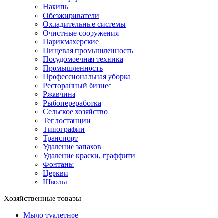
Накипь
Обезжириватели
Охладительные системы
Очистные сооружения
Парикмахерские
Пищевая промышленность
Посудомоечная техника
Промышленность
Профессиональная уборка
Ресторанный бизнес
Ржавчина
Рыбопереработка
Сельское хозяйство
Теплостанции
Типографии
Транспорт
Удаление запахов
Удаление краски, граффити
Фонтаны
Церкви
Школы
Хозяйственные товары
Мыло туалетное