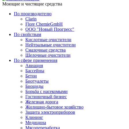
Моющие и чистящие средства
По производителю
Clarin
Flore ChemieGmbH
ООО "Новый Прогресс"
По свойствам
Кислотные очистители
Нейтральные очистители
Смазочные средства
Щелочные очистители
По сфере применения
Авиация
Бассейны
Бетон
Биотуалеты
Биоциды
Борьба с насекомыми
Гостиничный бизнес
Железная дорога
Жилищно-бытовое хозяйство
Защита электроприборов
Клининг
Медицина
Мясопереработка