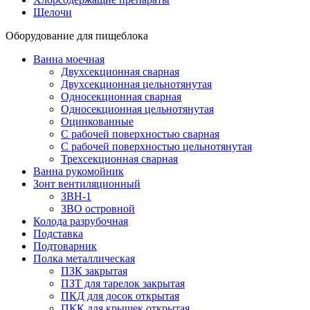
Щелочи
Оборудование для пищеблока
Ванна моечная
Двухсекционная сварная
Двухсекционная цельнотянутая
Односекционная сварная
Односекционная цельнотянутая
Оцинкованные
С рабочей поверхностью сварная
С рабочей поверхностью цельнотянутая
Трехсекционная сварная
Ванна рукомойник
Зонт вентиляционный
ЗВН-1
ЗВО островной
Колода разрубочная
Подставка
Подтоварник
Полка металлическая
ПЗК закрытая
ПЗТ для тарелок закрытая
ПКД для досок открытая
ПКК для крышек открытая