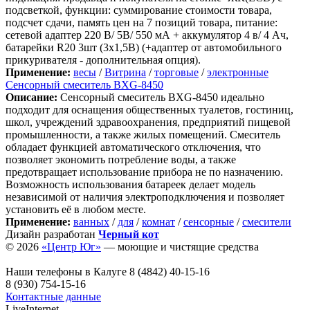
подсветкой, функции: суммирование стоимости товара,
подсчет сдачи, память цен на 7 позиций товара, питание:
сетевой адаптер 220 В/ 5В/ 550 мА + аккумулятор 4 в/ 4 Ач,
батарейки R20 3шт (3х1,5В) (+адаптер от автомобильного
прикуривателя - дополнительная опция).
Применение:
весы
/
Витрина
/
торговые
/
электронные
Сенсорный смеситель BXG-8450
Описание:
Сенсорный смеситель BXG-8450 идеально
подходит для оснащения общественных туалетов, гостиниц,
школ, учреждений здравоохранения, предприятий пищевой
промышленности, а также жилых помещений. Смеситель
обладает функцией автоматического отключения, что
позволяет экономить потребление воды, а также
предотвращает использование прибора не по назначению.
Возможность использования батареек делает модель
независимой от наличия электроподключения и позволяет
установить её в любом месте.
Применение:
ванных
/
для
/
комнат
/
сенсорные
/
смесители
Дизайн разработан
Черный кот
© 2026
«Центр Юг»
— моющие и чистящие средства
Наши телефоны в Калуге
8 (4842) 40-15-16
8 (930) 754-15-16
Контактные данные
LiveInternet