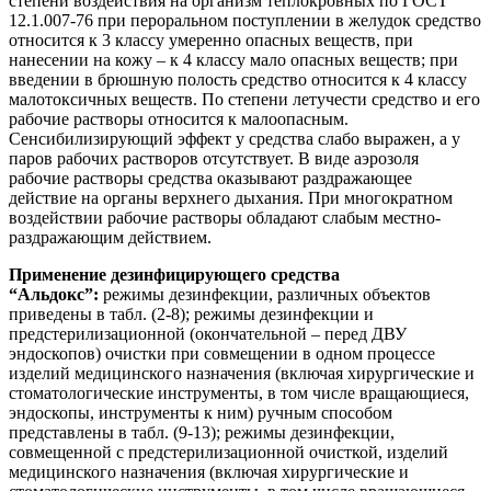
степени воздействия на организм теплокровных по ГОСТ
12.1.007-76 при пероральном поступлении в желудок средство
относится к 3 классу умеренно опасных веществ, при
нанесении на кожу – к 4 классу мало опасных веществ; при
введении в брюшную полость средство относится к 4 классу
малотоксичных веществ. По степени летучести средство и его
рабочие растворы относится к малоопасным.
Сенсибилизирующий эффект у средства слабо выражен, а у
паров рабочих растворов отсутствует. В виде аэрозоля
рабочие растворы средства оказывают раздражающее
действие на органы верхнего дыхания. При многократном
воздействии рабочие растворы обладают слабым местно-
раздражающим действием.
Применение дезинфицирующего средства
“Альдокс”:
режимы дезинфекции, различных объектов
приведены в табл. (2-8); режимы дезинфекции и
предстерилизационной (окончательной – перед ДВУ
эндоскопов) очистки при совмещении в одном процессе
изделий медицинского назначения (включая хирургические и
стоматологические инструменты, в том числе вращающиеся,
эндоскопы, инструменты к ним) ручным способом
представлены в табл. (9-13); режимы дезинфекции,
совмещенной с предстерилизационной очисткой, изделий
медицинского назначения (включая хирургические и