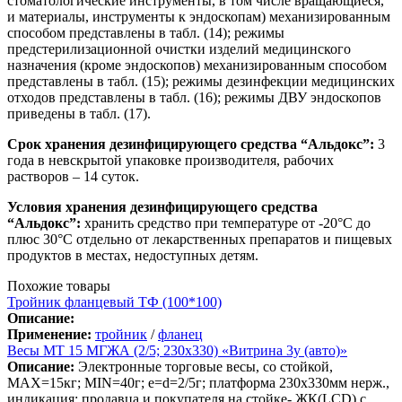
стоматологические инструменты, в том числе вращающиеся,
и материалы, инструменты к эндоскопам) механизированным
способом представлены в табл. (14); режимы
предстерилизационной очистки изделий медицинского
назначения (кроме эндоскопов) механизированным способом
представлены в табл. (15); режимы дезинфекции медицинских
отходов представлены в табл. (16); режимы ДВУ эндоскопов
приведены в табл. (17).
Срок хранения дезинфицирующего средства “Альдокс”:
3
года в невскрытой упаковке производителя, рабочих
растворов – 14 суток.
Условия хранения дезинфицирующего средства
“Альдокс”:
хранить средство при температуре от -20°С до
плюс 30°С отдельно от лекарственных препаратов и пищевых
продуктов в местах, недоступных детям.
Похожие товары
Тройник фланцевый ТФ (100*100)
Описание:
Применение:
тройник
/
фланец
Весы МТ 15 МГЖА (2/5; 230х330) «Витрина 3у (авто)»
Описание:
Электронные торговые весы, со стойкой,
MAX=15кг; MIN=40г; e=d=2/5г; платформа 230х330мм нерж.,
индикация: продавца и покупателя на стойке- ЖК(LCD) с