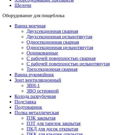
Щелочи
Оборудование для пищеблока
Ванна моечная
Двухсекционная сварная
Двухсекционная цельнотянутая
Односекционная сварная
Односекционная цельнотянутая
Оцинкованные
С рабочей поверхностью сварная
С рабочей поверхностью цельнотянутая
Трехсекционная сварная
Ванна рукомойник
Зонт вентиляционный
ЗВН-1
ЗВО островной
Колода разрубочная
Подставка
Подтоварник
Полка металлическая
ПЗК закрытая
ПЗТ для тарелок закрытая
ПКД для досок открытая
ПКК для крышек открытая