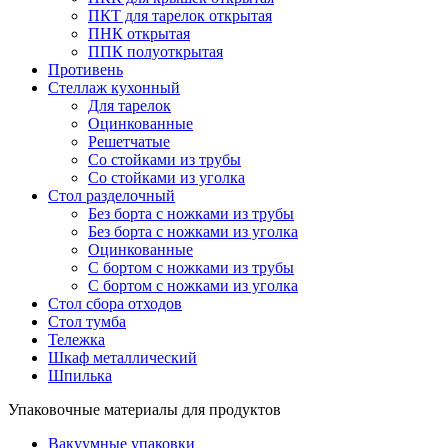
ПКТ для тарелок открытая
ПНК открытая
ППК полуоткрытая
Противень
Стеллаж кухонный
Для тарелок
Оцинкованные
Решетчатые
Со стойками из трубы
Со стойками из уголка
Стол разделочный
Без борта с ножками из трубы
Без борта с ножками из уголка
Оцинкованные
С бортом с ножками из трубы
С бортом с ножками из уголка
Стол сбора отходов
Стол тумба
Тележка
Шкаф металлический
Шпилька
Упаковочные материалы для продуктов
Вакуумные упаковки