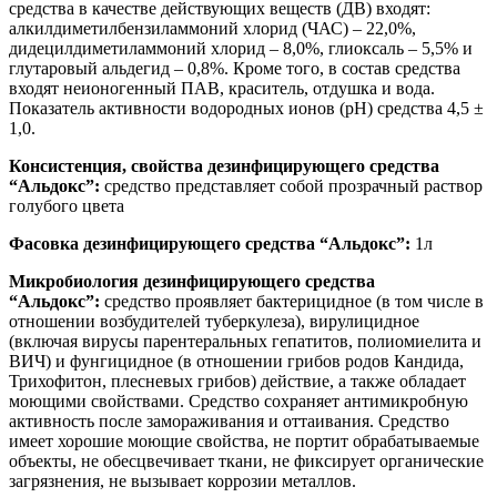
средства в качестве действующих веществ (ДВ) входят:
алкилдиметилбензиламмоний хлорид (ЧАС) – 22,0%,
дидецилдиметиламмоний хлорид – 8,0%, глиоксаль – 5,5% и
глутаровый альдегид – 0,8%. Кроме того, в состав средства
входят неионогенный ПАВ, краситель, отдушка и вода.
Показатель активности водородных ионов (рН) средства 4,5 ±
1,0.
Консистенция, свойства дезинфицирующего средства
“Альдокс”:
средство представляет собой прозрачный раствор
голубого цвета
Фасовка дезинфицирующего средства “Альдокс”:
1л
Микробиология дезинфицирующего средства
“Альдокс”:
средство проявляет бактерицидное (в том числе в
отношении возбудителей туберкулеза), вирулицидное
(включая вирусы парентеральных гепатитов, полиомиелита и
ВИЧ) и фунгицидное (в отношении грибов родов Кандида,
Трихофитон, плесневых грибов) действие, а также обладает
моющими свойствами. Средство сохраняет антимикробную
активность после замораживания и оттаивания. Средство
имеет хорошие моющие свойства, не портит обрабатываемые
объекты, не обесцвечивает ткани, не фиксирует органические
загрязнения, не вызывает коррозии металлов.