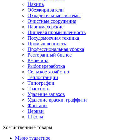
Накипь
Обезжириватели
Охладительные системы
Очистные сооружения
Парикмахерские
Пищевая промышленность
Посудомоечная техника
Промышленность
Профессиональная уборка
Ресторанный бизнес
Ржавчина
Рыбопереработка
Сельское хозяйство
Теплостанции
Типографии
Транспорт
Удаление запахов
Удаление краски, граффити
Фонтаны
Церкви
Школы
Хозяйственные товары
Мыло туалетное