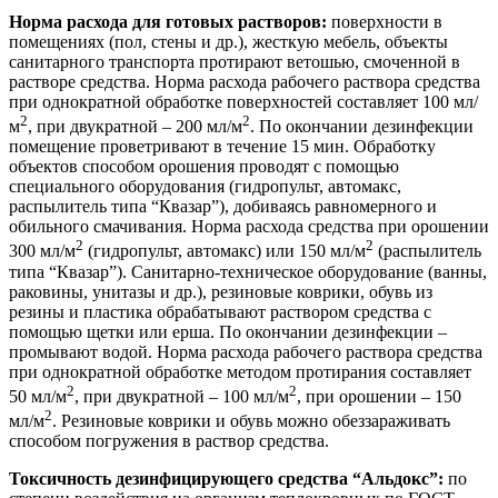
Норма расхода для готовых растворов:
поверхности в
помещениях (пол, стены и др.), жесткую мебель, объекты
санитарного транспорта протирают ветошью, смоченной в
растворе средства. Норма расхода рабочего раствора средства
при однократной обработке поверхностей составляет 100 мл/
2
2
м
, при двукратной – 200 мл/м
. По окончании дезинфекции
помещение проветривают в течение 15 мин. Обработку
объектов способом орошения проводят с помощью
специального оборудования (гидропульт, автомакс,
распылитель типа “Квазар”), добиваясь равномерного и
обильного смачивания. Норма расхода средства при орошении
2
2
300 мл/м
(гидропульт, автомакс) или 150 мл/м
(распылитель
типа “Квазар”). Санитарно-техническое оборудование (ванны,
раковины, унитазы и др.), резиновые коврики, обувь из
резины и пластика обрабатывают раствором средства с
помощью щетки или ерша. По окончании дезинфекции –
промывают водой. Норма расхода рабочего раствора средства
при однократной обработке методом протирания составляет
2
2
50 мл/м
, при двукратной – 100 мл/м
, при орошении – 150
2
мл/м
. Резиновые коврики и обувь можно обеззараживать
способом погружения в раствор средства.
Токсичность дезинфицирующего средства “Альдокс”:
по