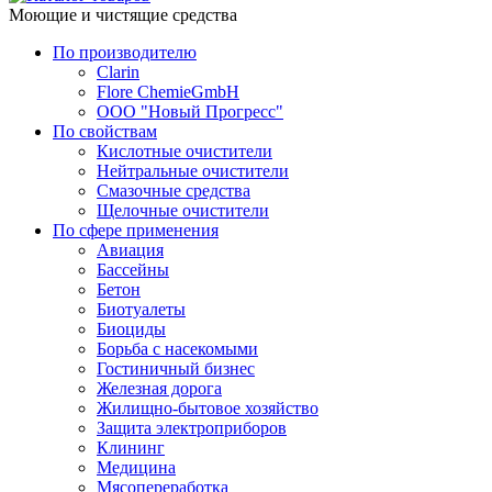
Моющие и чистящие средства
По производителю
Clarin
Flore ChemieGmbH
ООО "Новый Прогресс"
По свойствам
Кислотные очистители
Нейтральные очистители
Смазочные средства
Щелочные очистители
По сфере применения
Авиация
Бассейны
Бетон
Биотуалеты
Биоциды
Борьба с насекомыми
Гостиничный бизнес
Железная дорога
Жилищно-бытовое хозяйство
Защита электроприборов
Клининг
Медицина
Мясопереработка