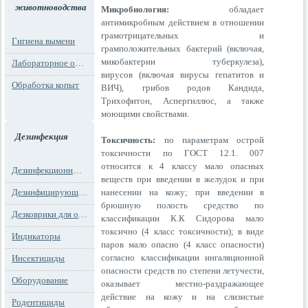
животноводства
Микробиология:
обладает
антимикробным действием в отношении
грамотрицательных и
Гигиена вымени
грамположительных бактерий (включая,
микобактерии туберкулеза),
Лабораторное оборудование
вирусов
(включая вирусы гепатитов и
Обработка копыт
ВИЧ), грибов родов Кандида,
Трихофитон, Аспергиллюс, а также
моющими свойствами.
Дезинфекция
Токсичность:
по параметрам острой
токсичности по ГОСТ 12.1. 007
относится к 4 классу мало опасных
Дезинфекционные маты
веществ при введении в желудок и при
нанесении на кожу; при введении в
Дезинфицирующие средства
брюшную полость средство по
Дезковрики для обуви
классификации К.К Сидорова мало
токсично (4 класс токсичности); в виде
Индикаторы
паров мало опасно (4 класс опасности)
согласно классификации ингаляционной
Инсектициды
опасности средств по степени летучести,
Оборудование
оказывает местно-раздражающее
действие на кожу и на слизистые
Родентициды