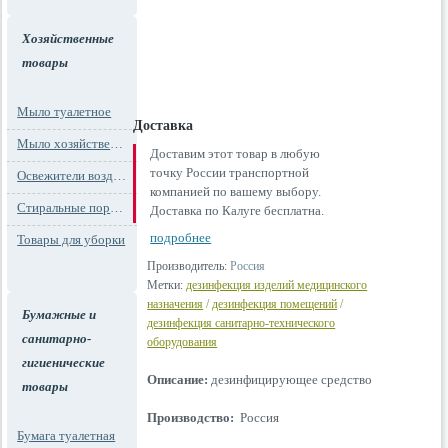
Хозяйственные
товары
Мыло туалетное
Доставка
Мыло хозяйственное
Доставим этот товар в любую
точку России транспортной
Освежители воздуха
компанией по вашему выбору.
Стиральные порошки
Доставка по Калуге бесплатна.
подробнее
Товары для уборки
Производитель:
Россия
Метки:
дезинфекция изделий медицинского
назначения
/
дезинфекция помещений
/
Бумажные и
дезинфекция санитарно-технического
санитарно-
оборудования
гигиенические
Описание:
дезинфицирующее средство
товары
Производство:
Россия
Бумага туалетная