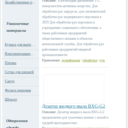
Описание:
Хлогексидин диглюконат 1% ,
Хозяйственные пакеты
поверхностно-активные вещества. Для
обработки рук хирургов, для гигиенической
обработки рук медицинского персонала в
ЛПУ.Для обработки рук персонала в
Упаковочные
учреждениях социального обеспечения, а
материалы
также работников предприятий
общественного питания и объектов
коммунальной службы. Для обработки рук
Бумага для выпечки
работников предприятий пищевой
Влаговпитывающие вкладыши
промышленности.
Применение:
дезинфекция
/
обработка
/
рук
Пленка
Сетка для овощей
Скотч
Фольга пищевая
Шпагат
Дозатор жидкого мыла BXG-G2
Описание:
Дозатор жидкого мыла BXG-G2
предназначен для туалетных комнат с малой и
Одноразовая
средней проходимостью.
одежда