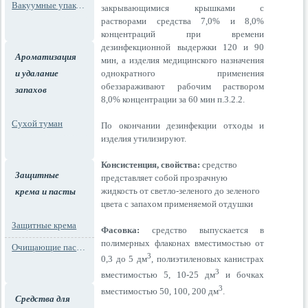
Вакуумные упаковки
закрывающимися крышками с
растворами средства 7,0% и 8,0%
концентраций при времени
дезинфекционной выдержки 120 и 90
Ароматизация
мин, а изделия медицинского назначения
однократного применения
и удалание
обеззараживают рабочим раствором
запахов
8,0% концентрации за 60 мин п.3.2.2.
Сухой туман
По окончании дезинфекции отходы и
изделия утилизируют.
Консистенция, свойства:
средство
Защитные
представляет собой прозрачную
жидкость от светло-зеленого до зеленого
крема и пасты
цвета с запахом применяемой отдушки
Защитные крема
Фасовка:
средство выпускается в
полимерных флаконах вместимостью от
Очищающие пасты для рук
3
0,3 до 5 дм
, полиэтиленовых канистрах
3
вместимостью 5, 10-25 дм
и бочках
3
вместимостью 50, 100, 200 дм
.
Средства для