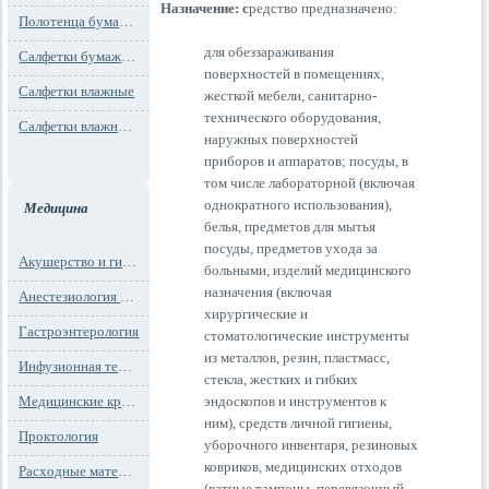
Назначение: с
редство предназначено:
Полотенца бумажные
для обеззараживания
Салфетки бумажные
поверхностей в помещениях,
Салфетки влажные
жесткой мебели, санитарно-
технического оборудования,
Салфетки влажные технического назначения
наружных поверхностей
приборов и аппаратов; посуды, в
том числе лабораторной (включая
однократного использования),
Медицина
белья, предметов для мытья
посуды, предметов ухода за
Акушерство и гинекология
больными, изделий медицинского
назначения (включая
Анестезиология и реанимация
хирургические и
Гастроэнтерология
стоматологические инструменты
из металлов, резин, пластмасс,
Инфузионная терапия
стекла, жестких и гибких
Медицинские кресла
эндоскопов и инструментов к
ним), средств личной гигиены,
Проктология
уборочного инвентаря, резиновых
ковриков, медицинских отходов
Расходные материалы
(ватные тампоны, перевязочный