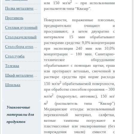
2
или 150 мл/м
– при использовании
Полка металлическая
распылителя типа “Квазар”.
Противень
Поверхности, пораженные плесенью,
предварительно очищают и
Стеллаж кухонный
просушивают, а затем двукратно с
интервалом 15 мин обрабатывают
Стол разделочный
растворами средства: 9,0% концентрации
Стол сбора отходов
при экспозиции 240 мин или 10,0%
концентрации – 180 мин. Санитарно-
Стол тумба
техническое оборудование
обрабатывают с помощью щетки, ерша
Тележка
или протирают ветошью, смоченной в
Шкаф металлический
растворе средства при норме расхода
2
150 мл/м
обрабатываемой поверхности,
Шпилька
при обработке способом орошения – 300
2
мл/м
(гидропульт, автомакс), 150 мл/
2
м
(распылитель типа “Квазар”)
Упаковочные
Медицинские отходы: использованный
материалы для
перевязочный материал, салфетки,
ватные тампоны погружают в
продуктов
пластмассовые или эмалированные (без
повреждения эмали) емкости с