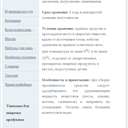
орошения, погружения, замачивания
.
Бумажная посуда
Срок хранения:
3 года в невскрытой
упаковке изготовителя
Креманки
Условия хранения:
хранить средство в
Кристалическая посуда
прохладном месте в закрытых ёмкостях
Миски
вдали от источников тепла, избегая
хранения на прямом солнечном свете,
Наборы для пикника
0
при температуре не ниже 0
С и не выше
Приборы столовые
0
35
С, отдельно от лекарственных
препаратов, пищевых продуктов, в
Стаканы
местах, недоступных детям.
Тарелки
Особенности и примечания:
при уборке
Чашки кофейные
пролившегося средства следует
адсорбировать его удерживающим
жидкость веществом (песок, опилки,
ветошь, силикагель) и направить на
Упаковка для
утилизацию. Остатки смыть большим
количеством воды.
пищевых
продуктов