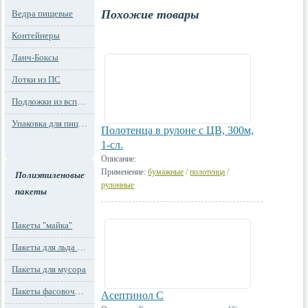
Похожие товары
Ведра пищевые
Контейнеры
Ланч-Боксы
Лотки из ПС
Подложки из вспененного ПС
Упаковка для пиццы
Полотенца в рулоне с ЦВ, 300м,
1-сл.
Описание:
Применение:
бумажные
/
полотенца
/
Полиэтиленовые
рулонные
пакеты
Пакеты "майка"
Пакеты для льда и заморозки
Пакеты для мусора
Пакеты фасовочные
Асептинол С