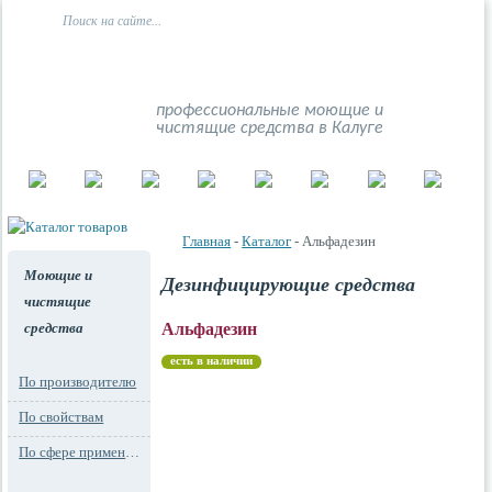
профессиональные моющие и
чистящие средства в Калуге
Главная
-
Каталог
- Альфадезин
Моющие и
Дезинфицирующие средства
чистящие
средства
Альфадезин
есть в наличии
По производителю
По свойствам
По сфере применения