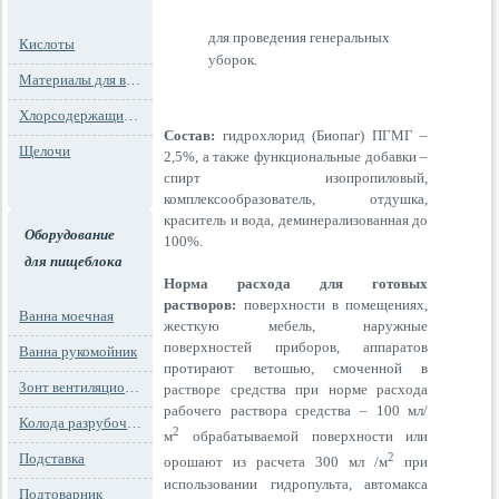
для проведения генеральных
Кислоты
уборок.
Материалы для водоподготовки
Хлорсодержащие препараты
Состав:
гидрохлорид (Биопаг) ПГМГ –
Щелочи
2,5%, а также функциональные добавки –
спирт изопропиловый,
комплексообразователь, отдушка,
краситель и вода, деминерализованная до
Оборудование
100%.
для пищеблока
Норма расхода для готовых
растворов:
поверхности в помещениях,
Ванна моечная
жесткую мебель, наружные
поверхностей приборов, аппаратов
Ванна рукомойник
протирают ветошью, смоченной в
Зонт вентиляционный
растворе средства при норме расхода
рабочего раствора средства – 100 мл/
Колода разрубочная
2
м
обрабатываемой поверхности или
Подставка
2
орошают из расчета 300 мл /м
при
использовании гидропульта, автомакса
Подтоварник