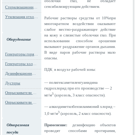
оболочки глаз, не обладает
сенсибилизирующим действием.
Стерилизационная упаковка
Утилизация отходов
Рабочие растворы средства от 10%при
многократном воздействии оказывают
слабое местно-раздражающее действие
на кожу и слизистые оболочки глаз. При
Оборудование
использовании способом орошения
вызывают раздражение органов дыхания.
В виде паров рабочие растворы мало
Генераторы горячего тумана
опасны.
Генераторы холодного тумана
ПДК
в воздухе рабочей зоны:
.
Дезинфекционные установки
— полигексаметиленгуанидина
Дустеры
гидрохлорид при его производстве — 2
Опрыскиватели моторные
3
мг/м
(аэрозоль, 3 класс опасности).
Опрыскиватели ранцевые
— алкилдиметилбензиламмоний хлорид –
3
1,0 мг/м
(аэрозоль, 2 класс опасности).
Одноразовая
Применение:
дезинфекцию объектов
проводят способами протирания,
посуда