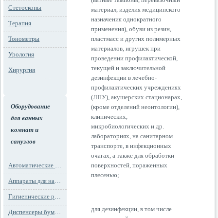
Стетоскопы
материал, изделия медицинского
назначения однократного
Терапия
применения), обуви из резин,
Тонометры
пластмасс и других полимерных
материалов, игрушек при
Урология
проведении профилактической,
текущей и заключительной
Хирургия
дезинфекции в лечебно-
профилактических учреждениях
(ЛПУ), акушерских стационарах,
Оборудование
(кроме отделений неонтологии),
клинических,
для ванных
микробиологических и др.
комнат и
лабораториях, на санитарном
санузлов
транспорте, в инфекционных
очагах, а также для обработки
Автоматические освежители воздуха
поверхностей, пораженных
плесенью;
Аппараты для надевания бахил
Гигиенические расходные материалы
для дезинфекции, в том числе
Диспенсеры бумажных полотенец