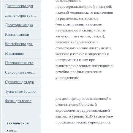
совмещенной с
Диспенсеры одноразовых сидений на унитаз
предстерилизационной очисткой,
изделий медицинского назначения
Диспенсеры туалетной бумаги
из различных материалов
(металлы, резины на основе
Дозаторы жидкого мыла
натурального и силиконового
Кипятильники
каучука, пластмассы, стекло),
включая хирургические и
Контейнеры для мусора
стоматологические инструменты,
Мыльницы
жесткие и гибкие и эндоскопы и
инструменты к ним при
Пеленальные столы и детские сидения
вышеперечисленных инфекциях в
лечебно-профилактических
Сенсорные смесители
учреждениях;
Сушилки для рук
Туалетные ёршики
для дезинфекции, совмещенной с
Фены для волос
окончательной очисткой
эндоскопов перед дезинфекцией
высокого уровня (ДВУ) в лечебно-
профилактических учреждениях;
Техническая
химия