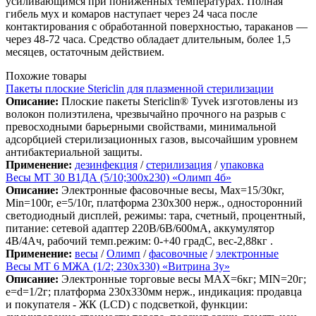
усиливающимся при пониженных температурах. Полная
гибель мух и комаров наступает через 24 часа после
контактирования с обработанной поверхностью, тараканов —
через 48-72 часа. Средство обладает длительным, более 1,5
месяцев, остаточным действием.
Похожие товары
Пакеты плоские Stericlin для плазменной стерилизации
Описание:
Плоские пакеты Stericlin® Tyvek изготовлены из
волокон полиэтилена, чрезвычайно прочного на разрыв с
превосходными барьерными свойствами, минимальной
адсорбцией стерилизационных газов, высочайшим уровнем
антибактериальной защиты.
Применение:
дезинфекция
/
стерилизация
/
упаковка
Весы МТ 30 В1ДА (5/10;300х230) «Олимп 4б»
Описание:
Электронные фасовочные весы, Max=15/30кг,
Min=100г, e=5/10г, платформа 230х300 нерж., односторонний
светодиодный дисплей, режимы: тара, счетный, процентный,
питание: сетевой адаптер 220В/6В/600мА, аккумулятор
4В/4Ач, рабочий темп.режим: 0-+40 градС, вес-2,88кг .
Применение:
весы
/
Олимп
/
фасовочные
/
электронные
Весы МТ 6 МЖА (1/2; 230х330) «Витрина 3у»
Описание:
Электронные торговые весы MAX=6кг; MIN=20г;
e=d=1/2г; платформа 230х330мм нерж., индикация: продавца
и покупателя - ЖК (LCD) с подсветкой, функции: