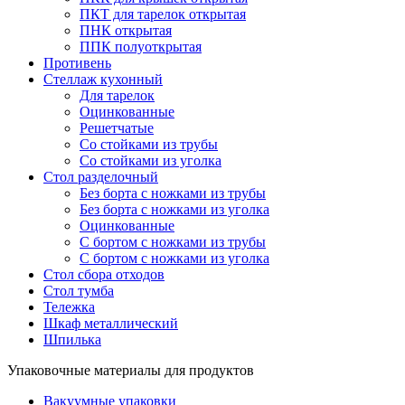
ПКТ для тарелок открытая
ПНК открытая
ППК полуоткрытая
Противень
Стеллаж кухонный
Для тарелок
Оцинкованные
Решетчатые
Со стойками из трубы
Со стойками из уголка
Стол разделочный
Без борта с ножками из трубы
Без борта с ножками из уголка
Оцинкованные
С бортом с ножками из трубы
С бортом с ножками из уголка
Стол сбора отходов
Стол тумба
Тележка
Шкаф металлический
Шпилька
Упаковочные материалы для продуктов
Вакуумные упаковки