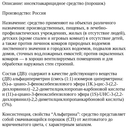
Описание: инсектоакарицидное средство (порошок)
Производство: Россия
Назначение: средство применяют на объектах различного
назначения: производственных, пищевых, в лечебно-
профилактических учреждениях, жилых (в отсутствие людей),
детских (кроме спален и игровых комнат) в отсутствие детей,
а также против личинок комаров природных водоемов
лиственного значения и городских водоемов, подвалов жилых
домов, сточных вод,пожарных емкостей; против окрыленных
комаров — в хорошо вентилируемых помещениях и для
обработки наружных стен строений.
Состав (ДВ): содержит в качестве действующего вещества
(ДВ) альфациперметрин (смесь (1:1) изомеров циперметрина:
(S)-a- циано-3-феноксибензилового эфира (1К.)-цис-3-(2,2-
дихлорвинил) -2,2-диметилциклопропан-карбоновой кислоты
и (11)-а-циано-3-феноксибензилового эфира (1S)-UHC-3-(2,2-
дихлорвинил)-2,2-диметилциклопропанкарбоновой кислоты)
(5%).
Консистенция, свойства “Альфатрина”: средство представляет
собой смачивающийся порошок (СП) от желтоватого до
коричневатого цвета, с характерным запахом.