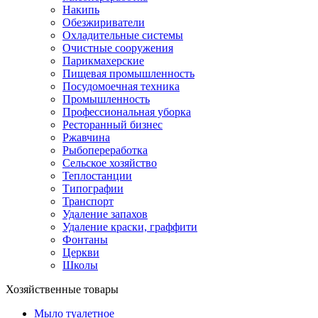
Накипь
Обезжириватели
Охладительные системы
Очистные сооружения
Парикмахерские
Пищевая промышленность
Посудомоечная техника
Промышленность
Профессиональная уборка
Ресторанный бизнес
Ржавчина
Рыбопереработка
Сельское хозяйство
Теплостанции
Типографии
Транспорт
Удаление запахов
Удаление краски, граффити
Фонтаны
Церкви
Школы
Хозяйственные товары
Мыло туалетное