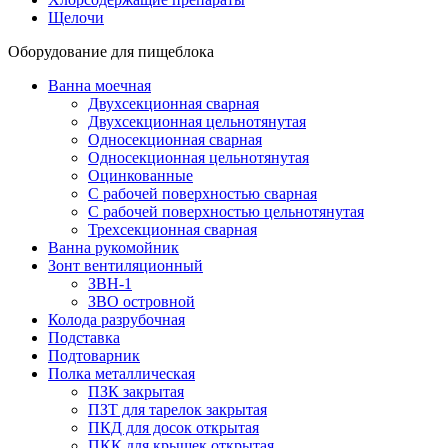
Щелочи
Оборудование для пищеблока
Ванна моечная
Двухсекционная сварная
Двухсекционная цельнотянутая
Односекционная сварная
Односекционная цельнотянутая
Оцинкованные
С рабочей поверхностью сварная
С рабочей поверхностью цельнотянутая
Трехсекционная сварная
Ванна рукомойник
Зонт вентиляционный
ЗВН-1
ЗВО островной
Колода разрубочная
Подставка
Подтоварник
Полка металлическая
ПЗК закрытая
ПЗТ для тарелок закрытая
ПКД для досок открытая
ПКК для крышек открытая