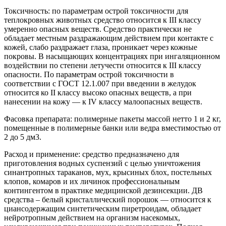
Токсичность: по параметрам острой токсичности для
теплокровных животных средство относится к III классу
умеренно опасных веществ. Средство практически не
обладает местным раздражающим действием при контакте с
кожей, слабо раздражает глаза, проникает через кожные
покровы. В насыщающих концентрациях при ингаляционном
воздействии по степени летучести относится к III классу
опасности. По параметрам острой токсичности в
соответствии с ГОСТ 12.1.007 при введении в желудок
относится ко II классу высоко опасных веществ, а при
нанесении на кожу — к IV классу малоопасных веществ.
Фасовка препарата: полимерные пакеты массой нетто 1 и 2 кг,
помещенные в полимерные банки или ведра вместимостью от
2 до 5 дм3.
Расход и применение: средство предназначено для
приготовления водных суспензий с целью уничтожения
синантропных тараканов, мух, крысиных блох, постельных
клопов, комаров и их личинок профессиональным
контингентом в практике медицинской дезинсекции. ДВ
средства – белый кристаллический порошок — относится к
циансодержащим синтетическим пиретроидам, обладает
нейротропным действием на организм насекомых,