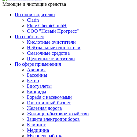
Моющие и чистящие средства
По производителю
Clarin
Flore ChemieGmbH
ООО "Новый Прогресс"
По свойствам
Кислотные очистители
Нейтральные очистители
Смазочные средства
Щелочные очистители
По сфере применения
Авиация
Бассейны
Бетон
Биотуалеты
Биоциды
Борьба с насекомыми
Гостиничный бизнес
Железная дорога
Жилищно-бытовое хозяйство
Защита электроприборов
Клининг
Медицина
Мясопереработка