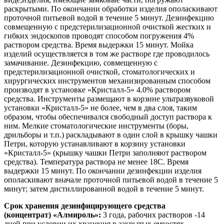
раскрытыми. По окончании обработки изделия ополаскивают
проточной питьевой водой в течение 5 минут. Дезинфекцию
совмещенную с предстерилизационной очисткой жестких и
гибких эндоскопов проводят способом погружения 4%
раствором средства. Время выдержки 15 минут. Мойка
изделий осуществляется в том же растворе где проводилось
замачивание. Дезинфекцию, совмещенную с
предстерилизационной очисткой, стоматологических и
хирургических инструментов механизированным способом
производят в установке «Кристалл-5» 4.0% раствором
средства. Инструменты размещают в корзине ультразвуковой
установки «Кристалл-5» не более, чем в два слоя, таким
образом, чтобы обеспечивался свободный доступ раствора к
ним. Мелкие стоматологические инструменты (боры,
дрильборы и т.п.) раскладывают в один слой в крышку чашки
Петри, которую устанавливают в корзину установки
«Кристалл-5» (крышку чашки Петри заполняют раствором
средства). Температура раствора не менее 18С. Время
выдержки 15 минут. По окончании дезинфекции изделия
ополаскивают вначале проточной питьевой водой в течение 5
минут; затем дистиллированной водой в течение 5 минут.
Срок хранения дезинфицирующего средства
(концентрат)
«Алмироль»
:
3 года, рабочих растворов -14
дней при условии их хранения в закрытых емкостях.