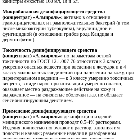
канистры емкостью 160 мл, 1л и 5л.
Микробиология дезинфицирующего средства
(концентрат)
«Алмироль»
:
активно в отношении
грамотрицательных и грамположительных бактерий (в том
числе микобактерий туберкулеза), вирулицидной и
фунгицидной (в отношении грибов рода Кандида и
дерматофитов).
Токсичность дезинфицирующего средства
(концентрат)
«Алмироль»
:
по параметрам острой
токсичности по ГОСТ 12.1.007-76 относится к 3 классу
умеренно опасных веществ при введении в желудок и к 4
классу малоопасных соединений при нанесении на кожу, при
парентеральном введении — к 3 классу умеренно токсичных
веществ, в виде паров при ингаляции умеренно опасно,
оказывает местно-раздражающее действие на кожу и
выраженное — на слизистые оболочки глаз, не обладает
сенсибилизирующим действием.
Применение дезинфицирующего средства
(концентрат)
«Алмироль»
:
дезинфекцию изделий
медицинского назначения проводят 0,5-4% растворами.
Изделия полностью погружают в раствор, заполняя им
полости и каналы; разъемные изделия в разобранном
виде;изделия, имеющие замковые части, погружают