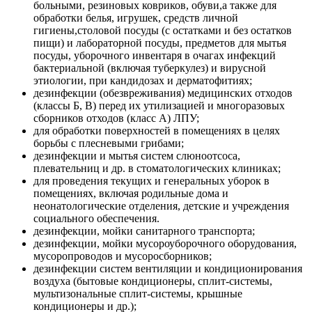
больными, резиновых ковриков, обуви,а также для
обработки белья, игрушек, средств личной
гигиены,столовой посуды (с остатками и без остатков
пищи) и лабораторной посуды, предметов для мытья
посуды, уборочного инвентаря в очагах инфекций
бактериальной (включая туберкулез) и вирусной
этиологии, при кандидозах и дерматофитиях;
дезинфекции (обезвреживания) медицинских отходов
(классы Б, В) перед их утилизацией и многоразовых
сборников отходов (класс А) ЛПУ;
для обработки поверхностей в помещениях в целях
борьбы с плесневыми грибами;
дезинфекции и мытья систем слюноотсоса,
плевательниц и др. в стоматологических клиниках;
для проведения текущих и генеральных уборок в
помещениях, включая родильные дома и
неонатологические отделения, детские и учреждения
социального обеспечения.
дезинфекции, мойки санитарного транспорта;
дезинфекции, мойки мусороуборочного оборудования,
мусоропроводов и мусоросборников;
дезинфекции систем вентиляции и кондиционирования
воздуха (бытовые кондиционеры, сплит-системы,
мультизональные сплит-системы, крышные
кондиционеры и др.);