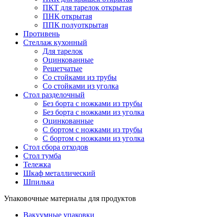
ПКТ для тарелок открытая
ПНК открытая
ППК полуоткрытая
Противень
Стеллаж кухонный
Для тарелок
Оцинкованные
Решетчатые
Со стойками из трубы
Со стойками из уголка
Стол разделочный
Без борта с ножками из трубы
Без борта с ножками из уголка
Оцинкованные
С бортом с ножками из трубы
С бортом с ножками из уголка
Стол сбора отходов
Стол тумба
Тележка
Шкаф металлический
Шпилька
Упаковочные материалы для продуктов
Вакуумные упаковки