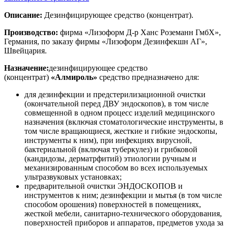
Описание:
Дезинфицирующее средство (концентрат).
Производство:
фирма «Лизоформ Д-р Ханс Роземанн ГмбХ»,
Германия, по заказу фирмы «Лизоформ Дезинфекшн АГ»,
Швейцария.
Назначение:
дезинфицирующее средство
(концентрат)
«Алмироль»
cредство предназначено для:
для дезинфекции и предстерилизационной очистки
(окончательной перед ДВУ эндоскопов), в том числе
совмещенной в одном процесс изделий медицинского
назначения (включая стоматологические инструменты, в
том числе вращающиеся, жесткие и гибкие эндоскопы,
инструменты к ним), при инфекциях вирусной,
бактериальной (включая туберкулез) и грибковой
(кандидозы, дерматрфитий) этиологии ручным и
механизированным способом во всех используемых
ультразвуковых установках;
предварительной очистки ЭНДОСКОПОВ и
инструментов к ним; дезинфекции и мытья (в том числе
способом орошения) поверхностей в помещениях,
жесткой мебели, санитарно-технического оборудования,
поверхностей приборов и аппаратов, предметов ухода за