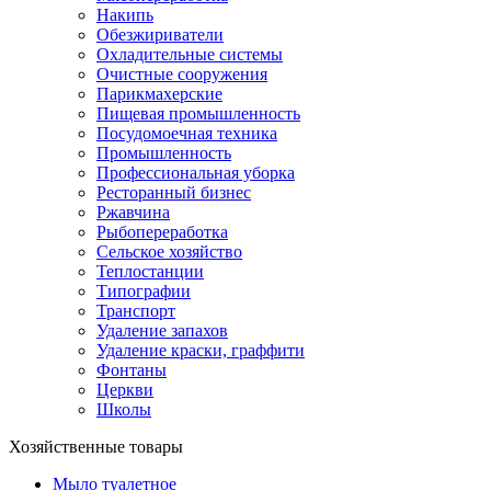
Накипь
Обезжириватели
Охладительные системы
Очистные сооружения
Парикмахерские
Пищевая промышленность
Посудомоечная техника
Промышленность
Профессиональная уборка
Ресторанный бизнес
Ржавчина
Рыбопереработка
Сельское хозяйство
Теплостанции
Типографии
Транспорт
Удаление запахов
Удаление краски, граффити
Фонтаны
Церкви
Школы
Хозяйственные товары
Мыло туалетное