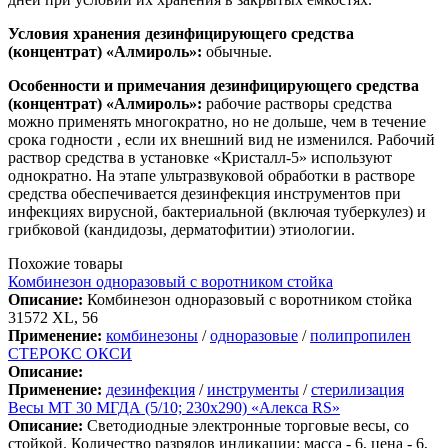
Условия хранения дезинфицирующего средства
(концентрат)
«Алмироль»
:
обычные.
Особенности и примечания дезинфицирующего средства
(концентрат)
«Алмироль»
:
рабочие растворы средства
можно применять многократно, но не дольше, чем в течение
срока годности , если их внешний вид не изменился. Рабочий
раствор средства в установке «Кристалл-5» используют
однократно. На этапе ультразвуковой обработки в растворе
средства обеспечивается дезинфекция инструментов при
инфекциях вирусной, бактериальной (включая туберкулез) и
грибковой (кандидозы, дерматофитии) этиологии.
Похожие товары
Комбинезон одноразовый с воротником стойка
Описание:
Комбинезон одноразовый с воротником стойка
31572 XL, 56
Применение:
комбинезоны
/
одноразовые
/
полипропилен
СТЕРОКС ОКСИ
Описание:
Применение:
дезинфекция
/
инструменты
/
стерилизация
Весы МТ 30 МГДА (5/10; 230х290) «Алекса RS»
Описание:
Светодиодные электронные торговые весы, со
стойкой. Количество разрядов индикации: масса - 6, цена - 6,