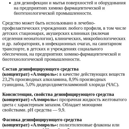
для дезинфекции и мытья поверхностей и оборудования
на предприятиях химико фармацевтической и
биотехнологической промышленности.
Средство может быть использовано в лечебно-
профилактических учреждениях любого профиля, в том числе
детских стационарах, акушерских клиниках (включая
отделения неонатологии), клинических, микробиологических
и др. лабораториях, в инфекционных очагах, на санитарном
транспорте, в детских и учреждениях социального
обеспечения, на предприятиях химико-фармацевтической и
биотехнологической промышленности.
Состав дезинфицирующего средства
(концентрат)
«Алмироль»
:
в качестве действующих веществ
23,2% производных алкиламина, 8,9% производных
гуанидина, 5,0% дидецилдиметиламмоний хлорида (ЧАС).
Консистенция, свойства дезинфицирующего средства
(концентрат)
«Алмироль»
:
прозрачная жидкость желтоватого
цвета с характерным запахом. Обладает моющими
свойствами. рН средства — 9,9.
Фасовка дезинфицирующего средства
(концентрат)
«Алмироль»
:
полиэтиленовые флаконы или