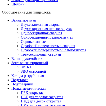
Щелочи
Оборудование для пищеблока
Ванна моечная
Двухсекционная сварная
Двухсекционная цельнотянутая
Односекционная сварная
Односекционная цельнотянутая
Оцинкованные
С рабочей поверхностью сварная
С рабочей поверхностью цельнотянутая
Трехсекционная сварная
Ванна рукомойник
Зонт вентиляционный
ЗВН-1
ЗВО островной
Колода разрубочная
Подставка
Подтоварник
Полка металлическая
ПЗК закрытая
ПЗТ для тарелок закрытая
ПКД для досок открытая
ПКК для крышек открытая