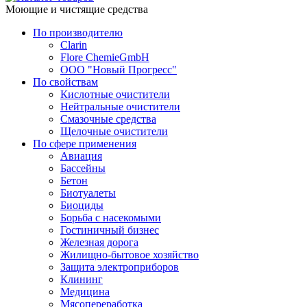
Моющие и чистящие средства
По производителю
Clarin
Flore ChemieGmbH
ООО "Новый Прогресс"
По свойствам
Кислотные очистители
Нейтральные очистители
Смазочные средства
Щелочные очистители
По сфере применения
Авиация
Бассейны
Бетон
Биотуалеты
Биоциды
Борьба с насекомыми
Гостиничный бизнес
Железная дорога
Жилищно-бытовое хозяйство
Защита электроприборов
Клининг
Медицина
Мясопереработка