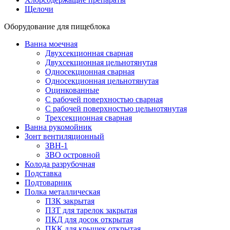
Щелочи
Оборудование для пищеблока
Ванна моечная
Двухсекционная сварная
Двухсекционная цельнотянутая
Односекционная сварная
Односекционная цельнотянутая
Оцинкованные
С рабочей поверхностью сварная
С рабочей поверхностью цельнотянутая
Трехсекционная сварная
Ванна рукомойник
Зонт вентиляционный
ЗВН-1
ЗВО островной
Колода разрубочная
Подставка
Подтоварник
Полка металлическая
ПЗК закрытая
ПЗТ для тарелок закрытая
ПКД для досок открытая
ПКК для крышек открытая