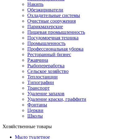
Накипь
Обезжириватели
Охладительные системы
Очистные сооружения
Парикмахерские
Пищевая промышленность
Посудомоечная техника
Промышленность
Профессиональная уборка
Ресторанный бизнес
Ржавчина
Рыбопереработка
Сельское хозяйство
Теплостанции
Типографии
Транспорт
Удаление запахов
Удаление краски, граффити
Фонтаны
Церкви
Школы
Хозяйственные товары
Мыло туалетное