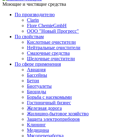
Моющие и чистящие средства
По производителю
Clarin
Flore ChemieGmbH
ООО "Новый Прогресс"
По свойствам
Кислотные очистители
Нейтральные очистители
Смазочные средства
Щелочные очистители
По сфере применения
Авиация
Бассейны
Бетон
Биотуалеты
Биоциды
Борьба с насекомыми
Гостиничный бизнес
Железная дорога
Жилищно-бытовое хозяйство
Защита электроприборов
Клининг
Медицина
Мясопереработка