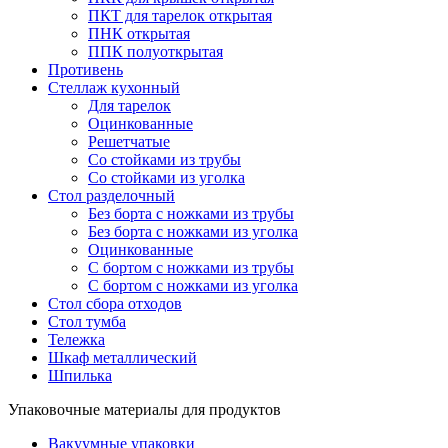
ПКТ для тарелок открытая
ПНК открытая
ППК полуоткрытая
Противень
Стеллаж кухонный
Для тарелок
Оцинкованные
Решетчатые
Со стойками из трубы
Со стойками из уголка
Стол разделочный
Без борта с ножками из трубы
Без борта с ножками из уголка
Оцинкованные
С бортом с ножками из трубы
С бортом с ножками из уголка
Стол сбора отходов
Стол тумба
Тележка
Шкаф металлический
Шпилька
Упаковочные материалы для продуктов
Вакуумные упаковки