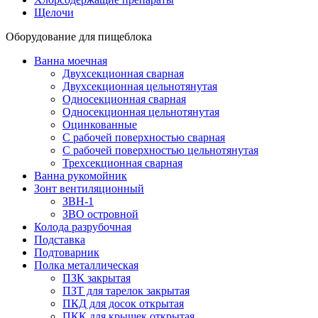
Щелочи
Оборудование для пищеблока
Ванна моечная
Двухсекционная сварная
Двухсекционная цельнотянутая
Односекционная сварная
Односекционная цельнотянутая
Оцинкованные
С рабочей поверхностью сварная
С рабочей поверхностью цельнотянутая
Трехсекционная сварная
Ванна рукомойник
Зонт вентиляционный
ЗВН-1
ЗВО островной
Колода разрубочная
Подставка
Подтоварник
Полка металлическая
ПЗК закрытая
ПЗТ для тарелок закрытая
ПКД для досок открытая
ПКК для крышек открытая