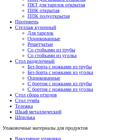
ПКТ для тарелок открытая
ПНК открытая
ППК полуоткрытая
Противень
Стеллаж кухонный
Для тарелок
Оцинкованные
Решетчатые
Со стойками из трубы
Со стойками из уголка
Стол разделочный
Без борта с ножками из трубы
Без борта с ножками из уголка
Оцинкованные
С бортом с ножками из трубы
С бортом с ножками из уголка
Стол сбора отходов
Стол тумба
Тележка
Шкаф металлический
Шпилька
Упаковочные материалы для продуктов
Вакуумные упаковки