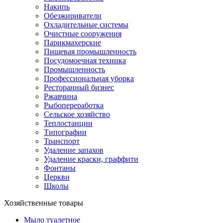
Накипь
Обезжириватели
Охладительные системы
Очистные сооружения
Парикмахерские
Пищевая промышленность
Посудомоечная техника
Промышленность
Профессиональная уборка
Ресторанный бизнес
Ржавчина
Рыбопереработка
Сельское хозяйство
Теплостанции
Типографии
Транспорт
Удаление запахов
Удаление краски, граффити
Фонтаны
Церкви
Школы
Хозяйственные товары
Мыло туалетное