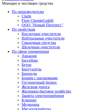
Моющие и чистящие средства
По производителю
Clarin
Flore ChemieGmbH
ООО "Новый Прогресс"
По свойствам
Кислотные очистители
Нейтральные очистители
Смазочные средства
Щелочные очистители
По сфере применения
Авиация
Бассейны
Бетон
Биотуалеты
Биоциды
Борьба с насекомыми
Гостиничный бизнес
Железная дорога
Жилищно-бытовое хозяйство
Защита электроприборов
Клининг
Медицина
Мясопереработка