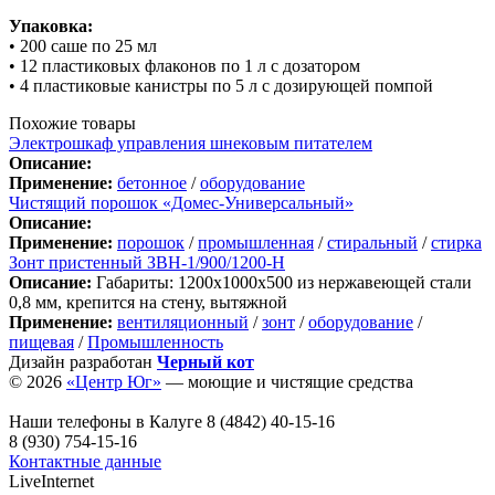
Упаковка:
• 200 саше по 25 мл
• 12 пластиковых флаконов по 1 л с дозатором
• 4 пластиковые канистры по 5 л с дозирующей помпой
Похожие товары
Электрошкаф управления шнековым питателем
Описание:
Применение:
бетонное
/
оборудование
Чистящий порошок «Домес-Универсальный»
Описание:
Применение:
порошок
/
промышленная
/
стиральный
/
стирка
Зонт пристенный ЗВН-1/900/1200-Н
Описание:
Габариты: 1200х1000х500 из нержавеющей стали
0,8 мм, крепится на стену, вытяжной
Применение:
вентиляционный
/
зонт
/
оборудование
/
пищевая
/
Промышленность
Дизайн разработан
Черный кот
© 2026
«Центр Юг»
— моющие и чистящие средства
Наши телефоны в Калуге
8 (4842) 40-15-16
8 (930) 754-15-16
Контактные данные
LiveInternet