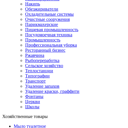
Накипь
Обезжириватели
Охладительные системы
Очистные сооружения
Парикмахерские
Пищевая промышленность
Посудомоечная техника
Промышленность
Профессиональная уборка
Ресторанный бизнес
Ржавчина
Рыбопереработка
Сельское хозяйство
Теплостанции
Типографии
Транспорт
Удаление запахов
Удаление краски, граффити
Фонтаны
Церкви
Школы
Хозяйственные товары
Мыло туалетное