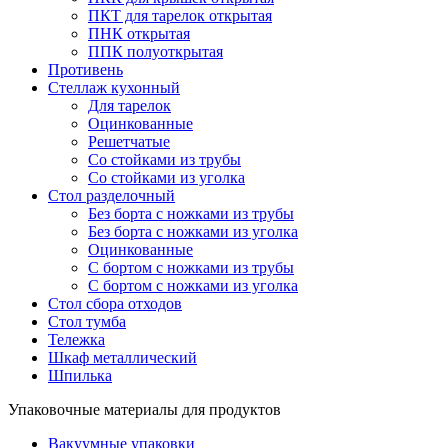
ПКТ для тарелок открытая
ПНК открытая
ППК полуоткрытая
Противень
Стеллаж кухонный
Для тарелок
Оцинкованные
Решетчатые
Со стойками из трубы
Со стойками из уголка
Стол разделочный
Без борта с ножками из трубы
Без борта с ножками из уголка
Оцинкованные
С бортом с ножками из трубы
С бортом с ножками из уголка
Стол сбора отходов
Стол тумба
Тележка
Шкаф металлический
Шпилька
Упаковочные материалы для продуктов
Вакуумные упаковки