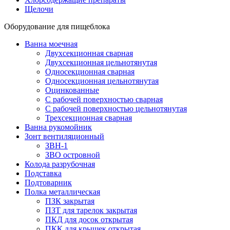
Щелочи
Оборудование для пищеблока
Ванна моечная
Двухсекционная сварная
Двухсекционная цельнотянутая
Односекционная сварная
Односекционная цельнотянутая
Оцинкованные
С рабочей поверхностью сварная
С рабочей поверхностью цельнотянутая
Трехсекционная сварная
Ванна рукомойник
Зонт вентиляционный
ЗВН-1
ЗВО островной
Колода разрубочная
Подставка
Подтоварник
Полка металлическая
ПЗК закрытая
ПЗТ для тарелок закрытая
ПКД для досок открытая
ПКК для крышек открытая