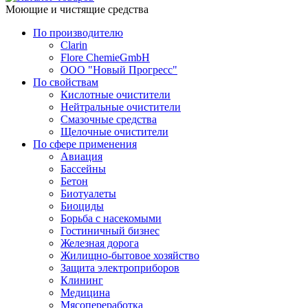
Моющие и чистящие средства
По производителю
Clarin
Flore ChemieGmbH
ООО "Новый Прогресс"
По свойствам
Кислотные очистители
Нейтральные очистители
Смазочные средства
Щелочные очистители
По сфере применения
Авиация
Бассейны
Бетон
Биотуалеты
Биоциды
Борьба с насекомыми
Гостиничный бизнес
Железная дорога
Жилищно-бытовое хозяйство
Защита электроприборов
Клининг
Медицина
Мясопереработка