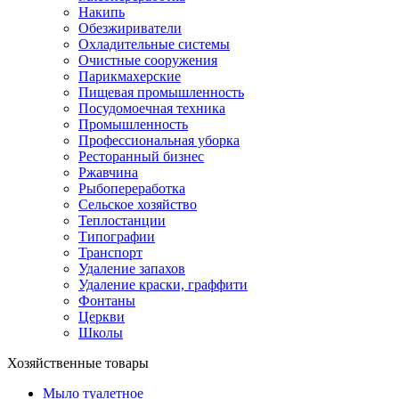
Накипь
Обезжириватели
Охладительные системы
Очистные сооружения
Парикмахерские
Пищевая промышленность
Посудомоечная техника
Промышленность
Профессиональная уборка
Ресторанный бизнес
Ржавчина
Рыбопереработка
Сельское хозяйство
Теплостанции
Типографии
Транспорт
Удаление запахов
Удаление краски, граффити
Фонтаны
Церкви
Школы
Хозяйственные товары
Мыло туалетное