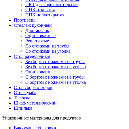
ПКТ для тарелок открытая
ПНК открытая
ППК полуоткрытая
Противень
Стеллаж кухонный
Для тарелок
Оцинкованные
Решетчатые
Со стойками из трубы
Со стойками из уголка
Стол разделочный
Без борта с ножками из трубы
Без борта с ножками из уголка
Оцинкованные
С бортом с ножками из трубы
С бортом с ножками из уголка
Стол сбора отходов
Стол тумба
Тележка
Шкаф металлический
Шпилька
Упаковочные материалы для продуктов
Вакуумные упаковки