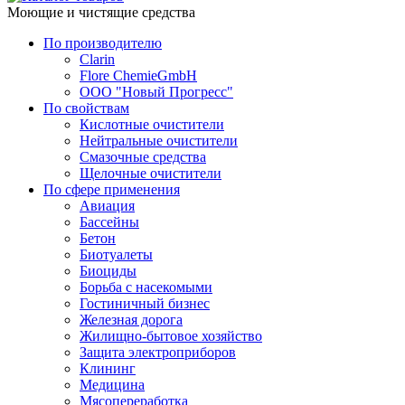
Моющие и чистящие средства
По производителю
Clarin
Flore ChemieGmbH
ООО "Новый Прогресс"
По свойствам
Кислотные очистители
Нейтральные очистители
Смазочные средства
Щелочные очистители
По сфере применения
Авиация
Бассейны
Бетон
Биотуалеты
Биоциды
Борьба с насекомыми
Гостиничный бизнес
Железная дорога
Жилищно-бытовое хозяйство
Защита электроприборов
Клининг
Медицина
Мясопереработка