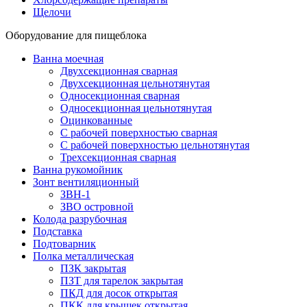
Щелочи
Оборудование для пищеблока
Ванна моечная
Двухсекционная сварная
Двухсекционная цельнотянутая
Односекционная сварная
Односекционная цельнотянутая
Оцинкованные
С рабочей поверхностью сварная
С рабочей поверхностью цельнотянутая
Трехсекционная сварная
Ванна рукомойник
Зонт вентиляционный
ЗВН-1
ЗВО островной
Колода разрубочная
Подставка
Подтоварник
Полка металлическая
ПЗК закрытая
ПЗТ для тарелок закрытая
ПКД для досок открытая
ПКК для крышек открытая