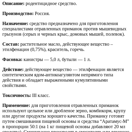
Описание:
родентицидное средство.
Производство:
Россия.
Назначение:
средство предназначено для приготовления
специалистами отравленных приманок против мышевидных
грызунов (серых и черных крыс, домовых мышей, полевок).
Состав:
растительное масло, действующее вещество –
этилфенацин (0,75%), краситель, горечь.
Фасовка:
канистры — 5,0 л, бутыли — 1 л.
Действие:
действующее вещество — этилфенацин является
синтетическим ядом-антикоагулянтом непрямого типа
действия и обладает выраженными кумулятивными
свойствами.
Токсичность:
III класс.
Применение:
для приготовления отравленных приманок
используют цельное или дробленое зерно, комбикорм, крупу
или другие продукты хорошего качества. Приманку готовят
путем смешивания пищевой основы и средства “Аратамус-М”
в пропорции 50:1 (на 1 кг пищевой основы добавляют 20 мл
средства). Смешивание производят в смесителях или вручную