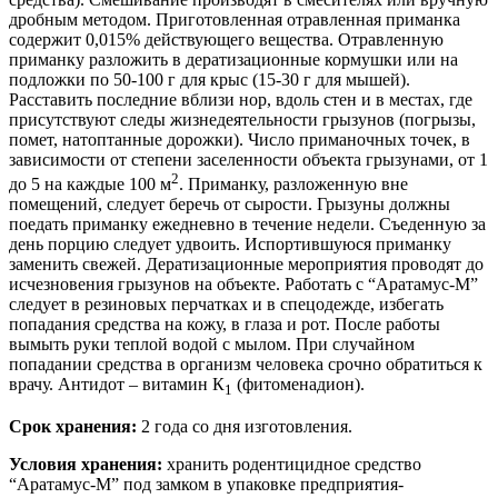
дробным методом. Приготовленная отравленная приманка
содержит 0,015% действующего вещества. Отравленную
приманку разложить в дератизационные кормушки или на
подложки по 50-100 г для крыс (15-30 г для мышей).
Расставить последние вблизи нор, вдоль стен и в местах, где
присутствуют следы жизнедеятельности грызунов (погрызы,
помет, натоптанные дорожки). Число приманочных точек, в
зависимости от степени заселенности объекта грызунами, от 1
2
до 5 на каждые 100 м
. Приманку, разложенную вне
помещений, следует беречь от сырости. Грызуны должны
поедать приманку ежедневно в течение недели. Съеденную за
день порцию следует удвоить. Испортившуюся приманку
заменить свежей. Дератизационные мероприятия проводят до
исчезновения грызунов на объекте. Работать с “Аратамус-М”
следует в резиновых перчатках и в спецодежде, избегать
попадания средства на кожу, в глаза и рот. После работы
вымыть руки теплой водой с мылом. При случайном
попадании средства в организм человека срочно обратиться к
врачу. Антидот – витамин К
(фитоменадион).
1
Срок хранения:
2 года со дня изготовления.
Условия хранения:
хранить родентицидное средство
“Аратамус-М” под замком в упаковке предприятия-