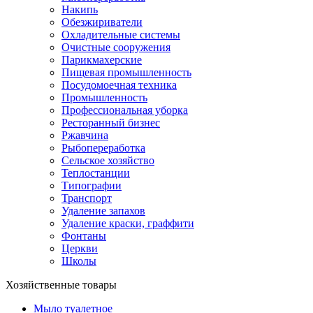
Накипь
Обезжириватели
Охладительные системы
Очистные сооружения
Парикмахерские
Пищевая промышленность
Посудомоечная техника
Промышленность
Профессиональная уборка
Ресторанный бизнес
Ржавчина
Рыбопереработка
Сельское хозяйство
Теплостанции
Типографии
Транспорт
Удаление запахов
Удаление краски, граффити
Фонтаны
Церкви
Школы
Хозяйственные товары
Мыло туалетное