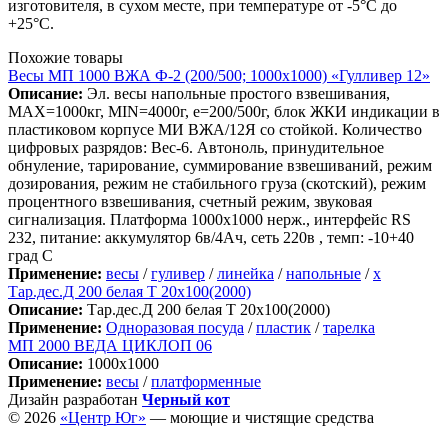
изготовителя, в сухом месте, при температуре от -5°С до
+25°С.
Похожие товары
Весы МП 1000 ВЖА Ф-2 (200/500; 1000х1000) «Гулливер 12»
Описание:
Эл. весы напольные простого взвешивания,
МАХ=1000кг, MIN=4000г, e=200/500г, блок ЖКИ индикации в
пластиковом корпусе МИ ВЖА/12Я со стойкой. Количество
цифровых разрядов: Вес-6. Автоноль, принудительное
обнуление, тарирование, суммирование взвешиваний, режим
дозирования, режим не стабильного груза (скотский), режим
процентного взвешивания, счетный режим, звуковая
сигнализация. Платформа 1000х1000 нерж., интерфейс RS
232, питание: аккумулятор 6в/4Ач, сеть 220в , темп: -10+40
град С
Применение:
весы
/
гуливер
/
линейка
/
напольные
/
х
Тар.дес.Д 200 белая Т 20х100(2000)
Описание:
Тар.дес.Д 200 белая Т 20х100(2000)
Применение:
Одноразовая посуда
/
пластик
/
тарелка
МП 2000 ВЕДА ЦИКЛОП 06
Описание:
1000х1000
Применение:
весы
/
платформенные
Дизайн разработан
Черный кот
© 2026
«Центр Юг»
— моющие и чистящие средства