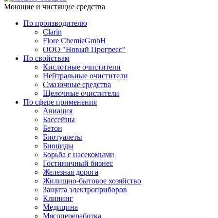
Моющие и чистящие средства
По производителю
Clarin
Flore ChemieGmbH
ООО "Новый Прогресс"
По свойствам
Кислотные очистители
Нейтральные очистители
Смазочные средства
Щелочные очистители
По сфере применения
Авиация
Бассейны
Бетон
Биотуалеты
Биоциды
Борьба с насекомыми
Гостиничный бизнес
Железная дорога
Жилищно-бытовое хозяйство
Защита электроприборов
Клининг
Медицина
Мясопереработка