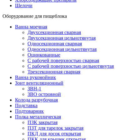
Щелочи
Оборудование для пищеблока
Ванна моечная
Двухсекционная сварная
Двухсекционная цельнотянутая
Односекционная сварная
Односекционная цельнотянутая
Оцинкованные
С рабочей поверхностью сварная
С рабочей поверхностью цельнотянутая
Трехсекционная сварная
Ванна рукомойник
Зонт вентиляционный
ЗВН-1
ЗВО островной
Колода разрубочная
Подставка
Подтоварник
Полка металлическая
ПЗК закрытая
ПЗТ для тарелок закрытая
ПКД для досок открытая
ПКК для крышек открытая