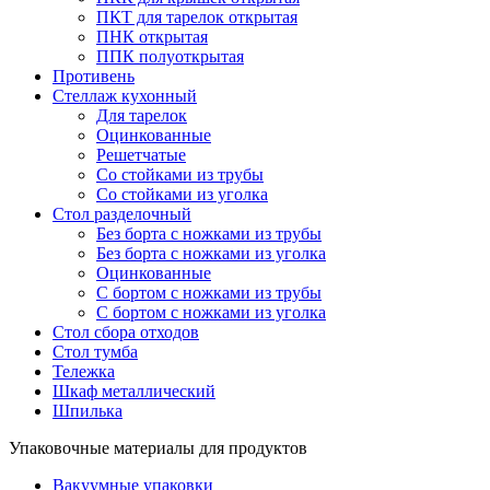
ПКТ для тарелок открытая
ПНК открытая
ППК полуоткрытая
Противень
Стеллаж кухонный
Для тарелок
Оцинкованные
Решетчатые
Со стойками из трубы
Со стойками из уголка
Стол разделочный
Без борта с ножками из трубы
Без борта с ножками из уголка
Оцинкованные
С бортом с ножками из трубы
С бортом с ножками из уголка
Стол сбора отходов
Стол тумба
Тележка
Шкаф металлический
Шпилька
Упаковочные материалы для продуктов
Вакуумные упаковки