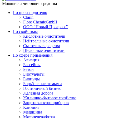
Моющие и чистящие средства
По производителю
Clarin
Flore ChemieGmbH
ООО "Новый Прогресс"
По свойствам
Кислотные очистители
Нейтральные очистители
Смазочные средства
Щелочные очистители
По сфере применения
Авиация
Бассейны
Бетон
Биотуалеты
Биоциды
Борьба с насекомыми
Гостиничный бизнес
Железная дорога
Жилищно-бытовое хозяйство
Защита электроприборов
Клининг
Медицина
Мясопереработка