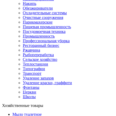
Накипь
Обезжириватели
Охладительные системы
Очистные сооружения
Парикмахерские
Пищевая промышленность
Посудомоечная техника
Промышленность
Профессиональная уборка
Ресторанный бизнес
Ржавчина
Рыбопереработка
Сельское хозяйство
Теплостанции
Типографии
Транспорт
Удаление запахов
Удаление краски, граффити
Фонтаны
Церкви
Школы
Хозяйственные товары
Мыло туалетное