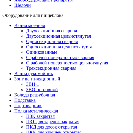
Щелочи
Оборудование для пищеблока
Ванна моечная
Двухсекционная сварная
Двухсекционная цельнотянутая
Односекционная сварная
Односекционная цельнотянутая
Оцинкованные
С рабочей поверхностью сварная
С рабочей поверхностью цельнотянутая
Трехсекционная сварная
Ванна рукомойник
Зонт вентиляционный
ЗВН-1
ЗВО островной
Колода разрубочная
Подставка
Подтоварник
Полка металлическая
ПЗК закрытая
ПЗТ для тарелок закрытая
ПКД для досок открытая
ПКК для крышек открытая