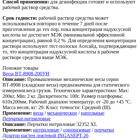
Способ применения:
для дезинфекции готовят и используют
рабочий раствор средства.
Срок годности:
рабочий раствор средства может
использоваться повторно в течение 7 дней после
приготовления до тех пор, пока концентрация надуксусной
кислоты не достигнет МЭК (минимальной эффективной
концентрации), равной 0,2 %. Для определения концентрации
раствора используют тест-полоски Асесайд, подтверждающие
то, что концентрация надуксусной кислоты в рабочем
растворе средства выше МЭК.
Похожие товары
Весы ВТ-8908-200УН
Описание:
Промышленные механические весы серии
ВТ-8908 (складские весы) предназначены для статического
измерения веса грузов. Технические характеристики: Max:
200кг, Min: 2 кг. Дискретность: 100г. Размер платформы:
610х200мм. Рабочий диапазон температур: от -20 до +45 °C.
Масса весов, кг: 29. Класс точности: Средний (III).
Применение:
весы
/
механические
/
напольные
Перчатки нитриловые
Описание:
Перчатки нитриловые 32352 XL
Применение:
нитриловые
/
одноразовые
/
перчатки
Дозатор настен локтевой INGASEPT 26