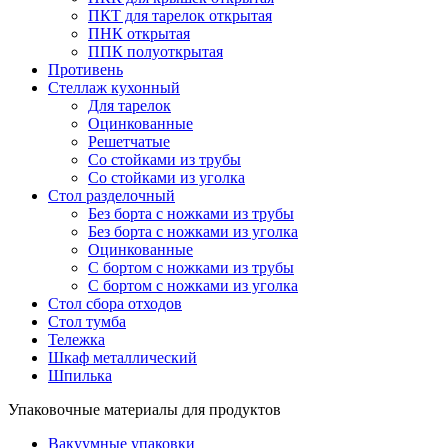
ПКТ для тарелок открытая
ПНК открытая
ППК полуоткрытая
Противень
Стеллаж кухонный
Для тарелок
Оцинкованные
Решетчатые
Со стойками из трубы
Со стойками из уголка
Стол разделочный
Без борта с ножками из трубы
Без борта с ножками из уголка
Оцинкованные
С бортом с ножками из трубы
С бортом с ножками из уголка
Стол сбора отходов
Стол тумба
Тележка
Шкаф металлический
Шпилька
Упаковочные материалы для продуктов
Вакуумные упаковки