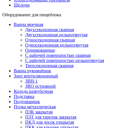
Щелочи
Оборудование для пищеблока
Ванна моечная
Двухсекционная сварная
Двухсекционная цельнотянутая
Односекционная сварная
Односекционная цельнотянутая
Оцинкованные
С рабочей поверхностью сварная
С рабочей поверхностью цельнотянутая
Трехсекционная сварная
Ванна рукомойник
Зонт вентиляционный
ЗВН-1
ЗВО островной
Колода разрубочная
Подставка
Подтоварник
Полка металлическая
ПЗК закрытая
ПЗТ для тарелок закрытая
ПКД для досок открытая
ПКК для крышек открытая