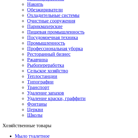
Накипь
Обезжириватели
Охладительные системы
Очистные сооружения
Парикмахерские
Пищевая промышленность
Посудомоечная техника
Промышленность
Профессиональная уборка
Ресторанный бизнес
Ржавчина
Рыбопереработка
Сельское хозяйство
Теплостанции
Типографии
Транспорт
Удаление запахов
Удаление краски, граффити
Фонтаны
Церкви
Школы
Хозяйственные товары
Мыло туалетное