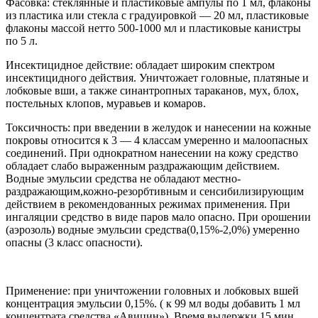
Фасовка: стеклянные и пластиковые ампулы по 1 мл, флаконы
из пластика или стекла с градуировкой — 20 мл, пластиковые
флаконы массой нетто 500-1000 мл и пластиковые канистры
по 5 л.
Инсектицидное действие: обладает широким спектром
инсектицидного действия. Уничтожает головные, платяные и
лобковые вши, а также синантропных тараканов, мух, блох,
постельных клопов, муравьев и комаров.
Токсичность: при введении в желудок и нанесении на кожные
покровы относится к 3 — 4 классам умеренно и малоопасных
соединений. При однократном нанесении на кожу средство
обладает слабо выраженным раздражающим действием.
Водные эмульсии средства не обладают местно-
раздражающим,кожно-резорбтивным и сенсибилизирующим
действием в рекомендованных режимах применения. При
ингаляции средство в виде паров мало опасно. При орошении
(аэрозоль) водные эмульсии средства(0,15%-2,0%) умеренно
опасны (3 класс опасности).
Применение: при уничтожении головных и лобковых вшей
концентрация эмульсии 0,15%. ( к 99 мл воды добавить 1 мл
концентрата средства «Авицин»). Время выдержки 15 мин.