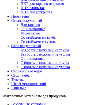
ПКТ для тарелок открытая
ПНК открытая
ППК полуоткрытая
Противень
Стеллаж кухонный
Для тарелок
Оцинкованные
Решетчатые
Со стойками из трубы
Со стойками из уголка
Стол разделочный
Без борта с ножками из трубы
Без борта с ножками из уголка
Оцинкованные
С бортом с ножками из трубы
С бортом с ножками из уголка
Стол сбора отходов
Стол тумба
Тележка
Шкаф металлический
Шпилька
Упаковочные материалы для продуктов
Вакуумные упаковки