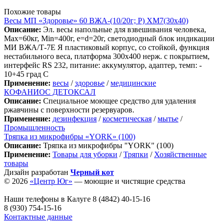
Похожие товары
Весы МП «Здоровье» 60 ВЖА-(10/20г; Р) ХМ7(30х40)
Описание:
Эл. весы напольные для взвешивания человека,
Мах=60кг, Min=400г, e=d=20г, светодиодный блок индикации
МИ ВЖА/Т-7Е Я пластиковый корпус, со стойкой, функция
нестабильного веса, платформа 300х400 нерж. с покрытием,
интерфейс RS 232, питание: аккумулятор, адаптер, темп: -
10+45 град С
Применение:
весы
/
здоровье
/
медицинские
КОФАНИОС ДЕТОКСАЛ
Описание:
Специальное моющее средство для удаления
ржавчины с поверхности резервуаров.
Применение:
дезинфекция
/
косметическая
/
мытье
/
Промышленность
Тряпка из микрофибры «YORK» (100)
Описание:
Тряпка из микрофибры "YORK" (100)
Применение:
Товары для уборки
/
Тряпки
/
Хозяйственные
товары
Дизайн разработан
Черный кот
© 2026
«Центр Юг»
— моющие и чистящие средства
Наши телефоны в Калуге
8 (4842) 40-15-16
8 (930) 754-15-16
Контактные данные