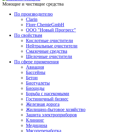
Моющие и чистящие средства
По производителю
Clarin
Flore ChemieGmbH
ООО "Новый Прогресс"
По свойствам
Кислотные очистители
Нейтральные очистители
Смазочные средства
Щелочные очистители
По сфере применения
Авиация
Бассейны
Бетон
Биотуалеты
Биоциды
Борьба с насекомыми
Гостиничный бизнес
Железная дорога
Жилищно-бытовое хозяйство
Защита электроприборов
Клининг
Медицина
Мясопереработка