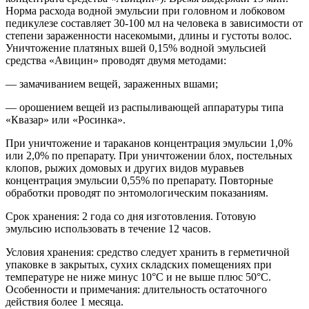
Норма расхода водной эмульсии при головном и лобковом
педикулезе составляет 30-100 мл на человека в зависимости от
степени зараженности насекомыми, длины и густоты волос.
Уничтожение платяных вшей 0,15% водной эмульсией
средства «Авицин» проводят двумя методами:
— замачиванием вещей, зараженных вшами;
— орошением вещей из распыливающей аппаратуры типа
«Квазар» или «Росинка».
При уничтожение и тараканов концентрация эмульсии 1,0%
или 2,0% по препарату. При уничтожении блох, постельных
клопов, рыжих домовых и других видов муравьев
концентрация эмульсии 0,55% по препарату. Повторные
обработки проводят по энтомологическим показаниям.
Срок хранения: 2 года со дня изготовления. Готовую
эмульсию использовать в течение 12 часов.
Условия хранения: средство следует хранить в герметичной
упаковке в закрытых, сухих складских помещениях при
температуре не ниже минус 10°С и не выше плюс 50°С.
Особенности и примечания: длительность остаточного
действия более 1 месяца.