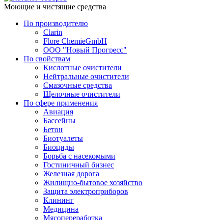
Моющие и чистящие средства
По производителю
Clarin
Flore ChemieGmbH
ООО "Новый Прогресс"
По свойствам
Кислотные очистители
Нейтральные очистители
Смазочные средства
Щелочные очистители
По сфере применения
Авиация
Бассейны
Бетон
Биотуалеты
Биоциды
Борьба с насекомыми
Гостиничный бизнес
Железная дорога
Жилищно-бытовое хозяйство
Защита электроприборов
Клининг
Медицина
Мясопереработка