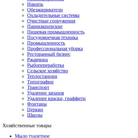
Накипь
Обезжириватели
Охладительные системы
Очистные сооружения
Парикмахерские
Пищевая промышленность
Посудомоечная техника
Промышленность
Профессиональная уборка
Ресторанный бизнес
Ржавчина
Рыбопереработка
Сельское хозяйство
Теплостанции
Типографии
Транспорт
Удаление запахов
Удаление краски, граффити
Фонтаны
Церкви
Школы
Хозяйственные товары
Мыло туалетное