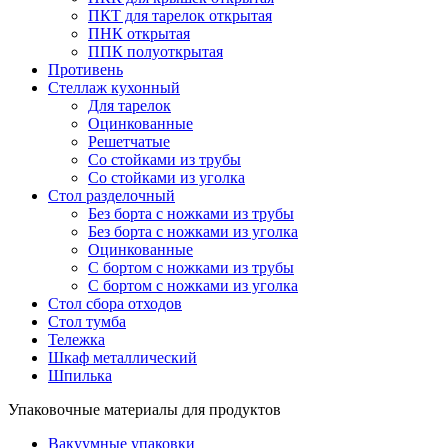
ПКТ для тарелок открытая
ПНК открытая
ППК полуоткрытая
Противень
Стеллаж кухонный
Для тарелок
Оцинкованные
Решетчатые
Со стойками из трубы
Со стойками из уголка
Стол разделочный
Без борта с ножками из трубы
Без борта с ножками из уголка
Оцинкованные
С бортом с ножками из трубы
С бортом с ножками из уголка
Стол сбора отходов
Стол тумба
Тележка
Шкаф металлический
Шпилька
Упаковочные материалы для продуктов
Вакуумные упаковки