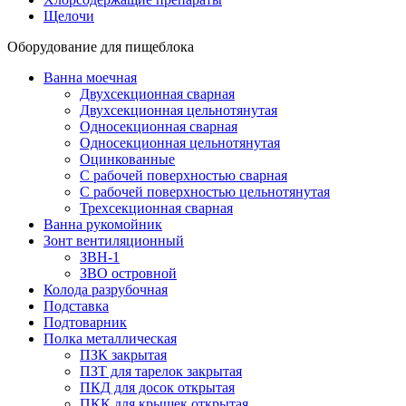
Щелочи
Оборудование для пищеблока
Ванна моечная
Двухсекционная сварная
Двухсекционная цельнотянутая
Односекционная сварная
Односекционная цельнотянутая
Оцинкованные
С рабочей поверхностью сварная
С рабочей поверхностью цельнотянутая
Трехсекционная сварная
Ванна рукомойник
Зонт вентиляционный
ЗВН-1
ЗВО островной
Колода разрубочная
Подставка
Подтоварник
Полка металлическая
ПЗК закрытая
ПЗТ для тарелок закрытая
ПКД для досок открытая
ПКК для крышек открытая