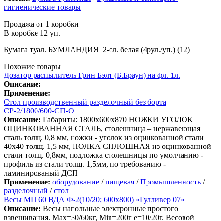
гигиенические товары
Продажа от 1 коробки
В коробке 12 уп.
Бумага туал. БУМЛАНДИЯ 2-сл. белая (4рул./уп.) (12)
Похожие товары
Дозатор распылитель Грин Бэлт (Б.Браун) на фл. 1л.
Описание:
Применение:
Стол производственный разделочный без борта
СР-2/1800/600-СП-О
Описание:
Габариты: 1800х600х870 НОЖКИ УГОЛОК
ОЦИНКОВАННАЯ СТАЛЬ, столешница – нержавеющая
сталь толщ. 0,8 мм, ножки - уголок из оцинкованной стали
40х40 толщ. 1,5 мм, ПОЛКА СПЛОШНАЯ из оцинкованной
стали толщ. 0,8мм, подложка столешницы по умолчанию -
профиль из стали толщ. 1,5мм, по требованию -
ламинированый ДСП
Применение:
оборудование
/
пищевая
/
Промышленность
/
разделочный
/
стол
Весы МП 60 ВДА Ф-2(10/20; 600х800) «Гулливер 07»
Описание:
Весы напольные электронные простого
взвешивания. Мах=30/60кг, Min=200г е=10/20г. Весовой