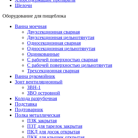
Щелочи
Оборудование для пищеблока
Ванна моечная
Двухсекционная сварная
Двухсекционная цельнотянутая
Односекционная сварная
Односекционная цельнотянутая
Оцинкованные
С рабочей поверхностью сварная
С рабочей поверхностью цельнотянутая
Трехсекционная сварная
Ванна рукомойник
Зонт вентиляционный
ЗВН-1
ЗВО островной
Колода разрубочная
Подставка
Подтоварник
Полка металлическая
ПЗК закрытая
ПЗТ для тарелок закрытая
ПКД для досок открытая
ПКК для крышек открытая