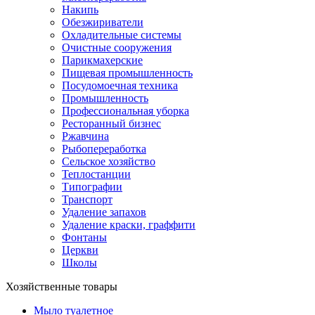
Накипь
Обезжириватели
Охладительные системы
Очистные сооружения
Парикмахерские
Пищевая промышленность
Посудомоечная техника
Промышленность
Профессиональная уборка
Ресторанный бизнес
Ржавчина
Рыбопереработка
Сельское хозяйство
Теплостанции
Типографии
Транспорт
Удаление запахов
Удаление краски, граффити
Фонтаны
Церкви
Школы
Хозяйственные товары
Мыло туалетное