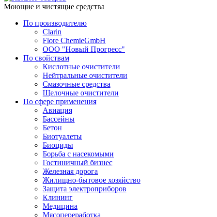
Моющие и чистящие средства
По производителю
Clarin
Flore ChemieGmbH
ООО "Новый Прогресс"
По свойствам
Кислотные очистители
Нейтральные очистители
Смазочные средства
Щелочные очистители
По сфере применения
Авиация
Бассейны
Бетон
Биотуалеты
Биоциды
Борьба с насекомыми
Гостиничный бизнес
Железная дорога
Жилищно-бытовое хозяйство
Защита электроприборов
Клининг
Медицина
Мясопереработка