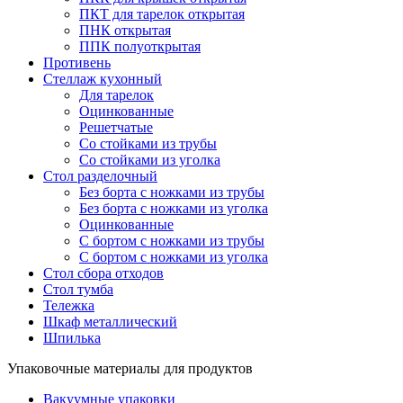
ПКТ для тарелок открытая
ПНК открытая
ППК полуоткрытая
Противень
Стеллаж кухонный
Для тарелок
Оцинкованные
Решетчатые
Со стойками из трубы
Со стойками из уголка
Стол разделочный
Без борта с ножками из трубы
Без борта с ножками из уголка
Оцинкованные
С бортом с ножками из трубы
С бортом с ножками из уголка
Стол сбора отходов
Стол тумба
Тележка
Шкаф металлический
Шпилька
Упаковочные материалы для продуктов
Вакуумные упаковки