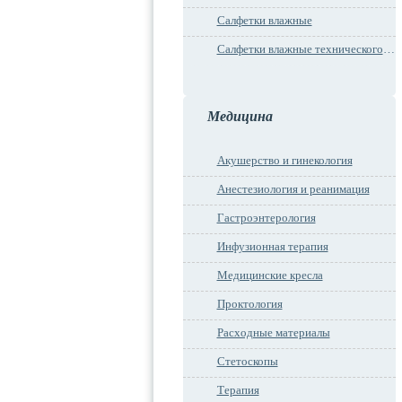
Салфетки влажные
Салфетки влажные технического назначения
Медицина
Акушерство и гинекология
Анестезиология и реанимация
Гастроэнтерология
Инфузионная терапия
Медицинские кресла
Проктология
Расходные материалы
Стетоскопы
Терапия