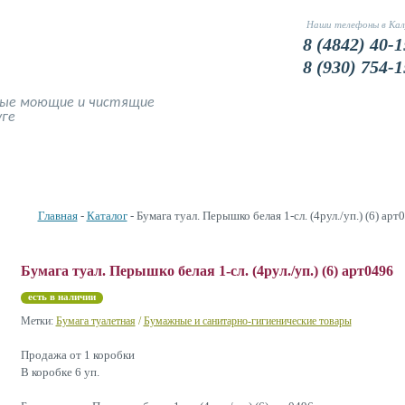
Наши телефоны в Кал
8 (4842) 40-1
8 (930) 754-1
ные моющие и чистящие
уге
Наши Цены
Доставка и оплата
Фото
Устранение запахов
Главная
-
Каталог
- Бумага туал. Перышко белая 1-сл. (4рул./уп.) (6) арт
Бумага туал. Перышко белая 1-сл. (4рул./уп.) (6) арт0496
есть в наличии
Метки:
Бумага туалетная
/
Бумажные и санитарно-гигиенические товары
Продажа от 1 коробки
В коробке 6 уп.