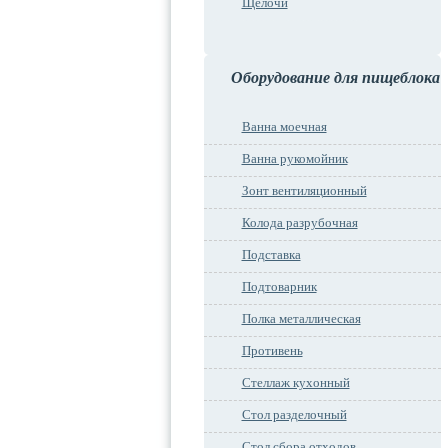
Щелочи
Оборудование для пищеблока
Ванна моечная
Ванна рукомойник
Зонт вентиляционный
Колода разрубочная
Подставка
Подтоварник
Полка металлическая
Противень
Стеллаж кухонный
Стол разделочный
Стол сбора отходов