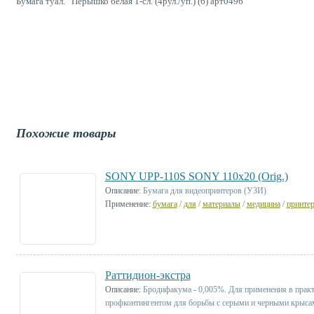
Бумага туал. Перышко белая 1-сл. (4рул./уп.) (6) арт0496
Похожие товары
SONY UPP-110S SONY 110х20 (Orig.)
Описание:
Бумага для видеопринтеров (УЗИ)
Применение:
бумага
/
для
/
материалы
/
медицина
/
принте
Раттидион-экстра
Описание:
Бродифакума - 0,005%. Для применения в практ
профконтингентом для борьбы с серыми и черными крыс