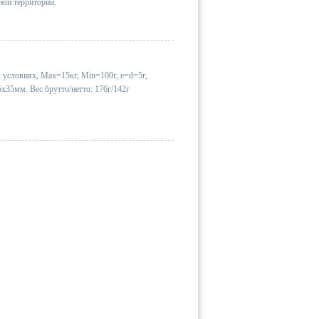
ной территории.
условиях, Мах=15кг, Min=100г, e=d=5г,
5х35мм. Вес брутто/нетто: 176г/142г