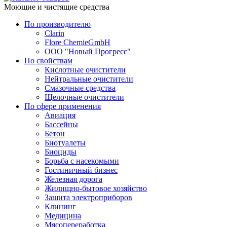
Моющие и чистящие средства
По производителю
Clarin
Flore ChemieGmbH
ООО "Новый Прогресс"
По свойствам
Кислотные очистители
Нейтральные очистители
Смазочные средства
Щелочные очистители
По сфере применения
Авиация
Бассейны
Бетон
Биотуалеты
Биоциды
Борьба с насекомыми
Гостиничный бизнес
Железная дорога
Жилищно-бытовое хозяйство
Защита электроприборов
Клининг
Медицина
Мясопереработка