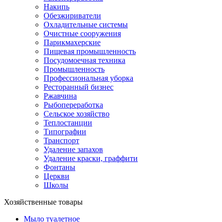
Накипь
Обезжириватели
Охладительные системы
Очистные сооружения
Парикмахерские
Пищевая промышленность
Посудомоечная техника
Промышленность
Профессиональная уборка
Ресторанный бизнес
Ржавчина
Рыбопереработка
Сельское хозяйство
Теплостанции
Типографии
Транспорт
Удаление запахов
Удаление краски, граффити
Фонтаны
Церкви
Школы
Хозяйственные товары
Мыло туалетное