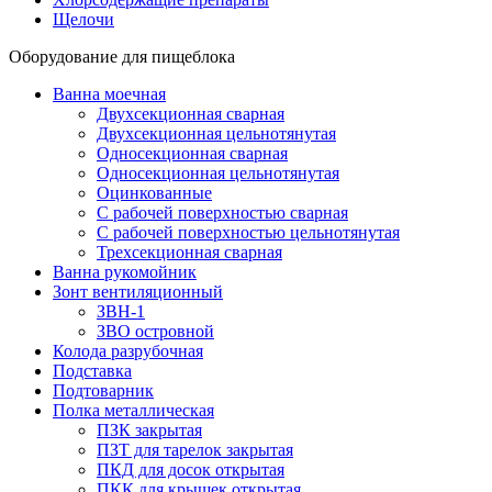
Щелочи
Оборудование для пищеблока
Ванна моечная
Двухсекционная сварная
Двухсекционная цельнотянутая
Односекционная сварная
Односекционная цельнотянутая
Оцинкованные
С рабочей поверхностью сварная
С рабочей поверхностью цельнотянутая
Трехсекционная сварная
Ванна рукомойник
Зонт вентиляционный
ЗВН-1
ЗВО островной
Колода разрубочная
Подставка
Подтоварник
Полка металлическая
ПЗК закрытая
ПЗТ для тарелок закрытая
ПКД для досок открытая
ПКК для крышек открытая