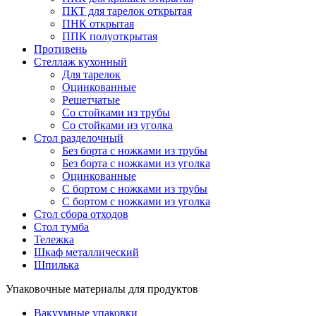
ПКТ для тарелок открытая
ПНК открытая
ППК полуоткрытая
Противень
Стеллаж кухонный
Для тарелок
Оцинкованные
Решетчатые
Со стойками из трубы
Со стойками из уголка
Стол разделочный
Без борта с ножками из трубы
Без борта с ножками из уголка
Оцинкованные
С бортом с ножками из трубы
С бортом с ножками из уголка
Стол сбора отходов
Стол тумба
Тележка
Шкаф металлический
Шпилька
Упаковочные материалы для продуктов
Вакуумные упаковки