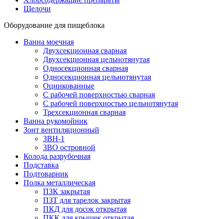
Щелочи
Оборудование для пищеблока
Ванна моечная
Двухсекционная сварная
Двухсекционная цельнотянутая
Односекционная сварная
Односекционная цельнотянутая
Оцинкованные
С рабочей поверхностью сварная
С рабочей поверхностью цельнотянутая
Трехсекционная сварная
Ванна рукомойник
Зонт вентиляционный
ЗВН-1
ЗВО островной
Колода разрубочная
Подставка
Подтоварник
Полка металлическая
ПЗК закрытая
ПЗТ для тарелок закрытая
ПКД для досок открытая
ПКК для крышек открытая