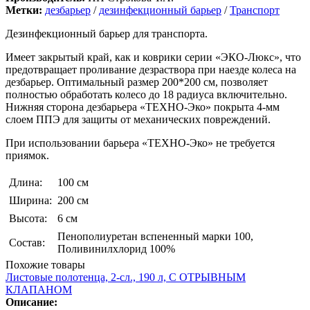
Метки:
дезбарьер
/
дезинфекционный барьер
/
Транспорт
Дезинфекционный барьер для транспорта.
Имеет закрытый край, как и коврики серии «ЭКО-Люкс», что
предотвращает проливание дезраствора при наезде колеса на
дезбарьер. Оптимальный размер 200*200 см, позволяет
полностью обработать колесо до 18 радиуса включительно.
Нижняя сторона дезбарьера «ТЕХНО-Эко» покрыта 4-мм
слоем ППЭ для защиты от механических повреждений.
При использовании барьера «ТЕХНО-Эко» не требуется
приямок.
Длина:
100 см
Ширина:
200 см
Высота:
6 см
Пенополиуретан вспененный марки 100,
Состав:
Поливинилхлорид 100%
Похожие товары
Листовые полотенца, 2-сл., 190 л, С ОТРЫВНЫМ
КЛАПАНОМ
Описание: