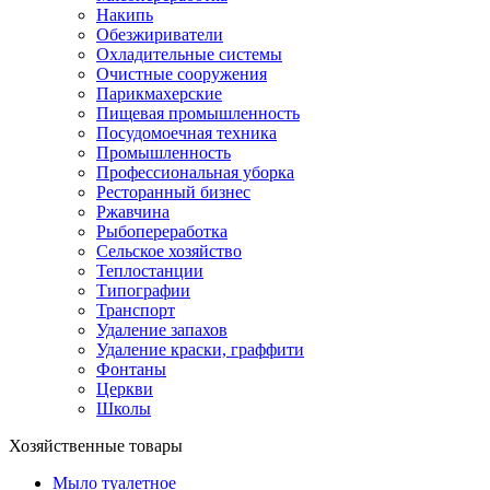
Накипь
Обезжириватели
Охладительные системы
Очистные сооружения
Парикмахерские
Пищевая промышленность
Посудомоечная техника
Промышленность
Профессиональная уборка
Ресторанный бизнес
Ржавчина
Рыбопереработка
Сельское хозяйство
Теплостанции
Типографии
Транспорт
Удаление запахов
Удаление краски, граффити
Фонтаны
Церкви
Школы
Хозяйственные товары
Мыло туалетное