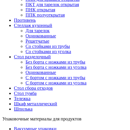
ПКТ для тарелок открытая
ПНК открытая
ППК полуоткрытая
Противень
Стеллаж кухонный
Для тарелок
Оцинкованные
Решетчатые
Со стойками из трубы
Со стойками из уголка
Стол разделочный
Без борта с ножками из трубы
Без борта с ножками из уголка
Оцинкованные
С бортом с ножками из трубы
С бортом с ножками из уголка
Стол сбора отходов
Стол тумба
Тележка
Шкаф металлический
Шпилька
Упаковочные материалы для продуктов
Вакуумные упаковки