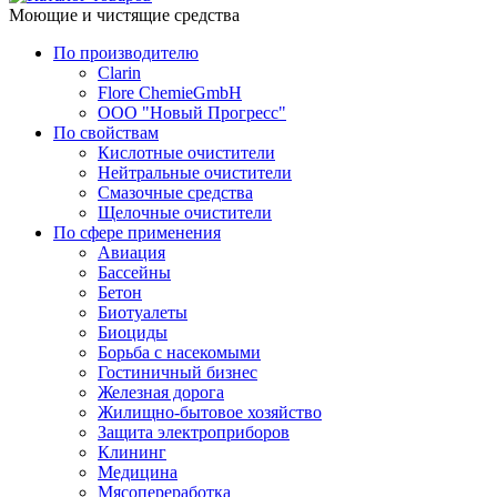
Моющие и чистящие средства
По производителю
Clarin
Flore ChemieGmbH
ООО "Новый Прогресс"
По свойствам
Кислотные очистители
Нейтральные очистители
Смазочные средства
Щелочные очистители
По сфере применения
Авиация
Бассейны
Бетон
Биотуалеты
Биоциды
Борьба с насекомыми
Гостиничный бизнес
Железная дорога
Жилищно-бытовое хозяйство
Защита электроприборов
Клининг
Медицина
Мясопереработка