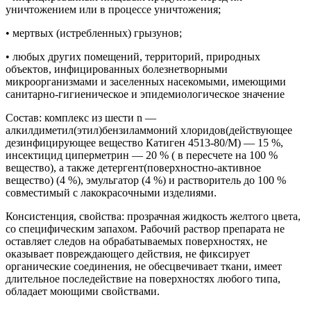
уничтожением или в процессе уничтожения;
• мертвых (истребленных) грызунов;
• любых других помещений, территорий, природных
объектов, инфицированных болезнетворными
микроорганизмами и заселенных насекомыми, имеющими
санитарно-гигиеническое и эпидемиологическое значение
Состав: комплекс из шести n —
алкилдиметил(этил)бензиламмоний хлоридов(действующее
дезинфицирующее вещество Катиген 4513-80/М) — 15 %,
инсектицид циперметрин — 20 % ( в пересчете на 100 %
вещество), а также детергент(поверхностно-активное
вещество) (4 %), эмульгатор (4 %) и растворитель до 100 %
совместимый с лакокрасочными изделиями.
Консистенция, свойства: прозрачная жидкость желтого цвета,
со специфическим запахом. Рабочий раствор препарата не
оставляет следов на обрабатываемых поверхностях, не
оказывает повреждающего действия, не фиксирует
органические соединения, не обесцвечивает ткани, имеет
длительное последействие на поверхностях любого типа,
обладает моющими свойствами.