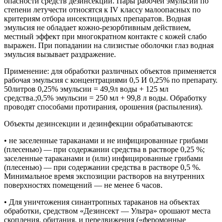
опасности средств дезинсекции. Пары рабочей эмульсии по
степени летучести относятся к IV классу малоопасных по
критериям отбора инсектицидных препаратов. Водная
эмульсия не обладает кожно-резорбтивным действием,
местный эффект при многократном контакте с кожей слабо
выражен. При попадании на слизистые оболочки глаз водная
эмульсия вызывает раздражение.
Применение: для обработки различных объектов применяется
рабочая эмульсия с концентрациями 0,5 И 0,25% по препарату.
50литров 0,25% эмульсии = 49,9л воды + 125 мл
средства.;0,5% эмульсии = 250 мл + 99,8 л воды. Обработку
проводят способами протирания, орошения (распыления).
Объекты дезинсекции и дезинфекции обрабатываются:
• не заселенные тараканами и не инфицированные грибами
(плесенью) — при содержании средства в растворе 0,25 %;
заселенные тараканами и (или) инфицированные грибами
(плесенью) — при содержании средства в растворе 0,5 %.
Минимальное время экспозиции растворов на внутренних
поверхностях помещений — не менее 6 часов.
• Для уничтожения синантропных тараканов на объектах
обработки, средством «Дезинсект — Ультра» орошают места
скопления, обитания, и передвижения («феромонные