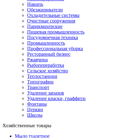
Накипь
Обезжириватели
Охладительные системы
Очистные сооружения
Парикмахерские
Пищевая промышленность
Посудомоечная техника
Промышленность
Профессиональная уборка
Ресторанный бизнес
Ржавчина
Рыбопереработка
Сельское хозяйство
Теплостанции
Типографии
Транспорт
Удаление запахов
Удаление краски, граффити
Фонтаны
Церкви
Школы
Хозяйственные товары
Мыло туалетное