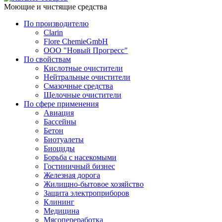
Моющие и чистящие средства
По производителю
Clarin
Flore ChemieGmbH
ООО "Новый Прогресс"
По свойствам
Кислотные очистители
Нейтральные очистители
Смазочные средства
Щелочные очистители
По сфере применения
Авиация
Бассейны
Бетон
Биотуалеты
Биоциды
Борьба с насекомыми
Гостиничный бизнес
Железная дорога
Жилищно-бытовое хозяйство
Защита электроприборов
Клининг
Медицина
Мясопереработка