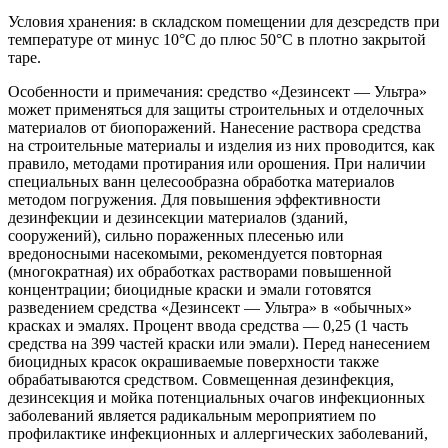
Условия хранения: в складском помещении для дезсредств при
температуре от минус 10°С до плюс 50°С в плотно закрытой
таре.
Особенности и примечания: средство «Дезинсект — Ультра»
может применяться для защиты строительных и отделочных
материалов от биопоражений. Нанесение раствора средства
на строительные материалы и изделия из них проводится, как
правило, методами протирания или орошения. При наличии
специальных ванн целесообразна обработка материалов
методом погружения. Для повышения эффективности
дезинфекции и дезинсекции материалов (зданий,
сооружений), сильно пораженных плесенью или
вредоносными насекомыми, рекомендуется повторная
(многократная) их обработках растворами повышенной
концентрации; биоцидные краски и эмали готовятся
разведением средства «Дезинсект — Ультра» в «обычных»
красках и эмалях. Процент ввода средства — 0,25 (1 часть
средства на 399 частей краски или эмали). Перед нанесением
биоцидных красок окрашиваемые поверхности также
обрабатываются средством. Совмещенная дезинфекция,
дезинсекция и мойка потенциальных очагов инфекционных
заболеваний является радикальным мероприятием по
профилактике инфекционных и аллергических заболеваний,