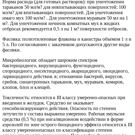
Норма расхода (для готовых растворов): при уничтожении
тараканов 50 мл/м? для невпитывающих поверхностей; 100
мл/м? для впитывающих поверхностей. Для уничтожения
имаго мух 100 мл/м? . Для уничтожения муравьев 50 мл на 1
м?. Для уничтожения личинок комнатных мух в жидких
отбросах рекомендуется 0,5 л на 1 м? поверхности отбросов.
Фасовка: полиэтиленовые флаконы и канистры объемом 1 л и
5 л. По согласованию с заказчиком допускаются другие виды
фасовки.
Микробиология: обладает широким спектром
бактерицидного, вирулицидного, фунгицидного,
спороцидного, инсектицидного, акарицидного, овоцидного,
ларвицидного действия. в; отношении бактерий, вирусов,
грибов, синантропных тараканов, мух, муравьев, комаров,
клопов, блох и клещей.
Токсичность: относится к III классу умеренно-опасных при
введении в желудок. Средство не оказывает
сенсибилизирующего действия. Опасность по степени
летучести у состава выражена умеренно. Рабочая эмульсия
средства (0,5 %) при ингаляционном воздействии в форме
аэрозолей по зоне острого биоцидного эффекта относится к III
классу умеренноопасных по классификации степени