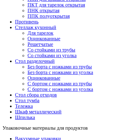
ПКТ для тарелок открытая
ПНК открытая
ППК полуоткрытая
Противень
Стеллаж кухонный
Для тарелок
Оцинкованные
Решетчатые
Со стойками из трубы
Со стойками из уголка
Стол разделочный
Без борта с ножками из трубы
Без борта с ножками из уголка
Оцинкованные
С бортом с ножками из трубы
С бортом с ножками из уголка
Стол сбора отходов
Стол тумба
Тележка
Шкаф металлический
Шпилька
Упаковочные материалы для продуктов
Вакуумные упаковки