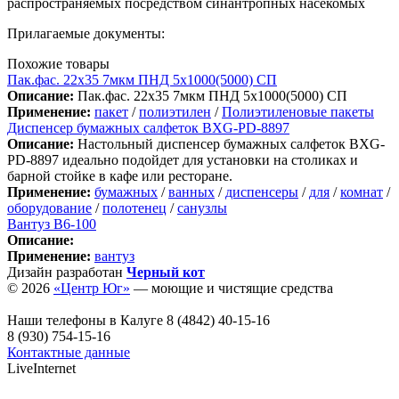
распространяемых посредством синантропных насекомых
Прилагаемые документы:
Похожие товары
Пак.фас. 22х35 7мкм ПНД 5х1000(5000) СП
Описание:
Пак.фас. 22х35 7мкм ПНД 5х1000(5000) СП
Применение:
пакет
/
полиэтилен
/
Полиэтиленовые пакеты
Диспенсер бумажных салфеток BXG-PD-8897
Описание:
Настольный диспенсер бумажных салфеток BXG-
PD-8897 идеально подойдет для установки на столиках и
барной стойке в кафе или ресторане.
Применение:
бумажных
/
ванных
/
диспенсеры
/
для
/
комнат
/
оборудование
/
полотенец
/
санузлы
Вантуз В6-100
Описание:
Применение:
вантуз
Дизайн разработан
Черный кот
© 2026
«Центр Юг»
— моющие и чистящие средства
Наши телефоны в Калуге
8 (4842) 40-15-16
8 (930) 754-15-16
Контактные данные
LiveInternet