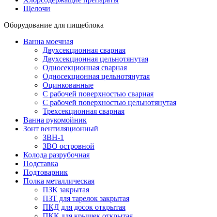
Щелочи
Оборудование для пищеблока
Ванна моечная
Двухсекционная сварная
Двухсекционная цельнотянутая
Односекционная сварная
Односекционная цельнотянутая
Оцинкованные
С рабочей поверхностью сварная
С рабочей поверхностью цельнотянутая
Трехсекционная сварная
Ванна рукомойник
Зонт вентиляционный
ЗВН-1
ЗВО островной
Колода разрубочная
Подставка
Подтоварник
Полка металлическая
ПЗК закрытая
ПЗТ для тарелок закрытая
ПКД для досок открытая
ПКК для крышек открытая