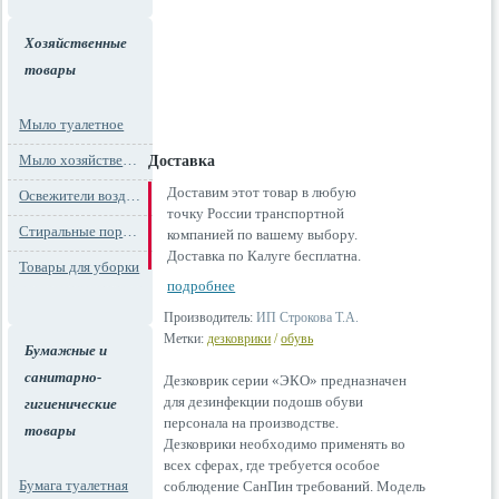
Хозяйственные
товары
Мыло туалетное
Мыло хозяйственное
Доставка
Доставим этот товар в любую
Освежители воздуха
точку России транспортной
Стиральные порошки
компанией по вашему выбору.
Доставка по Калуге бесплатна.
Товары для уборки
подробнее
Производитель:
ИП Строкова Т.А.
Метки:
дезковрики
/
обувь
Бумажные и
санитарно-
Дезковрик серии «ЭКО» предназначен
для дезинфекции подошв обуви
гигиенические
персонала на производстве.
товары
Дезковрики необходимо применять во
всех сферах, где требуется особое
Бумага туалетная
соблюдение СанПин требований. Модель