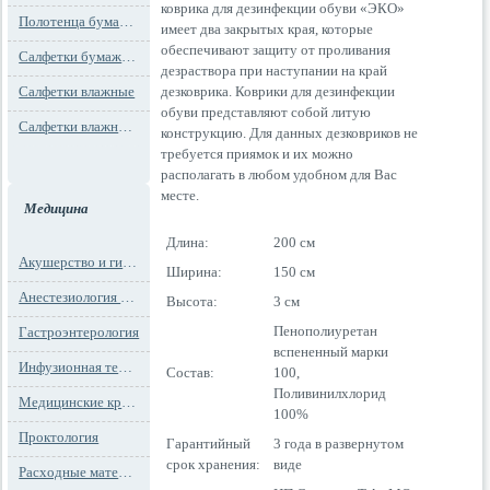
коврика для дезинфекции обуви «ЭКО»
Полотенца бумажные
имеет два закрытых края, которые
обеспечивают защиту от проливания
Салфетки бумажные
дезраствора при наступании на край
Салфетки влажные
дезковрика. Коврики для дезинфекции
обуви представляют собой литую
Салфетки влажные технического назначения
конструкцию. Для данных дезковриков не
требуется приямок и их можно
располагать в любом удобном для Вас
месте.
Медицина
Длина:
200 см
Акушерство и гинекология
Ширина:
150 см
Анестезиология и реанимация
Высота:
3 см
Пенополиуретан
Гастроэнтерология
вспененный марки
Инфузионная терапия
Состав:
100,
Поливинилхлорид
Медицинские кресла
100%
Проктология
Гарантийный
3 года в развернутом
срок хранения:
виде
Расходные материалы