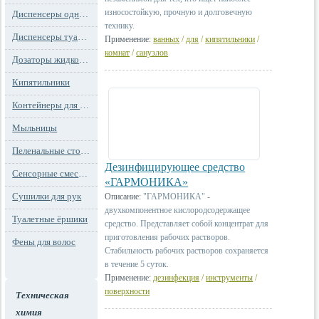
износостойкую, прочную и долговечную
Диспенсеры одноразовых сидений на унитаз
технику.
Диспенсеры туалетной бумаги
Применение:
ванных
/
для
/
кипятильники
/
комнат
/
санузлов
Дозаторы жидкого мыла
Кипятильники
Контейнеры для мусора
Мыльницы
Пеленальные столы и детские сидения
Дезинфицирующее средство
Сенсорные смесители
«ГАРМОНИКА»
Сушилки для рук
Описание:
"ГАРМОНИКА" -
двухкомпонентное кислородсодержащее
Туалетные ёршики
средство. Представляет собой концентрат для
приготовления рабочих растворов.
Фены для волос
Стабильность рабочих растворов сохраняется
в течение 5 суток.
Применение:
дезинфекция
/
инструменты
/
поверхности
Техническая
химия