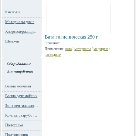
Кислоты
Материалы для водоподготовки
Хлорсодержащие препараты
Вата гигиеническая 250 г
Щелочи
Описание:
Применение:
вата
/
материалы
/
медицина
/
расходные
Оборудование
для пищеблока
Ванна моечная
Ванна рукомойник
Зонт вентиляционный
Колода разрубочная
Подставка
Подтоварник