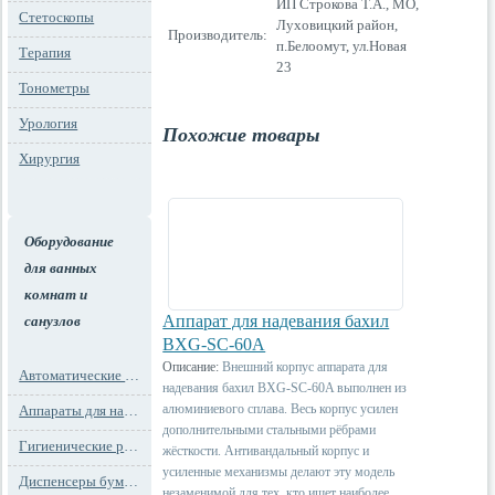
ИП Строкова Т.А., МО,
Стетоскопы
Луховицкий район,
Производитель:
п.Белоомут, ул.Новая
Терапия
23
Тонометры
Урология
Похожие товары
Хирургия
Оборудование
для ванных
комнат и
Аппарат для надевания бахил
санузлов
BXG-SC-60A
Описание:
Внешний корпус аппарата для
Автоматические освежители воздуха
надевания бахил BXG-SC-60A выполнен из
алюминиевого сплава. Весь корпус усилен
Аппараты для надевания бахил
дополнительными стальными рёбрами
Гигиенические расходные материалы
жёсткости. Антивандальный корпус и
усиленные механизмы делают эту модель
Диспенсеры бумажных полотенец
незаменимой для тех, кто ищет наиболее