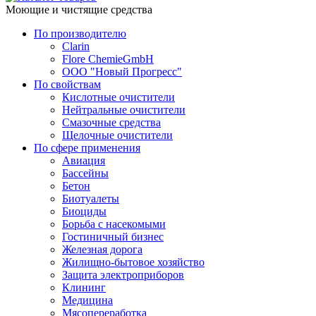
Моющие и чистящие средства
По производителю
Clarin
Flore ChemieGmbH
ООО "Новый Прогресс"
По свойствам
Кислотные очистители
Нейтральные очистители
Смазочные средства
Щелочные очистители
По сфере применения
Авиация
Бассейны
Бетон
Биотуалеты
Биоциды
Борьба с насекомыми
Гостиничный бизнес
Железная дорога
Жилищно-бытовое хозяйство
Защита электроприборов
Клининг
Медицина
Мясопереработка