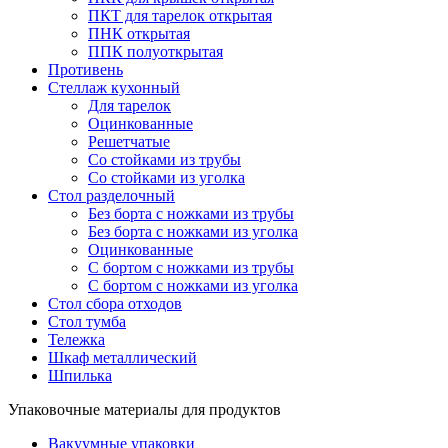
ПКТ для тарелок открытая
ПНК открытая
ППК полуоткрытая
Противень
Стеллаж кухонный
Для тарелок
Оцинкованные
Решетчатые
Со стойками из трубы
Со стойками из уголка
Стол разделочный
Без борта с ножками из трубы
Без борта с ножками из уголка
Оцинкованные
С бортом с ножками из трубы
С бортом с ножками из уголка
Стол сбора отходов
Стол тумба
Тележка
Шкаф металлический
Шпилька
Упаковочные материалы для продуктов
Вакуумные упаковки