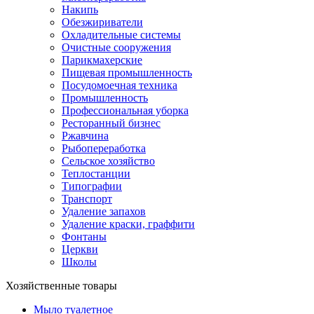
Накипь
Обезжириватели
Охладительные системы
Очистные сооружения
Парикмахерские
Пищевая промышленность
Посудомоечная техника
Промышленность
Профессиональная уборка
Ресторанный бизнес
Ржавчина
Рыбопереработка
Сельское хозяйство
Теплостанции
Типографии
Транспорт
Удаление запахов
Удаление краски, граффити
Фонтаны
Церкви
Школы
Хозяйственные товары
Мыло туалетное