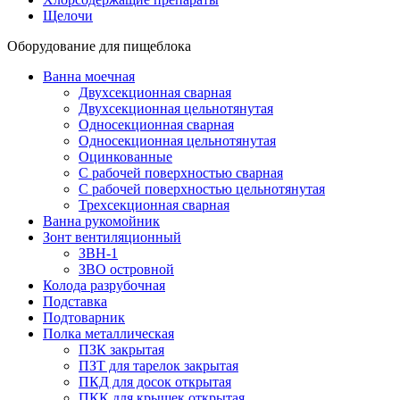
Щелочи
Оборудование для пищеблока
Ванна моечная
Двухсекционная сварная
Двухсекционная цельнотянутая
Односекционная сварная
Односекционная цельнотянутая
Оцинкованные
С рабочей поверхностью сварная
С рабочей поверхностью цельнотянутая
Трехсекционная сварная
Ванна рукомойник
Зонт вентиляционный
ЗВН-1
ЗВО островной
Колода разрубочная
Подставка
Подтоварник
Полка металлическая
ПЗК закрытая
ПЗТ для тарелок закрытая
ПКД для досок открытая
ПКК для крышек открытая