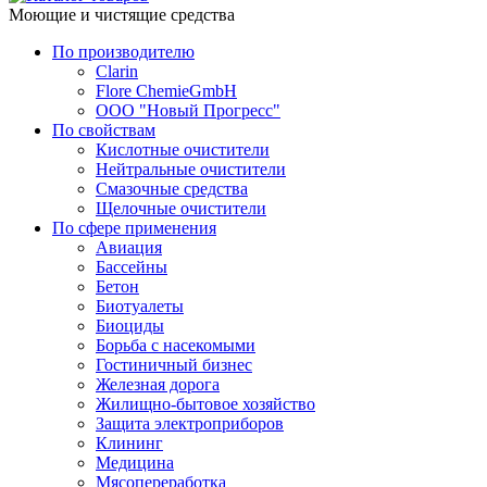
Моющие и чистящие средства
По производителю
Clarin
Flore ChemieGmbH
ООО "Новый Прогресс"
По свойствам
Кислотные очистители
Нейтральные очистители
Смазочные средства
Щелочные очистители
По сфере применения
Авиация
Бассейны
Бетон
Биотуалеты
Биоциды
Борьба с насекомыми
Гостиничный бизнес
Железная дорога
Жилищно-бытовое хозяйство
Защита электроприборов
Клининг
Медицина
Мясопереработка