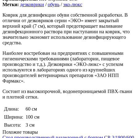
Метки:
дезковрики
/
обувь
/
эко-люкс
Коврик для дезинфекции обуви собственной разработки. В
отличии от дезковриков серии «ЭКО» имеет закрытый
верхний край (7 см), который предотвращает выливание
дезинфекционного раствора при наступании на коврик, что
значительно экономит использование дезинфицирующего
средства.
Наиболее востребован на предприятиях с повышенными
гигиеническими требованиями (лаборатории, пищевое
производство и т.д.). Дезковрики «ЭКО-люкс» с успехом
используются в лабораториях одного из крупнейших
производителей ветеринарных препаратов «ЗАО НПП
Фармакс».
Состоит из высокопрочной, водонепроницаемой ПВХ-ткани
и плотной сетки.
Длина:
60 см
Ширина:
100 см
Высота:
3 см
Похожие товары
Стол производственный разделочный с бортом СР-3/1800/600-