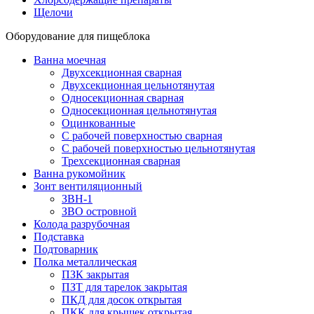
Щелочи
Оборудование для пищеблока
Ванна моечная
Двухсекционная сварная
Двухсекционная цельнотянутая
Односекционная сварная
Односекционная цельнотянутая
Оцинкованные
С рабочей поверхностью сварная
С рабочей поверхностью цельнотянутая
Трехсекционная сварная
Ванна рукомойник
Зонт вентиляционный
ЗВН-1
ЗВО островной
Колода разрубочная
Подставка
Подтоварник
Полка металлическая
ПЗК закрытая
ПЗТ для тарелок закрытая
ПКД для досок открытая
ПКК для крышек открытая