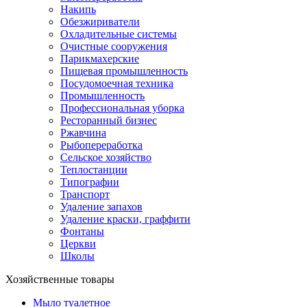
Накипь
Обезжириватели
Охладительные системы
Очистные сооружения
Парикмахерские
Пищевая промышленность
Посудомоечная техника
Промышленность
Профессиональная уборка
Ресторанный бизнес
Ржавчина
Рыбопереработка
Сельское хозяйство
Теплостанции
Типографии
Транспорт
Удаление запахов
Удаление краски, граффити
Фонтаны
Церкви
Школы
Хозяйственные товары
Мыло туалетное