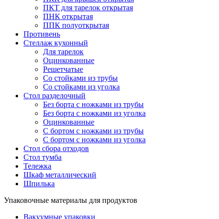
ПКТ для тарелок открытая
ПНК открытая
ППК полуоткрытая
Противень
Стеллаж кухонный
Для тарелок
Оцинкованные
Решетчатые
Со стойками из трубы
Со стойками из уголка
Стол разделочный
Без борта с ножками из трубы
Без борта с ножками из уголка
Оцинкованные
С бортом с ножками из трубы
С бортом с ножками из уголка
Стол сбора отходов
Стол тумба
Тележка
Шкаф металлический
Шпилька
Упаковочные материалы для продуктов
Вакуумные упаковки