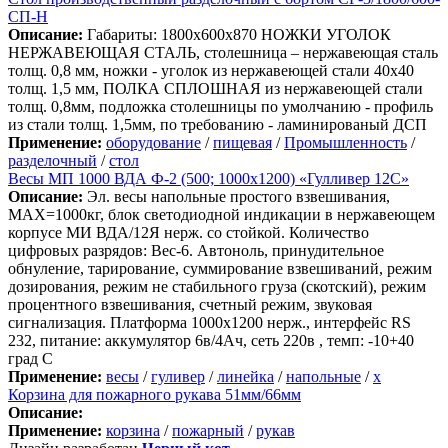
СП-Н
Описание:
Габариты: 1800х600х870 НОЖКИ УГОЛОК
НЕРЖАВЕЮЩАЯ СТАЛЬ, столешница – нержавеющая сталь
толщ. 0,8 мм, ножки - уголок из нержавеющей стали 40х40
толщ. 1,5 мм, ПОЛКА СПЛОШНАЯ из нержавеющей стали
толщ. 0,8мм, подложка столешницы по умолчанию - профиль
из стали толщ. 1,5мм, по требованию - ламинированый ДСП
Применение:
оборудование
/
пищевая
/
Промышленность
/
разделочный
/
стол
Весы МП 1000 ВДА Ф-2 (500; 1000х1200) «Гулливер 12С»
Описание:
Эл. весы напольные простого взвешивания,
МАХ=1000кг, блок светодиодной индикации в нержавеющем
корпусе МИ ВДА/12Я нерж. со стойкой. Количество
цифровых разрядов: Вес-6. Автоноль, принудительное
обнуление, тарирование, суммирование взвешиваний, режим
дозирования, режим не стабильного груза (скотский), режим
процентного взвешивания, счетный режим, звуковая
сигнализация. Платформа 1000х1200 нерж., интерфейс RS
232, питание: аккумулятор 6в/4Ач, сеть 220в , темп: -10+40
град С
Применение:
весы
/
гуливер
/
линейка
/
напольные
/
х
Корзина для пожарного рукава 51мм/66мм
Описание:
Применение:
корзина
/
пожарный
/
рукав