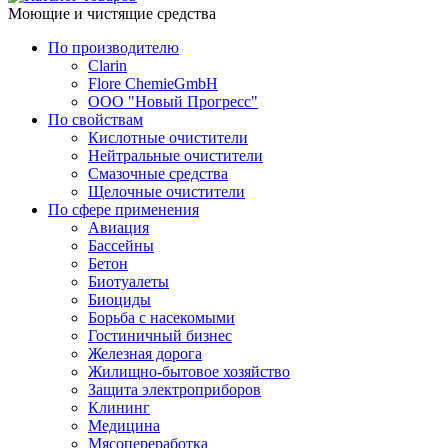
Моющие и чистящие средства
По производителю
Clarin
Flore ChemieGmbH
ООО "Новый Прогресс"
По свойствам
Кислотные очистители
Нейтральные очистители
Смазочные средства
Щелочные очистители
По сфере применения
Авиация
Бассейны
Бетон
Биотуалеты
Биоциды
Борьба с насекомыми
Гостиничный бизнес
Железная дорога
Жилищно-бытовое хозяйство
Защита электроприборов
Клининг
Медицина
Мясопереработка