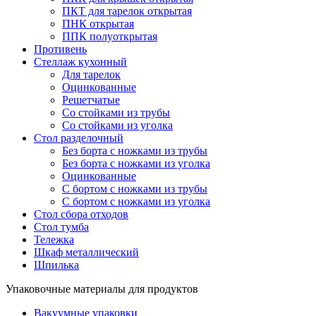
ПКТ для тарелок открытая
ПНК открытая
ППК полуоткрытая
Противень
Стеллаж кухонный
Для тарелок
Оцинкованные
Решетчатые
Со стойками из трубы
Со стойками из уголка
Стол разделочный
Без борта с ножками из трубы
Без борта с ножками из уголка
Оцинкованные
С бортом с ножками из трубы
С бортом с ножками из уголка
Стол сбора отходов
Стол тумба
Тележка
Шкаф металлический
Шпилька
Упаковочные материалы для продуктов
Вакуумные упаковки