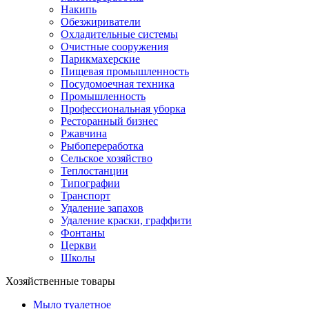
Накипь
Обезжириватели
Охладительные системы
Очистные сооружения
Парикмахерские
Пищевая промышленность
Посудомоечная техника
Промышленность
Профессиональная уборка
Ресторанный бизнес
Ржавчина
Рыбопереработка
Сельское хозяйство
Теплостанции
Типографии
Транспорт
Удаление запахов
Удаление краски, граффити
Фонтаны
Церкви
Школы
Хозяйственные товары
Мыло туалетное