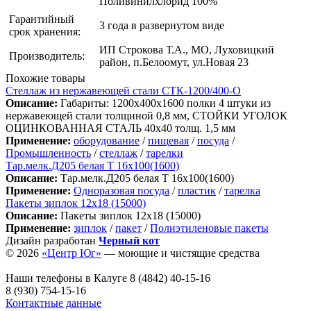
Поливинилхлорид 100%
Гарантийный
3 года в развернутом виде
срок хранения:
ИП Строкова Т.А., МО, Луховицкий
Производитель:
район, п.Белоомут, ул.Новая 23
Похожие товары
Стеллаж из нержавеющей стали СТК-1200/400-О
Описание:
Габариты: 1200х400х1600 полки 4 штуки из
нержавеющей стали толщиной 0,8 мм, СТОЙКИ УГОЛОК
ОЦИНКОВАННАЯ СТАЛЬ 40х40 толщ. 1,5 мм
Применение:
оборудование
/
пищевая
/
посуда
/
Промышленность
/
стеллаж
/
тарелки
Тар.мелк.Д205 белая Т 16х100(1600)
Описание:
Тар.мелк.Д205 белая Т 16х100(1600)
Применение:
Одноразовая посуда
/
пластик
/
тарелка
Пакеты зиплок 12х18 (15000)
Описание:
Пакеты зиплок 12х18 (15000)
Применение:
зиплок
/
пакет
/
Полиэтиленовые пакеты
Дизайн разработан
Черный кот
© 2026
«Центр Юг»
— моющие и чистящие средства
Наши телефоны в Калуге
8 (4842) 40-15-16
8 (930) 754-15-16
Контактные данные