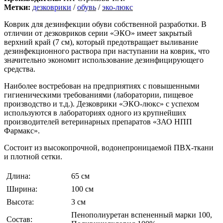
Метки:
дезковрики
/
обувь
/
эко-люкс
Коврик для дезинфекции обуви собственной разработки. В
отличии от дезковриков серии «ЭКО» имеет закрытый
верхний край (7 см), который предотвращает выливание
дезинфекционного раствора при наступании на коврик, что
значительно экономит использование дезинфицирующего
средства.
Наиболее востребован на предприятиях с повышенными
гигиеническими требованиями (лаборатории, пищевое
производство и т.д.). Дезковрики «ЭКО-люкс» с успехом
используются в лабораториях одного из крупнейших
производителей ветеринарных препаратов «ЗАО НПП
Фармакс».
Состоит из высокопрочной, водонепроницаемой ПВХ-ткани
и плотной сетки.
Длина:
65 см
Ширина:
100 см
Высота:
3 см
Пенополиуретан вспененный марки 100,
Состав: