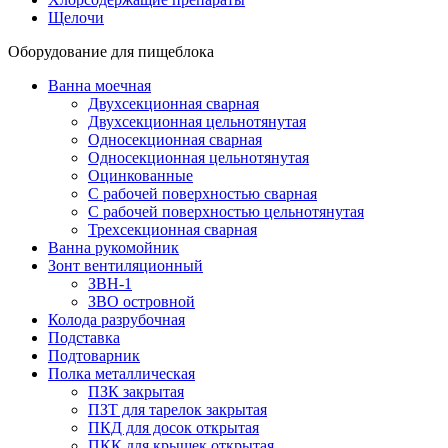
Щелочи
Оборудование для пищеблока
Ванна моечная
Двухсекционная сварная
Двухсекционная цельнотянутая
Односекционная сварная
Односекционная цельнотянутая
Оцинкованные
С рабочей поверхностью сварная
С рабочей поверхностью цельнотянутая
Трехсекционная сварная
Ванна рукомойник
Зонт вентиляционный
ЗВН-1
ЗВО островной
Колода разрубочная
Подставка
Подтоварник
Полка металлическая
ПЗК закрытая
ПЗТ для тарелок закрытая
ПКД для досок открытая
ПКК для крышек открытая