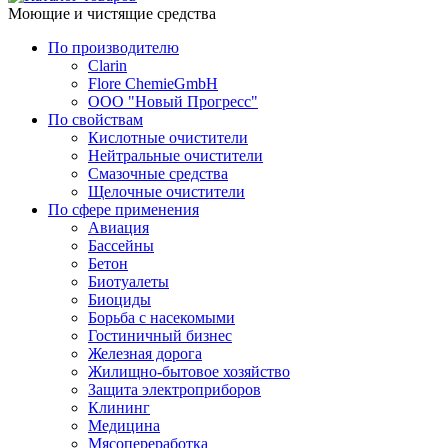
Моющие и чистящие средства
По производителю
Clarin
Flore ChemieGmbH
ООО "Новый Прогресс"
По свойствам
Кислотные очистители
Нейтральные очистители
Смазочные средства
Щелочные очистители
По сфере применения
Авиация
Бассейны
Бетон
Биотуалеты
Биоциды
Борьба с насекомыми
Гостиничный бизнес
Железная дорога
Жилищно-бытовое хозяйство
Защита электроприборов
Клининг
Медицина
Мясопереработка