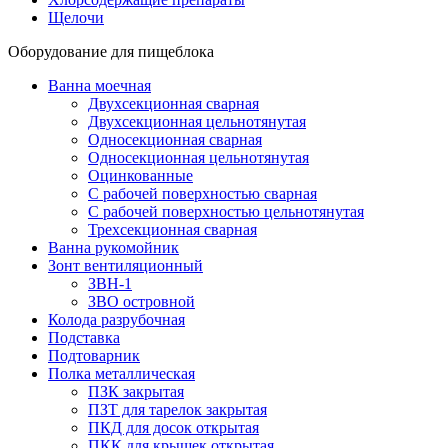
Щелочи
Оборудование для пищеблока
Ванна моечная
Двухсекционная сварная
Двухсекционная цельнотянутая
Односекционная сварная
Односекционная цельнотянутая
Оцинкованные
С рабочей поверхностью сварная
С рабочей поверхностью цельнотянутая
Трехсекционная сварная
Ванна рукомойник
Зонт вентиляционный
ЗВН-1
ЗВО островной
Колода разрубочная
Подставка
Подтоварник
Полка металлическая
ПЗК закрытая
ПЗТ для тарелок закрытая
ПКД для досок открытая
ПКК для крышек открытая