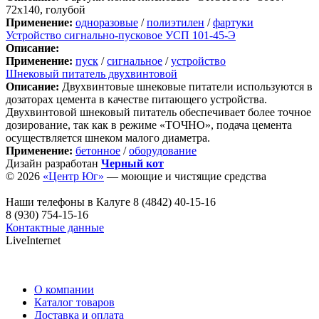
72х140, голубой
Применение:
одноразовые
/
полиэтилен
/
фартуки
Устройство сигнально-пусковое УСП 101-45-Э
Описание:
Применение:
пуск
/
сигнальное
/
устройство
Шнековый питатель двухвинтовой
Описание:
Двухвинтовые шнековые питатели используются в
дозаторах цемента в качестве питающего устройства.
Двухвинтовой шнековый питатель обеспечивает более точное
дозирование, так как в режиме «ТОЧНО», подача цемента
осуществляется шнеком малого диаметра.
Применение:
бетонное
/
оборудование
Дизайн разработан
Черный кот
© 2026
«Центр Юг»
— моющие и чистящие средства
Наши телефоны в Калуге
8 (4842) 40-15-16
8 (930) 754-15-16
Контактные данные
LiveInternet
О компании
Каталог товаров
Доставка и оплата