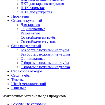
ПКТ для тарелок открытая
ПНК открытая
ППК полуоткрытая
Противень
Стеллаж кухонный
Для тарелок
Оцинкованные
Решетчатые
Со стойками из трубы
Со стойками из уголка
Стол разделочный
Без борта с ножками из трубы
Без борта с ножками из уголка
Оцинкованные
С бортом с ножками из трубы
С бортом с ножками из уголка
Стол сбора отходов
Стол тумба
Тележка
Шкаф металлический
Шпилька
Упаковочные материалы для продуктов
Вакуумные упаковки