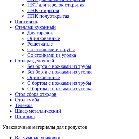
ПКТ для тарелок открытая
ПНК открытая
ППК полуоткрытая
Противень
Стеллаж кухонный
Для тарелок
Оцинкованные
Решетчатые
Со стойками из трубы
Со стойками из уголка
Стол разделочный
Без борта с ножками из трубы
Без борта с ножками из уголка
Оцинкованные
С бортом с ножками из трубы
С бортом с ножками из уголка
Стол сбора отходов
Стол тумба
Тележка
Шкаф металлический
Шпилька
Упаковочные материалы для продуктов
Вакуумные упаковки