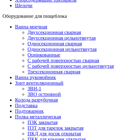
Щелочи
Оборудование для пищеблока
Ванна моечная
Двухсекционная сварная
Двухсекционная цельнотянутая
Односекционная сварная
Односекционная цельнотянутая
Оцинкованные
С рабочей поверхностью сварная
С рабочей поверхностью цельнотянутая
Трехсекционная сварная
Ванна рукомойник
Зонт вентиляционный
ЗВН-1
ЗВО островной
Колода разрубочная
Подставка
Подтоварник
Полка металлическая
ПЗК закрытая
ПЗТ для тарелок закрытая
ПКД для досок открытая
ПКК для крышек открытая