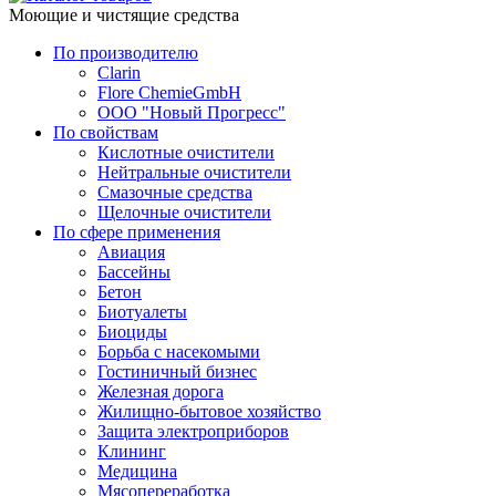
Моющие и чистящие средства
По производителю
Clarin
Flore ChemieGmbH
ООО "Новый Прогресс"
По свойствам
Кислотные очистители
Нейтральные очистители
Смазочные средства
Щелочные очистители
По сфере применения
Авиация
Бассейны
Бетон
Биотуалеты
Биоциды
Борьба с насекомыми
Гостиничный бизнес
Железная дорога
Жилищно-бытовое хозяйство
Защита электроприборов
Клининг
Медицина
Мясопереработка