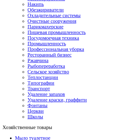
Накипь
Обезжириватели
Охладительные системы
Очистные сооружения
Парикмахерские
Пищевая промышленность
Посудомоечная техника
Промышленность
Профессиональная уборка
Ресторанный бизнес
Ржавчина
Рыбопереработка
Сельское хозяйство
Теплостанции
Типографии
Транспорт
Удаление запахов
Удаление краски, граффити
Фонтаны
Церкви
Школы
Хозяйственные товары
Мыло туалетное