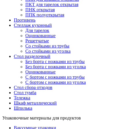
ПКТ для тарелок открытая
ПНК открытая
ППК полуоткрытая
Противень
Стеллаж кухонный
Для тарелок
Оцинкованные
Решетчатые
Со стойками из трубы
Со стойками из уголка
Стол разделочный
Без борта с ножками из трубы
Без борта с ножками из уголка
Оцинкованные
С бортом с ножками из трубы
С бортом с ножками из уголка
Стол сбора отходов
Стол тумба
Тележка
Шкаф металлический
Шпилька
Упаковочные материалы для продуктов
Вакуумные упаковки