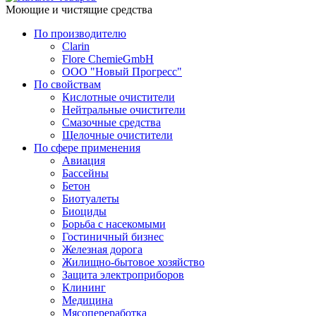
Моющие и чистящие средства
По производителю
Clarin
Flore ChemieGmbH
ООО "Новый Прогресс"
По свойствам
Кислотные очистители
Нейтральные очистители
Смазочные средства
Щелочные очистители
По сфере применения
Авиация
Бассейны
Бетон
Биотуалеты
Биоциды
Борьба с насекомыми
Гостиничный бизнес
Железная дорога
Жилищно-бытовое хозяйство
Защита электроприборов
Клининг
Медицина
Мясопереработка