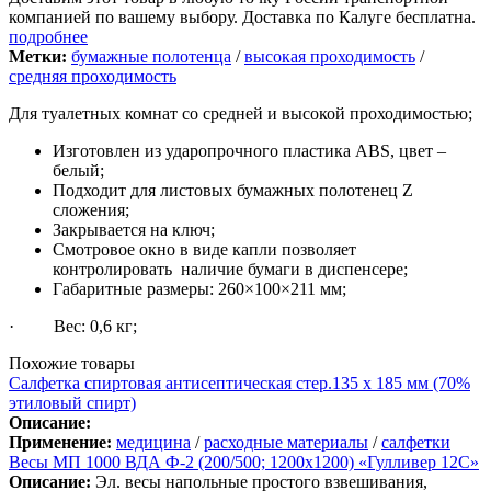
компанией по вашему выбору. Доставка по Калуге бесплатна.
подробнее
Метки:
бумажные полотенца
/
высокая проходимость
/
средняя проходимость
Для туалетных комнат со средней и высокой проходимостью;
Изготовлен из ударопрочного пластика АВS, цвет –
белый;
Подходит для листовых бумажных полотенец Z
сложения;
Закрывается на ключ;
Смотровое окно в виде капли позволяет
контролировать наличие бумаги в диспенсере;
Габаритные размеры: 260×100×211 мм;
· Вес: 0,6 кг;
Похожие товары
Cалфетка спиртовая антисептическая стер.135 х 185 мм (70%
этиловый спирт)
Описание:
Применение:
медицина
/
расходные материалы
/
салфетки
Весы МП 1000 ВДА Ф-2 (200/500; 1200х1200) «Гулливер 12С»
Описание:
Эл. весы напольные простого взвешивания,