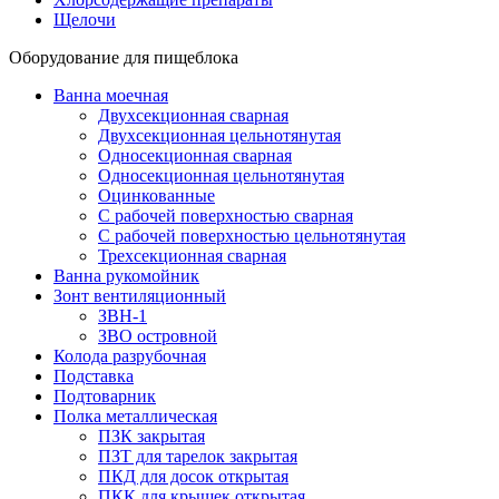
Щелочи
Оборудование для пищеблока
Ванна моечная
Двухсекционная сварная
Двухсекционная цельнотянутая
Односекционная сварная
Односекционная цельнотянутая
Оцинкованные
С рабочей поверхностью сварная
С рабочей поверхностью цельнотянутая
Трехсекционная сварная
Ванна рукомойник
Зонт вентиляционный
ЗВН-1
ЗВО островной
Колода разрубочная
Подставка
Подтоварник
Полка металлическая
ПЗК закрытая
ПЗТ для тарелок закрытая
ПКД для досок открытая
ПКК для крышек открытая