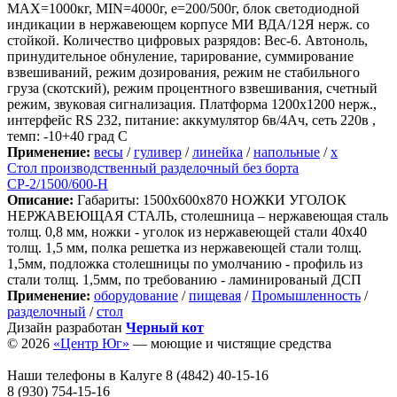
МАХ=1000кг, MIN=4000г, e=200/500г, блок светодиодной
индикации в нержавеющем корпусе МИ ВДА/12Я нерж. со
стойкой. Количество цифровых разрядов: Вес-6. Автоноль,
принудительное обнуление, тарирование, суммирование
взвешиваний, режим дозирования, режим не стабильного
груза (скотский), режим процентного взвешивания, счетный
режим, звуковая сигнализация. Платформа 1200х1200 нерж.,
интерфейс RS 232, питание: аккумулятор 6в/4Ач, сеть 220в ,
темп: -10+40 град С
Применение:
весы
/
гуливер
/
линейка
/
напольные
/
х
Стол производственный разделочный без борта
СР-2/1500/600-Н
Описание:
Габариты: 1500х600х870 НОЖКИ УГОЛОК
НЕРЖАВЕЮЩАЯ СТАЛЬ, столешница – нержавеющая сталь
толщ. 0,8 мм, ножки - уголок из нержавеющей стали 40х40
толщ. 1,5 мм, полка решетка из нержавеющей стали толщ.
1,5мм, подложка столешницы по умолчанию - профиль из
стали толщ. 1,5мм, по требованию - ламинированый ДСП
Применение:
оборудование
/
пищевая
/
Промышленность
/
разделочный
/
стол
Дизайн разработан
Черный кот
© 2026
«Центр Юг»
— моющие и чистящие средства
Наши телефоны в Калуге
8 (4842) 40-15-16
8 (930) 754-15-16