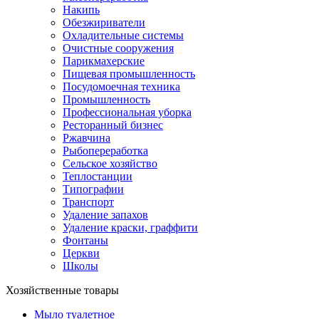
Накипь
Обезжириватели
Охладительные системы
Очистные сооружения
Парикмахерские
Пищевая промышленность
Посудомоечная техника
Промышленность
Профессиональная уборка
Ресторанный бизнес
Ржавчина
Рыбопереработка
Сельское хозяйство
Теплостанции
Типографии
Транспорт
Удаление запахов
Удаление краски, граффити
Фонтаны
Церкви
Школы
Хозяйственные товары
Мыло туалетное