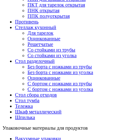
ПКТ для тарелок открытая
ПНК открытая
ППК полуоткрытая
Противень
Стеллаж кухонный
Для тарелок
Оцинкованные
Решетчатые
Со стойками из трубы
Со стойками из уголка
Стол разделочный
Без борта с ножками из трубы
Без борта с ножками из уголка
Оцинкованные
С бортом с ножками из трубы
С бортом с ножками из уголка
Стол сбора отходов
Стол тумба
Тележка
Шкаф металлический
Шпилька
Упаковочные материалы для продуктов
Вакуумные упаковки