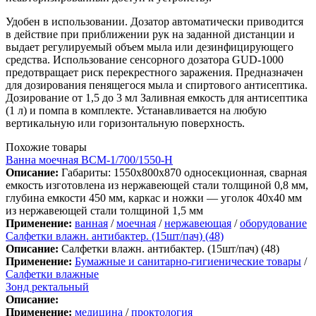
Удобен в использовании. Дозатор автоматически приводится
в действие при приближении рук на заданной дистанции и
выдает регулируемый объем мыла или дезинфицирующего
средства. Использование сенсорного дозатора GUD-1000
предотвращает риск перекрестного заражения. Предназначен
для дозирования пенящегося мыла и спиртового антисептика.
Дозирование от 1,5 до 3 мл Заливная емкость для антисептика
(1 л) и помпа в комплекте. Устанавливается на любую
вертикальную или горизонтальную поверхность.
Похожие товары
Ванна моечная ВСМ-1/700/1550-Н
Описание:
Габариты: 1550х800х870 односекционная, сварная
емкость изготовлена из нержавеющей стали толщиной 0,8 мм,
глубина емкости 450 мм, каркас и ножки — уголок 40х40 мм
из нержавеющей стали толщиной 1,5 мм
Применение:
ванная
/
моечная
/
нержавеющая
/
оборудование
Салфетки влажн. антибактер. (15шт/пач) (48)
Описание:
Салфетки влажн. антибактер. (15шт/пач) (48)
Применение:
Бумажные и санитарно-гигиенические товары
/
Салфетки влажные
Зонд ректальный
Описание:
Применение:
медицина
/
проктология