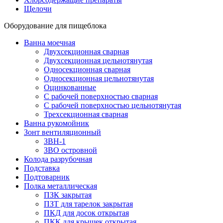
Щелочи
Оборудование для пищеблока
Ванна моечная
Двухсекционная сварная
Двухсекционная цельнотянутая
Односекционная сварная
Односекционная цельнотянутая
Оцинкованные
С рабочей поверхностью сварная
С рабочей поверхностью цельнотянутая
Трехсекционная сварная
Ванна рукомойник
Зонт вентиляционный
ЗВН-1
ЗВО островной
Колода разрубочная
Подставка
Подтоварник
Полка металлическая
ПЗК закрытая
ПЗТ для тарелок закрытая
ПКД для досок открытая
ПКК для крышек открытая