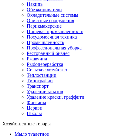
Накипь
Обезжириватели
Охладительные системы
Очистные сооружения
Парикмахерские
Пищевая промышленность
Посудомоечная техника
Промышленность
Профессиональная уборка
Ресторанный бизнес
Ржавчина
Рыбопереработка
Сельское хозяйство
Теплостанции
Типографии
Транспорт
Удаление запахов
Удаление краски, граффити
Фонтаны
Церкви
Школы
Хозяйственные товары
Мыло туалетное