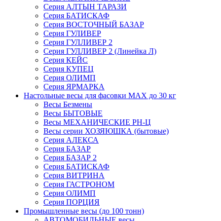
Серия АЛТЫН ТАРАЗИ
Серия БАТИСКАФ
Серия ВОСТОЧНЫЙ БАЗАР
Серия ГУЛИВЕР
Серия ГУЛЛИВЕР 2
Серия ГУЛЛИВЕР 2 (Линейка Л)
Серия КЕЙС
Серия КУПЕЦ
Серия ОЛИМП
Серия ЯРМАРКА
Настольные весы для фасовки MAX до 30 кг
Весы Безмены
Весы БЫТОВЫЕ
Весы МЕХАНИЧЕСКИЕ РН-Ц
Весы серии ХОЗЯЮШКА (бытовые)
Серия АЛЕКСА
Серия БАЗАР
Серия БАЗАР 2
Серия БАТИСКАФ
Серия ВИТРИНА
Серия ГАСТРОНОМ
Серия ОЛИМП
Серия ПОРЦИЯ
Промышленные весы (до 100 тонн)
АВТОМОБИЛЬНЫЕ весы