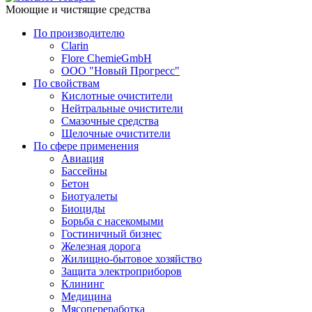
Моющие и чистящие средства
По производителю
Clarin
Flore ChemieGmbH
ООО "Новый Прогресс"
По свойствам
Кислотные очистители
Нейтральные очистители
Смазочные средства
Щелочные очистители
По сфере применения
Авиация
Бассейны
Бетон
Биотуалеты
Биоциды
Борьба с насекомыми
Гостиничный бизнес
Железная дорога
Жилищно-бытовое хозяйство
Защита электроприборов
Клининг
Медицина
Мясопереработка