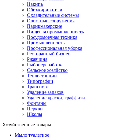
Накипь
Обезжириватели
Охладительные системы
Очистные сооружения
Парикмахерские
Пищевая промышленность
Посудомоечная техника
Промышленность
Профессиональная уборка
Ресторанный бизнес
Ржавчина
Рыбопереработка
Сельское хозяйство
Теплостанции
Типографии
Транспорт
Удаление запахов
Удаление краски, граффити
Фонтаны
Церкви
Школы
Хозяйственные товары
Мыло туалетное