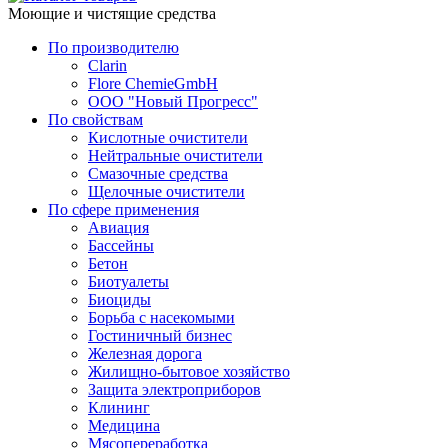
Моющие и чистящие средства
По производителю
Clarin
Flore ChemieGmbH
ООО "Новый Прогресс"
По свойствам
Кислотные очистители
Нейтральные очистители
Смазочные средства
Щелочные очистители
По сфере применения
Авиация
Бассейны
Бетон
Биотуалеты
Биоциды
Борьба с насекомыми
Гостиничный бизнес
Железная дорога
Жилищно-бытовое хозяйство
Защита электроприборов
Клининг
Медицина
Мясопереработка