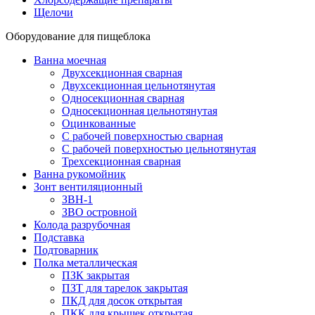
Щелочи
Оборудование для пищеблока
Ванна моечная
Двухсекционная сварная
Двухсекционная цельнотянутая
Односекционная сварная
Односекционная цельнотянутая
Оцинкованные
С рабочей поверхностью сварная
С рабочей поверхностью цельнотянутая
Трехсекционная сварная
Ванна рукомойник
Зонт вентиляционный
ЗВН-1
ЗВО островной
Колода разрубочная
Подставка
Подтоварник
Полка металлическая
ПЗК закрытая
ПЗТ для тарелок закрытая
ПКД для досок открытая
ПКК для крышек открытая