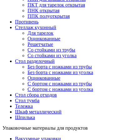
ПКТ для тарелок открытая
ПНК открытая
ППК полуоткрытая
Противень
Стеллаж кухонный
Для тарелок
Оцинкованные
Решетчатые
Со стойками из трубы
Со стойками из уголка
Стол разделочный
Без борта с ножками из трубы
Без борта с ножками из уголка
Оцинкованные
С бортом с ножками из трубы
С бортом с ножками из уголка
Стол сбора отходов
Стол тумба
Тележка
Шкаф металлический
Шпилька
Упаковочные материалы для продуктов
Вакуумные упаковки