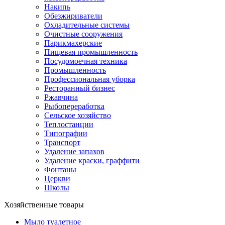
Накипь
Обезжириватели
Охладительные системы
Очистные сооружения
Парикмахерские
Пищевая промышленность
Посудомоечная техника
Промышленность
Профессиональная уборка
Ресторанный бизнес
Ржавчина
Рыбопереработка
Сельское хозяйство
Теплостанции
Типографии
Транспорт
Удаление запахов
Удаление краски, граффити
Фонтаны
Церкви
Школы
Хозяйственные товары
Мыло туалетное