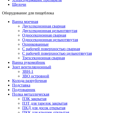
Щелочи
Оборудование для пищеблока
Ванна моечная
Двухсекционная сварная
Двухсекционная цельнотянутая
Односекционная сварная
Односекционная цельнотянутая
Оцинкованные
С рабочей поверхностью сварная
С рабочей поверхностью цельнотянутая
Трехсекционная сварная
Ванна рукомойник
Зонт вентиляционный
ЗВН-1
ЗВО островной
Колода разрубочная
Подставка
Подтоварник
Полка металлическая
ПЗК закрытая
ПЗТ для тарелок закрытая
ПКД для досок открытая
ПКК для крышек открытая