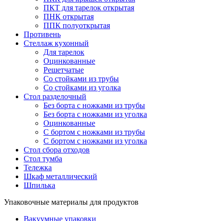
ПКТ для тарелок открытая
ПНК открытая
ППК полуоткрытая
Противень
Стеллаж кухонный
Для тарелок
Оцинкованные
Решетчатые
Со стойками из трубы
Со стойками из уголка
Стол разделочный
Без борта с ножками из трубы
Без борта с ножками из уголка
Оцинкованные
С бортом с ножками из трубы
С бортом с ножками из уголка
Стол сбора отходов
Стол тумба
Тележка
Шкаф металлический
Шпилька
Упаковочные материалы для продуктов
Вакуумные упаковки