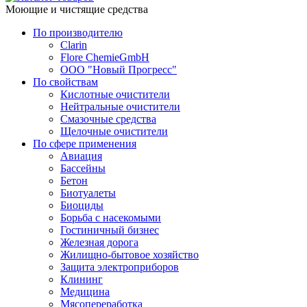
Моющие и чистящие средства
По производителю
Clarin
Flore ChemieGmbH
ООО "Новый Прогресс"
По свойствам
Кислотные очистители
Нейтральные очистители
Смазочные средства
Щелочные очистители
По сфере применения
Авиация
Бассейны
Бетон
Биотуалеты
Биоциды
Борьба с насекомыми
Гостиничный бизнес
Железная дорога
Жилищно-бытовое хозяйство
Защита электроприборов
Клининг
Медицина
Мясопереработка