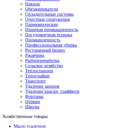
Накипь
Обезжириватели
Охладительные системы
Очистные сооружения
Парикмахерские
Пищевая промышленность
Посудомоечная техника
Промышленность
Профессиональная уборка
Ресторанный бизнес
Ржавчина
Рыбопереработка
Сельское хозяйство
Теплостанции
Типографии
Транспорт
Удаление запахов
Удаление краски, граффити
Фонтаны
Церкви
Школы
Хозяйственные товары
Мыло туалетное