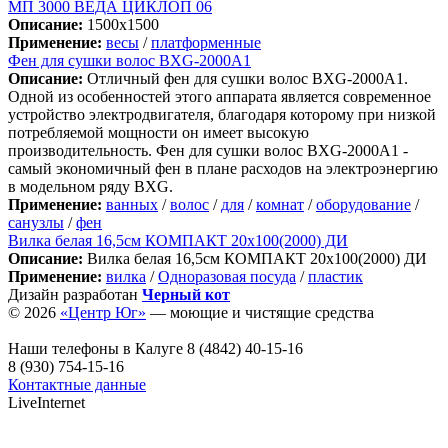
МП 3000 ВЕДА ЦИКЛОП 06
Описание:
1500х1500
Применение:
весы
/
платформенные
Фен для сушки волос BXG-2000A1
Описание:
Отличный фен для сушки волос BXG-2000A1.
Одной из особенностей этого аппарата является современное
устройство электродвигателя, благодаря которому при низкой
потребляемой мощности он имеет высокую
производительность. Фен для сушки волос BXG-2000A1 -
самый экономичный фен в плане расходов на электроэнергию
в модельном ряду BXG.
Применение:
ванных
/
волос
/
для
/
комнат
/
оборудование
/
санузлы
/
фен
Вилка белая 16,5см КОМПАКТ 20х100(2000) ДИ
Описание:
Вилка белая 16,5см КОМПАКТ 20х100(2000) ДИ
Применение:
вилка
/
Одноразовая посуда
/
пластик
Дизайн разработан
Черный кот
© 2026
«Центр Юг»
— моющие и чистящие средства
Наши телефоны в Калуге
8 (4842) 40-15-16
8 (930) 754-15-16
Контактные данные
LiveInternet