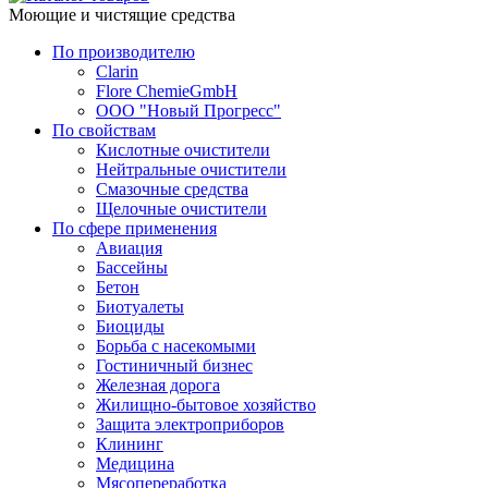
Моющие и чистящие средства
По производителю
Clarin
Flore ChemieGmbH
ООО "Новый Прогресс"
По свойствам
Кислотные очистители
Нейтральные очистители
Смазочные средства
Щелочные очистители
По сфере применения
Авиация
Бассейны
Бетон
Биотуалеты
Биоциды
Борьба с насекомыми
Гостиничный бизнес
Железная дорога
Жилищно-бытовое хозяйство
Защита электроприборов
Клининг
Медицина
Мясопереработка