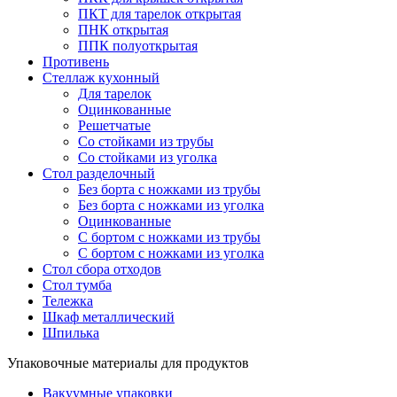
ПКТ для тарелок открытая
ПНК открытая
ППК полуоткрытая
Противень
Стеллаж кухонный
Для тарелок
Оцинкованные
Решетчатые
Со стойками из трубы
Со стойками из уголка
Стол разделочный
Без борта с ножками из трубы
Без борта с ножками из уголка
Оцинкованные
С бортом с ножками из трубы
С бортом с ножками из уголка
Стол сбора отходов
Стол тумба
Тележка
Шкаф металлический
Шпилька
Упаковочные материалы для продуктов
Вакуумные упаковки