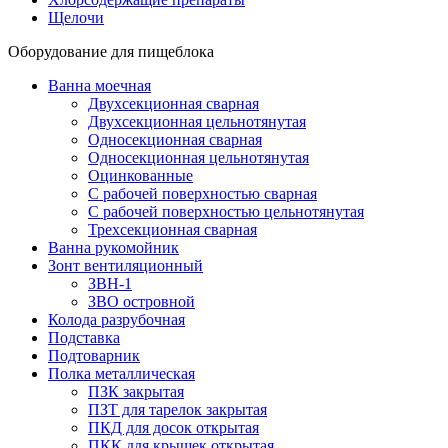
Щелочи
Оборудование для пищеблока
Ванна моечная
Двухсекционная сварная
Двухсекционная цельнотянутая
Односекционная сварная
Односекционная цельнотянутая
Оцинкованные
С рабочей поверхностью сварная
С рабочей поверхностью цельнотянутая
Трехсекционная сварная
Ванна рукомойник
Зонт вентиляционный
ЗВН-1
ЗВО островной
Колода разрубочная
Подставка
Подтоварник
Полка металлическая
ПЗК закрытая
ПЗТ для тарелок закрытая
ПКД для досок открытая
ПКК для крышек открытая